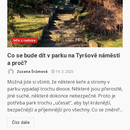
Info z radnice
Co se bude dít v parku na Tyršově náměstí
a proč?
Zuzana Šrůmová
19. 3. 2025
Možná jste si všimli, že některé keře a stromy v
parku vypadají trochu divoce. Některé jsou přerostlé,
jiné suché, některé dokonce nebezpečné. Proto je
potřeba park trochu „učesat“, aby byl krásnější,
bezpečnější a příjemnější pro všechny. Co se změní?...
Číst dále