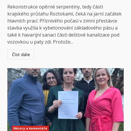
Rekonstrukce opěrné serpentiny, tedy části
krajského průtahu Roztokami, čeká na jarní začátek
hlavních prací. Příznivého počasí v zimní přestávce
stavba využila k vybetonování základového pásu a
také k havarijní sanaci části dešťové kanalizace pod
vozovkou u paty zdi. Protože...
Číst dále
Názory a komentáře