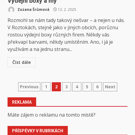
Výdejní boxy a my
Zuzana Šrůmová
12. 2. 2025
Rozmohl se nám tady takový nešvar – a nejen u nás.
V Roztokách, stejně jako v jiných obcích, porůznu
rostou výdejní boxy různých firem. Někdy vás
překvapí barvami, někdy umístěním. Ano, i já je
využívám a na jednu stranu...
Číst dále
Stránkování
Previous
1
2
3
4
5
6
Next
příspěvků
REKLAMA
Máte zájem o reklamu na tomto místě?
PŘÍSPĚVKY V RUBRIKÁCH