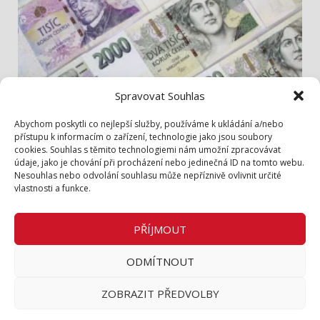
Spravovat Souhlas
Info z radnice
Abychom poskytli co nejlepší služby, používáme k ukládání a/nebo
přístupu k informacím o zařízení, technologie jako jsou soubory
cookies. Souhlas s těmito technologiemi nám umožní zpracovávat
Zastupitelé jednali hlavně o penězích
údaje, jako je chování při procházení nebo jedinečná ID na tomto webu.
1. 8. 2026
Nesouhlas nebo odvolání souhlasu může nepříznivě ovlivnit určité
vlastnosti a funkce.
Zásady cookies (EU)
Zásady ochrany osobních údajů
PŘÍJMOUT
Inzerce v tištěném periodiku
ODMÍTNOUT
Facebook
ZOBRAZIT PŘEDVOLBY
Město Roztoky
|
DarkNews
by AF themes.