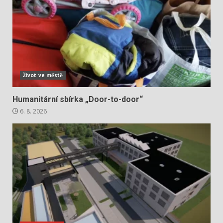
Život ve městě
Humanitární sbírka „Door-to-door“
6. 8. 2026