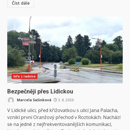
Číst dále
Info z radnice
Bezpečněji přes Lidickou
Marcela Sašinková
3. 8. 2026
V Lidické ulici, před křižovatkou s ulicí Jana Palacha,
vznikl první Oranžový přechod v Roztokách. Nachází
se na jedné z nejfrekventovanějších komunikací,