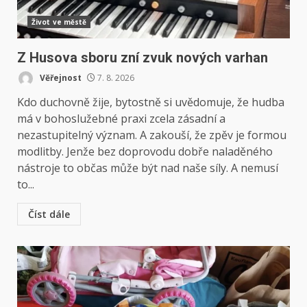
Život ve městě
Z Husova sboru zní zvuk nových varhan
Věřejnost
7. 8. 2026
Kdo duchovně žije, bytostně si uvědomuje, že hudba
má v bohoslužebné praxi zcela zásadní a
nezastupitelný význam. A zakouší, že zpěv je formou
modlitby. Jenže bez doprovodu dobře naladěného
nástroje to občas může být nad naše síly. A nemusí
to...
Číst dále