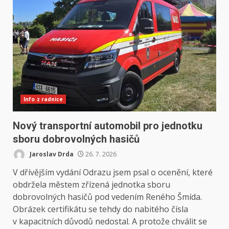
Info z radnice
Nový transportní automobil pro jednotku
sboru dobrovolných hasičů
Jaroslav Drda
26. 7. 2026
V dřívějším vydání Odrazu jsem psal o ocenění, které
obdržela městem zřízená jednotka sboru
dobrovolných hasičů pod vedením Reného Šmída.
Obrázek certifikátu se tehdy do nabitého čísla
v kapacitních důvodů nedostal. A protože chválit se