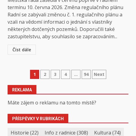
Městská rada zasedla v červnu poprvé v řádném
termínu 10. června 2026. Změna regulačního plánu
Radní se zabývali změnou č. 1. regulačního plánu a
vzali na vědomí informaci o jednání s vlastníky
některých dotčených pozemků. Doporučili také
zastupitelstvu, aby souhlasilo se zapracováním...
Číst dále
Stránkování
1
2
3
4
…
94
Next
příspěvků
REKLAMA
Máte zájem o reklamu na tomto místě?
PŘÍSPĚVKY V RUBRIKÁCH
Historie
(22)
Info z radnice
(308)
Kultura
(74)