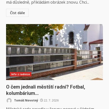
má důsledně, přikládám obrázek znovu. Chci...
Číst dále
Info z radnice
O čem jednali městští radní? Fotbal,
kolumbárium…
Tomáš Novotný
22. 7. 2026