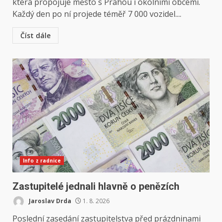
která propojuje město s Prahou i okolními obcemi.
Každý den po ní projede téměř 7 000 vozidel....
Číst dále
Info z radnice
Zastupitelé jednali hlavně o penězích
Jaroslav Drda
1. 8. 2026
Poslední zasedání zastupitelstva před prázdninami