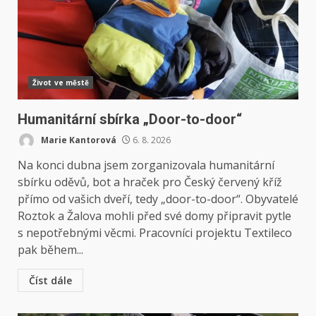
Život ve městě
Humanitární sbírka „Door-to-door“
Marie Kantorová
6. 8. 2026
Na konci dubna jsem zorganizovala humanitární
sbírku oděvů, bot a hraček pro Český červený kříž
přímo od vašich dveří, tedy „door-to-door“. Obyvatelé
Roztok a Žalova mohli před své domy připravit pytle
s nepotřebnými věcmi. Pracovníci projektu Textileco
pak během...
Číst dále