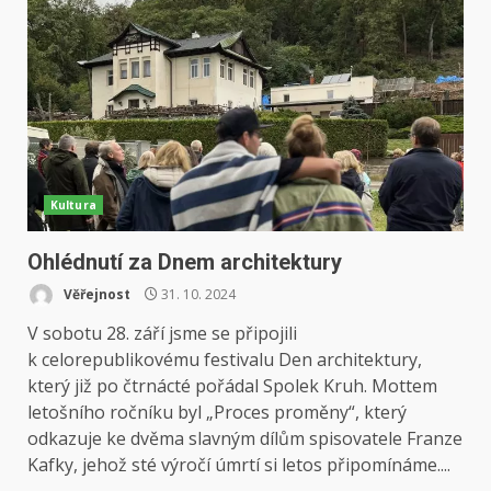
Kultura
Ohlédnutí za Dnem architektury
Věřejnost
31. 10. 2024
V sobotu 28. září jsme se připojili
k celorepublikovému festivalu Den architektury,
který již po čtrnácté pořádal Spolek Kruh. Mottem
letošního ročníku byl „Proces proměny“, který
odkazuje ke dvěma slavným dílům spisovatele Franze
Kafky, jehož sté výročí úmrtí si letos připomínáme....