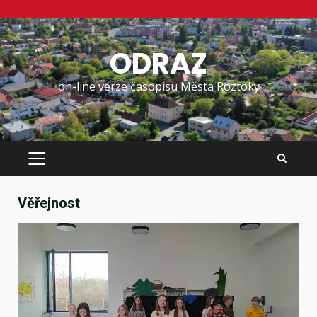
Skip
to
ODRAZ
content
on-line verze časopisu Města Roztoky
PRIMARY
MENU
Věřejnost