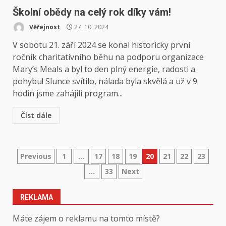
Školní obědy na celý rok díky vám!
Věřejnost
27. 10. 2024
V sobotu 21. září 2024 se konal historicky první
ročník charitativního běhu na podporu organizace
Mary’s Meals a byl to den plný energie, radosti a
pohybu! Slunce svítilo, nálada byla skvělá a už v 9
hodin jsme zahájili program...
Číst dále
Stránkování
Previous
1
…
17
18
19
20
21
22
23
…
33
Next
příspěvků
REKLAMA
Máte zájem o reklamu na tomto místě?