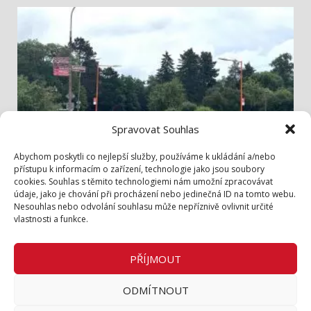
Spravovat Souhlas
Info z radnice
Abychom poskytli co nejlepší služby, používáme k ukládání a/nebo
přístupu k informacím o zařízení, technologie jako jsou soubory
cookies. Souhlas s těmito technologiemi nám umožní zpracovávat
Bezpečněji přes Lidickou
údaje, jako je chování při procházení nebo jedinečná ID na tomto webu.
3. 8. 2026
Nesouhlas nebo odvolání souhlasu může nepříznivě ovlivnit určité
vlastnosti a funkce.
Zásady cookies (EU)
Zásady ochrany osobních údajů
PŘÍJMOUT
Inzerce v tištěném periodiku
ODMÍTNOUT
Facebook