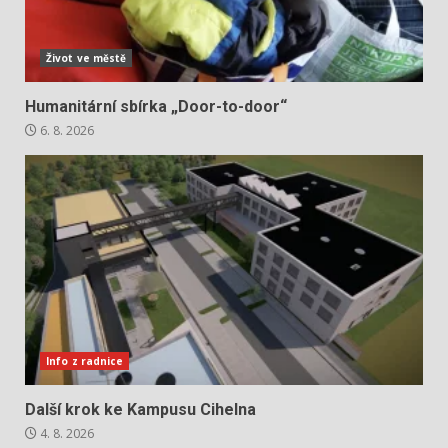
Život ve městě
Humanitární sbírka „Door-to-door“
6. 8. 2026
Info z radnice
Další krok ke Kampusu Cihelna
4. 8. 2026