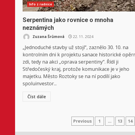
Info z radnice
Serpentina jako rovnice o mnoha
neznámých
Zuzana Šrůmová
22. 11. 2024
„Jednoduché stavby už stojí“, zaznělo 30. 10. na
kontrolním dni k projektu sanace historické opěr
zdi, tedy na akci „oprava serpentiny“. Řídí ji
Středočeský kraj, protože komunikace je v jeho
majetku. Město Roztoky se na ní podílí jako
spoluinvestor...
Číst dále
Stránkování
Previous
1
…
13
14
příspěvků