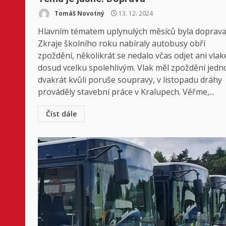
Tomáš Novotný
13. 12. 2024
Hlavním tématem uplynulých měsíců byla doprava
Zkraje školního roku nabíraly autobusy obří
zpoždění, několikrát se nedalo včas odjet ani vla
dosud vcelku spolehlivým. Vlak měl zpoždění jedn
dvakrát kvůli poruše soupravy, v listopadu dráhy
prováděly stavební práce v Kralupech. Věřme,...
Číst dále