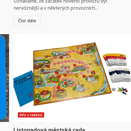
Uznáváme, že začátek nového provozu byl
nervóznější a v některých provozních...
Číst dále
Info z radnice
Listopadová městská rada