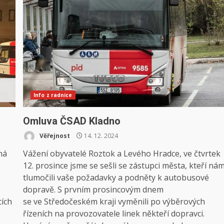
Info z radnice
Omluva ČSAD Kladno
Věřejnost
14. 12. 2024
ná
Vážení obyvatelé Roztok a Levého Hradce, ve čtvrtek
12. prosince jsme se sešli se zástupci města, kteří ná
tlumočili vaše požadavky a podněty k autobusové
dopravě. S prvním prosincovým dnem
cích
se ve Středočeském kraji vyměnili po výběrových
řízeních na provozovatele linek někteří dopravci.