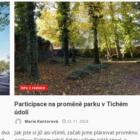
Info z radnice
Participace na proměně parku v Tichém
údolí
Marie Kantorová
23. 11. 2024
a dva
Jak jste si již asi všimli, začali jsme plánovat proměnu