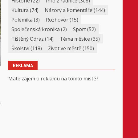
Historie
(22)
Info z radnice
(308)
Kultura
(74)
Názory a komentáře
(144)
Polemika
(3)
Rozhovor
(15)
Společenská kronika
(2)
Sport
(52)
Tištěný Odraz
(14)
Téma měsíce
(35)
Školství
(118)
Život ve městě
(150)
REKLAMA
Máte zájem o reklamu na tomto místě?
m