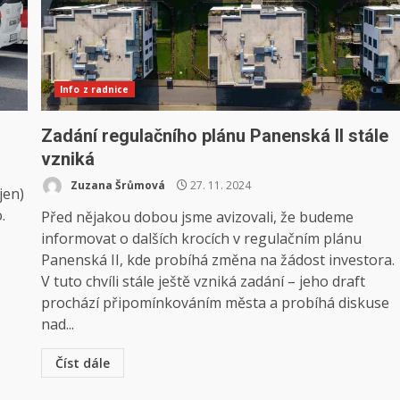
Info z radnice
Zadání regulačního plánu Panenská II stále
vzniká
Zuzana Šrůmová
27. 11. 2024
jen)
.
Před nějakou dobou jsme avizovali, že budeme
informovat o dalších krocích v regulačním plánu
Panenská II, kde probíhá změna na žádost investora.
V tuto chvíli stále ještě vzniká zadání – jeho draft
prochází připomínkováním města a probíhá diskuse
nad...
Číst dále