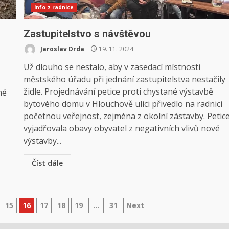
Info z radnice
Zastupitelstvo s návštěvou
Jaroslav Drda
19. 11. 2024
Už dlouho se nestalo, aby v zasedací místnosti
městského úřadu při jednání zastupitelstva nestačily
židle. Projednávání petice proti chystané výstavbě
né
bytového domu v Hlouchově ulici přivedlo na radnici
početnou veřejnost, zejména z okolní zástavby. Petic
vyjadřovala obavy obyvatel z negativních vlivů nové
výstavby...
Číst dále
15
16
17
18
19
…
31
Next