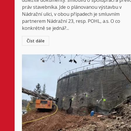
důležité dokumenty: smlouvu o spolupráci a přev
práv stavebníka. Jde o plánovanou výstavbu v
Nádražní ulici, v obou případech je smluvním
partnerem Nádražní 23, resp. POHL, a.s. O co
konkrétně se jedná?...
Číst dále