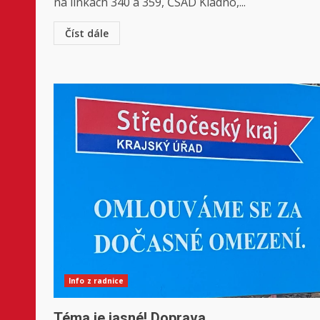
na linkách 340 a 359, ČSAD Kladno,...
Číst dále
Info z radnice
Téma je jasné! Doprava