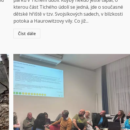
od
parku v Tichém údolí. Kdyby někdo ještě tápal, o
kterou část Tichého údolí se jedná, jde o současné
dětské hřiště v tzv. Svojsíkových sadech, v blízkosti
potoka a Haurowitzovy vily. Co již...
Číst dále