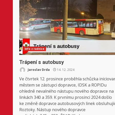
Info z radnice
Trápení s autobusy
Jaroslav Drda
14. 12. 2024
Ve čtvrtek 12. prosince proběhla schůzka iniciova
městem se zástupci dopravce, IDSK a ROPIDu
ohledně nevalného nástupu nového dopravce na
linkách 340 a 359. K prvnímu prosinci 2024 došlo
ke změně dopravce autobusových linek obsluhují
Roztoky. Nástup nového dopravce