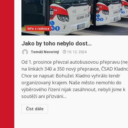
Info z radnice
Jako by toho nebylo dost…
Tomáš Novotný
10. 12. 2024
Od 1. prosince převzal autobusovou přepravu (ne
na linkách 340 a 350 nový přepravce, ČSAD Kladno
Chce se napsat: Bohužel. Kladno vyhrálo tendr
organizovaný krajem. Naše město nemohlo do
výběrového řízení nijak zasáhnout, nebyli jsme k
soutěži ani přizváni....
Číst dále