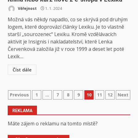
Věřejnost
1. 1. 2024
Možná vás někdy napadlo, co se skrývá pod druhým
logem, které doprovází články Lexiku. Je to vlastně
starší „sourozenec“ Lexiku. Kromě vzdělávacích
aktivit je Insignis i nakladatelství, které Lenka
Červenková založila již v roce 1999 a deset let poté
Lexik....
Číst dále
Stránkování
Previous
1
…
7
8
9
10
11
12
Next
příspěvků
REKLAMA
Máte zájem o reklamu na tomto místě?