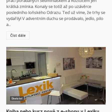
prací pořádaných Sedmihláskem a Roztočem jen
krátká zmínka. Konaly se totiž až po uzávěrce
posledního loňského Odrazu. Teď už víme, že trhy se
vydařily! V adventním duchu se prodávalo, jedlo, pilo
a...
Číst dále
Školství
Kniha nebo kurz nově z e-shopu v Lexiku