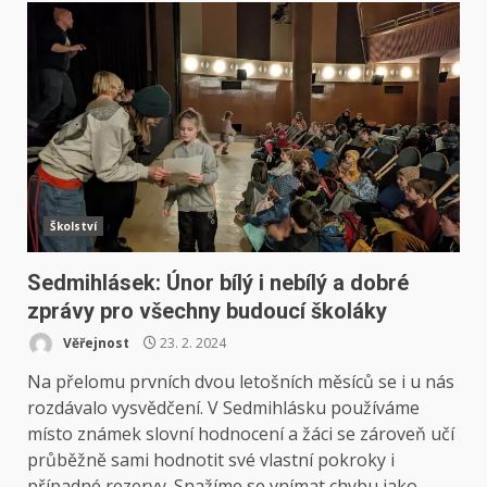
Školství
Sedmihlásek: Únor bílý i nebílý a dobré
zprávy pro všechny budoucí školáky
Věřejnost
23. 2. 2024
Na přelomu prvních dvou letošních měsíců se i u nás
rozdávalo vysvědčení. V Sedmihlásku používáme
místo známek slovní hodnocení a žáci se zároveň učí
průběžně sami hodnotit své vlastní pokroky i
případné rezervy. Snažíme se vnímat chybu jako