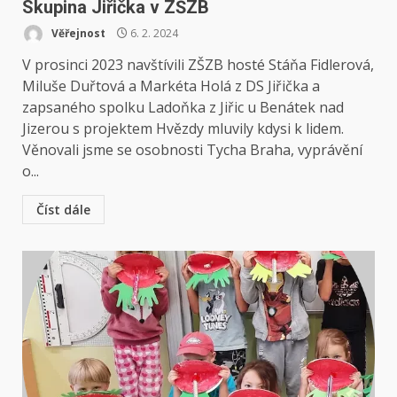
Skupina Jiřička v ZŠZB
Věřejnost
6. 2. 2024
V prosinci 2023 navštívili ZŠZB hosté Stáňa Fidlerová,
Miluše Duřtová a Markéta Holá z DS Jiřička a
zapsaného spolku Ladoňka z Jiřic u Benátek nad
Jizerou s projektem Hvězdy mluvily kdysi k lidem.
Věnovali jsme se osobnosti Tycha Braha, vyprávění
o...
Číst dále