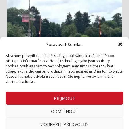
Spravovat Souhlas
Info z radnice
Abychom poskytli co nejlepší služby, používáme k ukládání a/nebo
přístupu k informacím o zařízení, technologie jako jsou soubory
cookies. Souhlas s těmito technologiemi nám umožní zpracovávat
Bezpečněji přes Lidickou
údaje, jako je chování při procházení nebo jedinečná ID na tomto webu.
3. 8. 2026
Nesouhlas nebo odvolání souhlasu může nepříznivě ovlivnit určité
vlastnosti a funkce.
Zásady cookies (EU)
Zásady ochrany osobních údajů
PŘÍJMOUT
Inzerce v tištěném periodiku
ODMÍTNOUT
Facebook
ZOBRAZIT PŘEDVOLBY