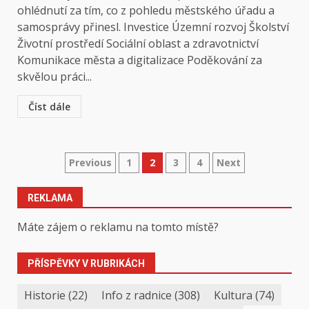
ohlédnutí za tím, co z pohledu městského úřadu a
samosprávy přinesl. Investice Územní rozvoj Školství
Životní prostředí Sociální oblast a zdravotnictví
Komunikace města a digitalizace Poděkování za
skvělou práci...
Číst dále
Stránkování
Previous
1
2
3
4
Next
příspěvků
REKLAMA
Máte zájem o reklamu na tomto místě?
PŘÍSPĚVKY V RUBRIKÁCH
Historie
(22)
Info z radnice
(308)
Kultura
(74)