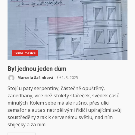
Téma měsíce
Byl jednou jeden dům
Marcela Sašinková
1. 3. 2025
Stojí u paty serpentiny, částečně opuštěný,
zanedbaný, více než stoletý stařeček, svědek časů
minulých. Kolem sebe má ale rušno, přes ulici
semafor a auta s netrpělivými řidiči upírajícími svůj
soustředěný zrak k červenému světlu, nad ním
sbíječky a za ním...