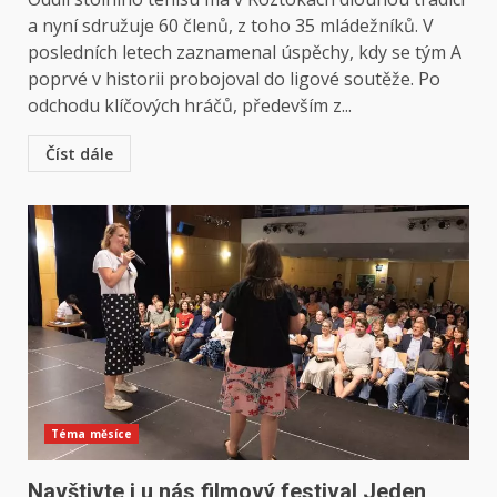
a nyní sdružuje 60 členů, z toho 35 mládežníků. V
posledních letech zaznamenal úspěchy, kdy se tým A
poprvé v historii probojoval do ligové soutěže. Po
odchodu klíčových hráčů, především z...
Číst dále
Téma měsíce
Navštivte i u nás filmový festival Jeden