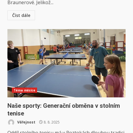
Braunerové. Jelikož...
Číst dále
Téma měsíce
Naše sporty: Generační obměna v stolním
tenise
Věřejnost
8. 8. 2025
Oddíl stolního tenisu má v Roztokách dlouhou tradici