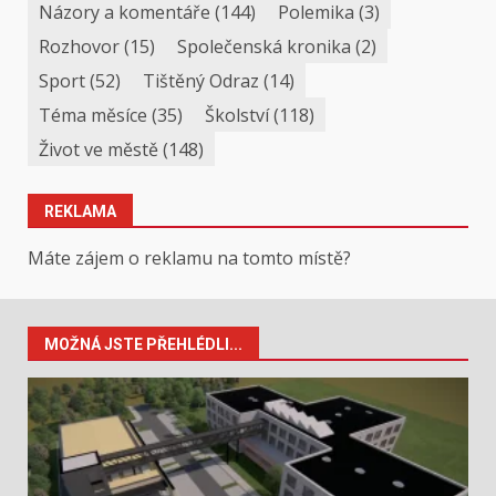
Názory a komentáře
(144)
Polemika
(3)
Rozhovor
(15)
Společenská kronika
(2)
Sport
(52)
Tištěný Odraz
(14)
Téma měsíce
(35)
Školství
(118)
Život ve městě
(148)
REKLAMA
Máte zájem o reklamu na tomto místě?
MOŽNÁ JSTE PŘEHLÉDLI...