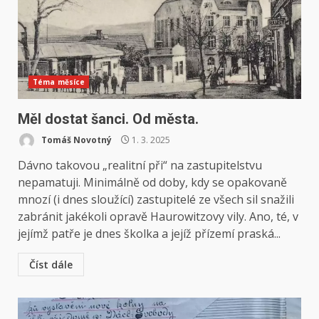
Téma měsíce
Měl dostat šanci. Od města.
Tomáš Novotný
1. 3. 2025
Dávno takovou „realitní při“ na zastupitelstvu
nepamatuji. Minimálně od doby, kdy se opakovaně
mnozí (i dnes sloužící) zastupitelé ze všech sil snažili
zabránit jakékoli opravě Haurowitzovy vily. Ano, té, v
jejímž patře je dnes školka a jejíž přízemí praská...
Číst dále