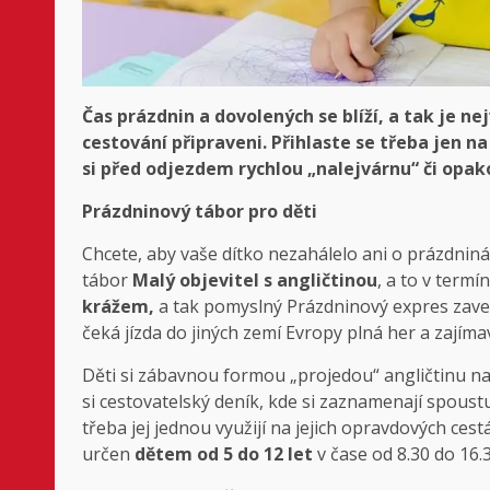
Čas prázdnin a dovolených se blíží, a tak je nej
cestování připraveni. Přihlaste se třeba jen na
si před odjezdem rychlou „nalejvárnu“ či opak
Prázdninový tábor pro děti
Chcete, aby vaše dítko nezahálelo ani o prázdniná
tábor
Malý objevitel s angličtinou
, a to v termí
krážem,
a tak pomyslný Prázdninový expres zavez
čeká jízda do jiných zemí Evropy plná her a zajímav
Děti si zábavnou formou „projedou“ angličtinu na c
si cestovatelský deník, kde si zaznamenají spoust
třeba jej jednou využijí na jejich opravdových cest
určen
dětem od 5 do 12 let
v čase od 8.30 do 16.3