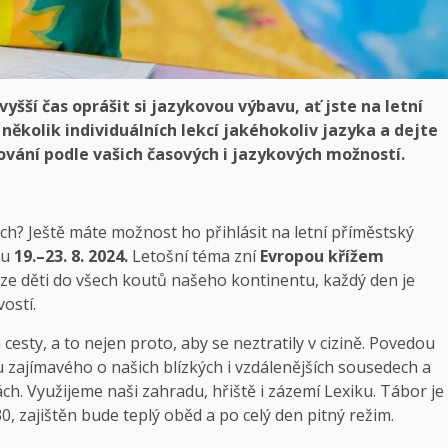
vyšší čas oprášit si jazykovou výbavu, ať jste na letní
 několik individuálních lekcí jakéhokoliv jazyka a dejte
ování podle vašich časových i jazykových možností.
ch? Ještě máte možnost ho přihlásit na letní příměstský
nu
19.–23. 8. 2024.
Letošní téma zní
Evropou křížem
e děti do všech koutů našeho kontinentu, každý den je
ostí.
esty, a to nejen proto, aby se neztratily v cizině. Povedou
u zajímavého o našich blízkých i vzdálenějších sousedech a
ách. Využijeme naši zahradu, hřiště i zázemí Lexiku. Tábor je
0, zajištěn bude teplý oběd a po celý den pitný režim.