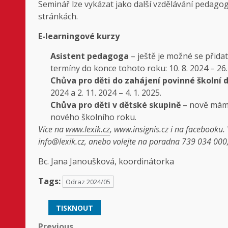
Seminář lze vykázat jako další vzdělávání pedago
stránkách.
E-learningové kurzy
Asistent pedagoga
– ještě je možné se přidat 
termíny do konce tohoto roku: 10. 8. 2024 – 26. 1
Chůva pro děti do zahájení povinné školní
2024 a 2. 11. 2024 – 4. 1. 2025.
Chůva pro děti v dětské skupině
– nově máme
nového školního roku.
Více na
www.lexik.cz
, www.insignis.cz i na facebooku.
info@lexik.cz, anebo volejte na poradna 739 034 000
Bc. Jana Janoušková, koordinátorka
Tags:
Odraz 2024/05
TISKNOUT
Previous