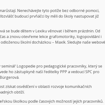
narůstají. Nenechávejte tyto potíže bez odborné pomoci,
 Obzvlášť budoucí prvňáčci by měli do školy nastupovat již
ová se bude dětem v Lexiku věnovat i během prázdnin. Od
í čas a znovu otevřeme lekce grafomotoriky, logopovídání i
s odloženou školní docházkou – Maxík. Sledujte naše webov
 seminář Logopedie pro pedagogické pracovníky, který se
ovede ho zástupkyně naší ředitelky PPP a vedoucí SPC pro
 Bürgerová.
t získat osvědčení v oblasti rozvoje komunikačních
padných obtíží.
ateřskou školkou podle časových možností jejích pracovníků.