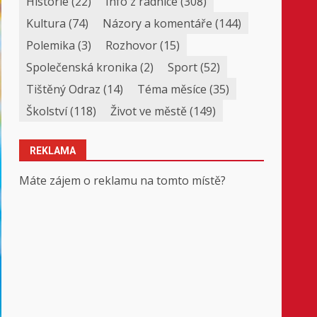
Historie
(22)
Info z radnice
(308)
Kultura
(74)
Názory a komentáře
(144)
Polemika
(3)
Rozhovor
(15)
Společenská kronika
(2)
Sport
(52)
Tištěný Odraz
(14)
Téma měsíce
(35)
Školství
(118)
Život ve městě
(149)
REKLAMA
Máte zájem o reklamu na tomto místě?