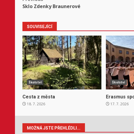
Post
Sklo Zdenky Braunerové
navigation
SOUVISEJÍCÍ
Školství
Školství
Cesta z města
Erasmus spo
18. 7. 2026
17. 7. 2026
MOŽNÁ JSTE PŘEHLÉDLI...