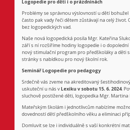
Logopedie pro děti i o prázdninách
Problémy se správnou výslovností u dětí bohužel 
často pak vady řeči dětem zůstávají na celý život.
bez logopedických vad.
Naše nová logopedická posila Mgr. Kateřina Sluk
září s ní rozšíříme hodiny logopedie i o dopoledn
nový stimulační program pro předškoláky a děti 
stránky s nabídkou pro nový školní rok.
Seminář Logopedie pro pedagogy
Srdečně vás zveme na akreditovaný šestihodinový
uskuteční u nás v
Lexiku v sobotu 15. 6. 2024
. P
sluchově postižené děti, logopedka Mgr. Martina
Mateřským školám i jednotlivcům nabízíme možnos
dovedností dětí předškolního věku a eliminaci pří
Domluvit se lze i individuálně s vaší konkrétní m