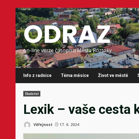
Skip
to
ODRAZ
content
on-line verze časopisu Města Roztoky
Info z radnice
Téma měsíce
Život ve městě
Školství
Lexik – vaše cesta 
Věřejnost
17. 6. 2024