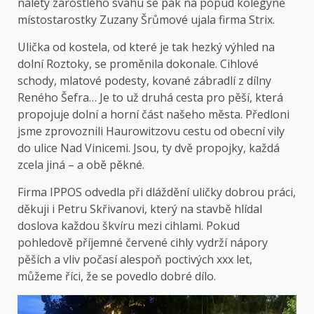
nálety zarostlého svahu se pak na popud kolegyně
místostarostky Zuzany Šrůmové ujala firma Strix.
Ulička od kostela, od které je tak hezký výhled na
dolní Roztoky, se proměnila dokonale. Cihlové
schody, mlatové podesty, kované zábradlí z dílny
Reného Šefra… Je to už druhá cesta pro pěší, která
propojuje dolní a horní část našeho města. Předloni
jsme zprovoznili Haurowitzovu cestu od obecní vily
do ulice Nad Vinicemi. Jsou, ty dvě propojky, každá
zcela jiná – a obě pěkné.
Firma IPPOS odvedla při dláždění uličky dobrou práci,
děkuji i Petru Skřivanovi, který na stavbě hlídal
doslova každou škvíru mezi cihlami. Pokud
pohledově příjemné červené cihly vydrží nápory
pěších a vliv počasí alespoň poctivých xxx let,
můžeme říci, že se povedlo dobré dílo.