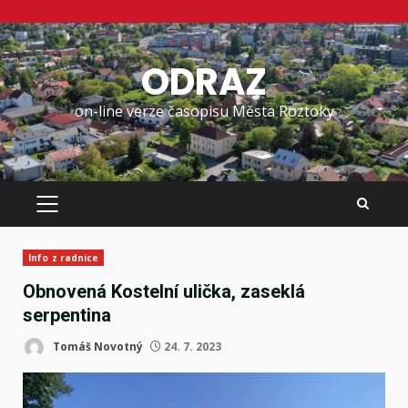
Skip
to
ODRAZ
content
on-line verze časopisu Města Roztoky
PRIMARY
MENU
Info z radnice
Obnovená Kostelní ulička, zaseklá
serpentina
Tomáš Novotný
24. 7. 2023