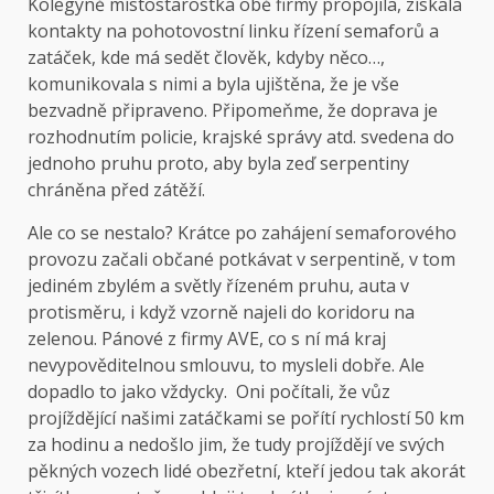
Kolegyně místostarostka obě firmy propojila, získala
kontakty na pohotovostní linku řízení semaforů a
zatáček, kde má sedět člověk, kdyby něco…,
komunikovala s nimi a byla ujištěna, že je vše
bezvadně připraveno. Připomeňme, že doprava je
rozhodnutím policie, krajské správy atd. svedena do
jednoho pruhu proto, aby byla zeď serpentiny
chráněna před zátěží.
Ale co se nestalo? Krátce po zahájení semaforového
provozu začali občané potkávat v serpentině, v tom
jediném zbylém a světly řízeném pruhu, auta v
protisměru, i když vzorně najeli do koridoru na
zelenou. Pánové z firmy AVE, co s ní má kraj
nevypověditelnou smlouvu, to mysleli dobře. Ale
dopadlo to jako vždycky. Oni počítali, že vůz
projíždějící našimi zatáčkami se pořítí rychlostí 50 km
za hodinu a nedošlo jim, že tudy projíždějí ve svých
pěkných vozech lidé obezřetní, kteří jedou tak akorát