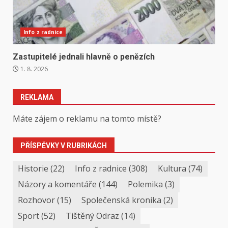
Info z radnice
Zastupitelé jednali hlavně o penězích
1. 8. 2026
REKLAMA
Máte zájem o reklamu na tomto místě?
PŘÍSPĚVKY V RUBRIKÁCH
Historie
(22)
Info z radnice
(308)
Kultura
(74)
Názory a komentáře
(144)
Polemika
(3)
Rozhovor
(15)
Společenská kronika
(2)
Sport
(52)
Tištěný Odraz
(14)