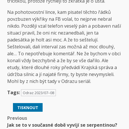
třicítkou, protože rychleji to zkrátka je o ústa.
Na pohotovostní lince, kam pisatel těchto řádků
povzbuzen výkřiky na FB volal, to nejprve nebral
nikdo. Později vzal telefon veselý pán a pobaven naší
situací pravil, že oni nic nezanedbali, jen ta
padesátka je holt asi moc. A že to seštelují.
Seštelovali, dali interval zas možná až moc dlouhý,
ale… To nepotřebuje komentář. Ne že bychom v obci
konali vždy bezchybně a že by se vše dařilo. Ale
etudy, které dlouhé roky předvádí Krajská správa a
údržba silnic a jí najaté firmy, ty byste nevymysleli.
Mohl by z nich být tady v Odrazu seriál.
Tags:
Odraz 2023/07–08
TISKNOUT
Post
Previous
Jak se to v současné době vyvíjí se serpentinou?