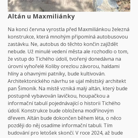
Altán u Maxmiliánky
Na konci června vyrostla před Maxmiliánkou železná
konstrukce, která mnohým připomíná autobusovou
zastávku. Ne, autobus do těchto končin zajíždět
nebude. Už minulé vedení města ale rozhodlo o tom,
že vstup do Tichého údolí, tvořený donedávna na
úrovni vyhořelé Koliby orezlou závorou, haldami
hlíny a ohavnými patníky, bude kultivován.
Architektonického návrhu se ujal městský architekt
pan Šimoník. Na místě vzniká malý altán, který bude
postupně vybavován lavičkou, houpačkou a
informační tabulí pojednávající o historii Tichého
údolí. Konstrukce bude obložena modřínovým
dřevem. Altán bude dokončen během léta, o něco
později do něj osadíme informační tabuli. Tím
budování pro letošek skončí. V roce 2024, až bude