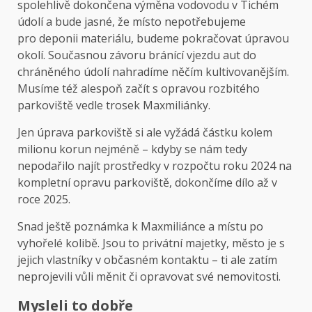
spolehlivě dokončena výměna vodovodu v Tichém
údolí a bude jasné, že místo nepotřebujeme
pro deponii materiálu, budeme pokračovat úpravou
okolí. Současnou závoru bránící vjezdu aut do
chráněného údolí nahradíme něčím kultivovanějším.
Musíme též alespoň začít s opravou rozbitého
parkoviště vedle trosek Maxmiliánky.
Jen úprava parkoviště si ale vyžádá částku kolem
milionu korun nejméně – kdyby se nám tedy
nepodařilo najít prostředky v rozpočtu roku 2024 na
kompletní opravu parkoviště, dokončíme dílo až v
roce 2025.
Snad ještě poznámka k Maxmiliánce a místu po
vyhořelé kolibě. Jsou to privátní majetky, město je s
jejich vlastníky v občasném kontaktu – ti ale zatím
neprojevili vůli měnit či opravovat své nemovitosti.
Mysleli to dobře