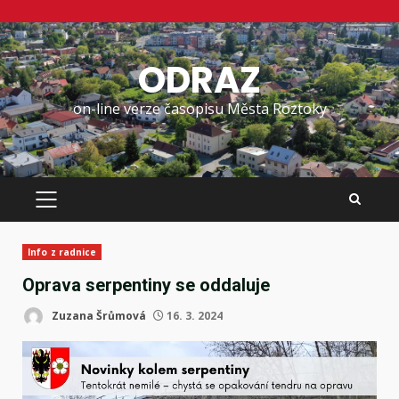
Skip
to
ODRAZ
content
on-line verze časopisu Města Roztoky
PRIMARY
MENU
Info z radnice
Oprava serpentiny se oddaluje
Zuzana Šrůmová
16. 3. 2024