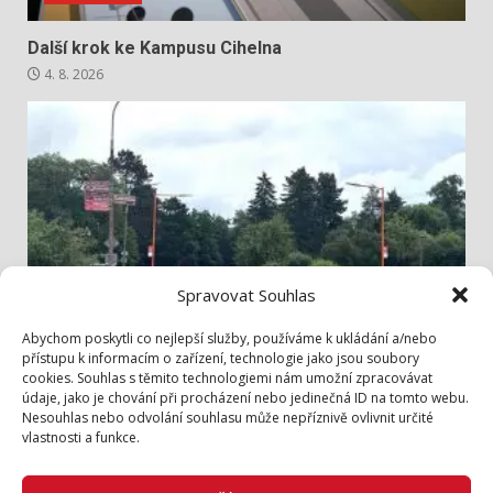
Další krok ke Kampusu Cihelna
4. 8. 2026
Spravovat Souhlas
Info z radnice
Abychom poskytli co nejlepší služby, používáme k ukládání a/nebo
přístupu k informacím o zařízení, technologie jako jsou soubory
cookies. Souhlas s těmito technologiemi nám umožní zpracovávat
Bezpečněji přes Lidickou
údaje, jako je chování při procházení nebo jedinečná ID na tomto webu.
3. 8. 2026
Nesouhlas nebo odvolání souhlasu může nepříznivě ovlivnit určité
vlastnosti a funkce.
Zásady cookies (EU)