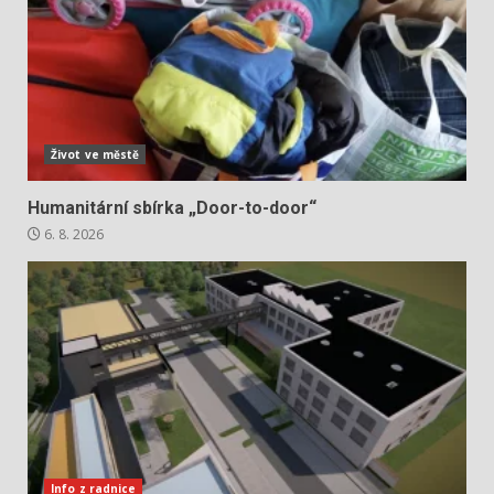
Život ve městě
Humanitární sbírka „Door-to-door“
6. 8. 2026
Info z radnice