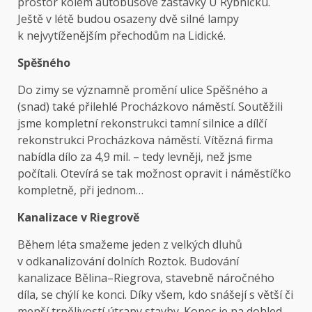
prostor kolem autobusové zastávky U Rybníčku.
Ještě v létě budou osazeny dvě silné lampy
k nejvytíženějším přechodům na Lidické.
Spěšného
Do zimy se významně promění ulice Spěšného a
(snad) také přilehlé Procházkovo náměstí. Soutěžili
jsme kompletní rekonstrukci tamní silnice a dílčí
rekonstrukci Procházkova náměstí. Vítězná firma
nabídla dílo za 4,9 mil. – tedy levněji, než jsme
počítali. Otevírá se tak možnost opravit i náměstíčko
kompletně, při jednom…
Kanalizace v Riegrově
Během léta smažeme jeden z velkých dluhů
v odkanalizování dolních Roztok. Budování
kanalizace Bělina–Riegrova, stavebně náročného
díla, se chýlí ke konci. Díky všem, kdo snášejí s větší či
menší trpělivostí útrapy stavby. Konec je na dohled.