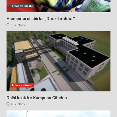
Život ve městě
Humanitární sbírka „Door-to-door“
6. 8. 2026
Info z radnice
Další krok ke Kampusu Cihelna
4. 8. 2026