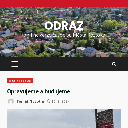
Skip
to
ODRAZ
content
on-line verze časopisu Města Roztoky
PRIMARY
MENU
Info z radnice
Opravujeme a budujeme
Tomáš Novotný
10. 9. 2024