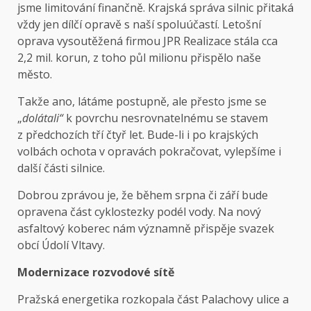
jsme limitování finančně. Krajská správa silnic přitaká
vždy jen dílčí opravě s naší spoluúčastí. Letošní
oprava vysoutěžená firmou JPR Realizace stála cca
2,2 mil. korun, z toho půl milionu přispělo naše
město.
Takže ano, látáme postupně, ale přesto jsme se
„
dolátali“
k povrchu nesrovnatelnému se stavem
z předchozích tří čtyř let. Bude-li i po krajských
volbách ochota v opravách pokračovat, vylepšíme i
další části silnice.
Dobrou zprávou je, že během srpna či září bude
opravena část cyklostezky podél vody. Na nový
asfaltový koberec nám významně přispěje svazek
obcí Údolí Vltavy.
Modernizace rozvodové sítě
Pražská energetika rozkopala část Palachovy ulice a