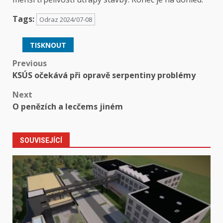
Tags:
Odraz 2024/07-08
TISKNOUT
Post
Previous
KSÚS očekává při opravě serpentiny problémy
navigation
Next
O penězích a lecčems jiném
SOUVISEJÍCÍ