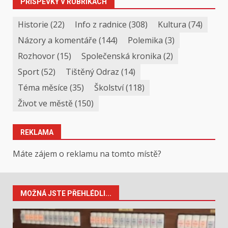
PŘÍSPĚVKY V RUBRIKÁCH
Historie
(22)
Info z radnice
(308)
Kultura
(74)
Názory a komentáře
(144)
Polemika
(3)
Rozhovor
(15)
Společenská kronika
(2)
Sport
(52)
Tištěný Odraz
(14)
Téma měsíce
(35)
Školství
(118)
Život ve městě
(150)
REKLAMA
Máte zájem o reklamu na tomto místě?
MOŽNÁ JSTE PŘEHLÉDLI...