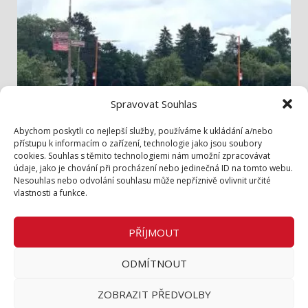
Spravovat Souhlas
Info z radnice
Abychom poskytli co nejlepší služby, používáme k ukládání a/nebo
přístupu k informacím o zařízení, technologie jako jsou soubory
cookies. Souhlas s těmito technologiemi nám umožní zpracovávat
Bezpečněji přes Lidickou
údaje, jako je chování při procházení nebo jedinečná ID na tomto webu.
3. 8. 2026
Nesouhlas nebo odvolání souhlasu může nepříznivě ovlivnit určité
vlastnosti a funkce.
Zásady cookies (EU)
Zásady ochrany osobních údajů
PŘÍJMOUT
Inzerce v tištěném periodiku
ODMÍTNOUT
Facebook
ZOBRAZIT PŘEDVOLBY