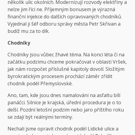
několik ulic okolních. Modernizují rozvody elektřiny a
nelze jim říci ne. Příjemným bonusem je výrazná
finanční injekce do dalších opravovaných chodníků.
Vyjednal ji šéf odboru správy města Petr Skřivan a
budiž mu za to dík.
Chodníky
Chodníky jsou vůbec žhavé téma. Na konci léta či na
začátku podzimu chceme pokračovat v oblasti Vršek,
jak nám rozpočet příslušné kapitoly dovolí. Složitým
byrokratickým procesem prochází záměr zřídit
chodník podél Přemyslovské.
Ano, tam, kde jsou dnes namalováni na asfaltu bílí
panáčci. Silnice je krajská, úřední procedura je o to
delší. Pozdní letošní podzim nebo jaro příštího roku
se zdají být reálnými termíny.
Nechali jsme opravit chodník podél Lidické ulice a