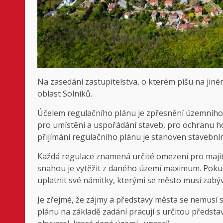
Na zasedání zastupitelstva, o kterém píšu na jiné
oblast Solníků.
Účelem regulačního plánu je zpřesnění územního
pro umístění a uspořádání staveb, pro ochranu ho
přijímání regulačního plánu je stanoven stavebním
Každá regulace znamená určité omezení pro maji
snahou je vytěžit z daného území maximum. Poku
uplatnit své námitky, kterými se město musí zabýv
Je zřejmé, že zájmy a představy města se nemusí 
plánu na základě zadání pracují s určitou předsta