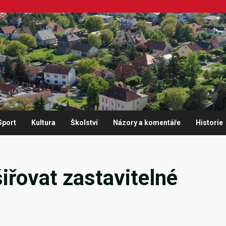
Sport
Kultura
Školství
Názory a komentáře
Historie
řovat zastavitelné