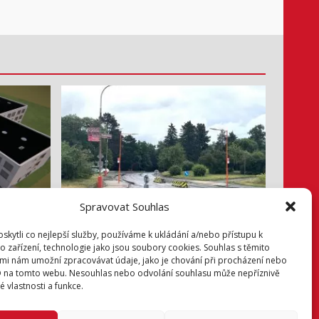
Info z radnice
Spravovat Souhlas
na
Bezpečněji přes Lidickou
kytli co nejlepší služby, používáme k ukládání a/nebo přístupu k
o zařízení, technologie jako jsou soubory cookies. Souhlas s těmito
3. 8. 2026
mi nám umožní zpracovávat údaje, jako je chování při procházení nebo
D na tomto webu. Nesouhlas nebo odvolání souhlasu může nepříznivě
té vlastnosti a funkce.
Facebook