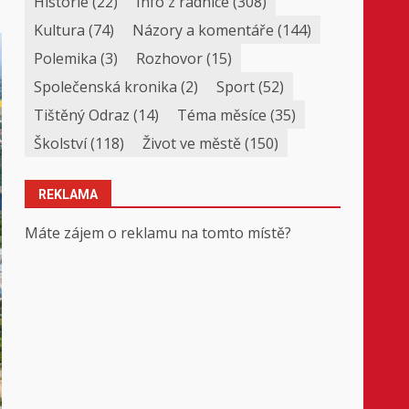
Historie
(22)
Info z radnice
(308)
Kultura
(74)
Názory a komentáře
(144)
Polemika
(3)
Rozhovor
(15)
Společenská kronika
(2)
Sport
(52)
Tištěný Odraz
(14)
Téma měsíce
(35)
Školství
(118)
Život ve městě
(150)
REKLAMA
Máte zájem o reklamu na tomto místě?