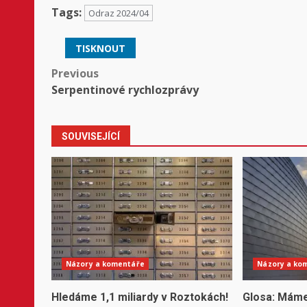
Tags:
Odraz 2024/04
TISKNOUT
Post
Previous
Serpentinové rychlozprávy
navigation
SOUVISEJÍCÍ
Názory a komentáře
Názory a ko
Hledáme 1,1 miliardy v Roztokách!
Glosa: Máme