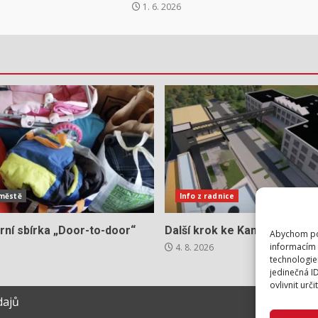
1. 6. 2026
 městě
Info z radnice
rní sbírka „Door-to-door“
Další krok ke Kampusu Cihel
Abychom pos
informacím 
4. 8. 2026
technologie
jedinečná I
ovlivnit urči
dajů