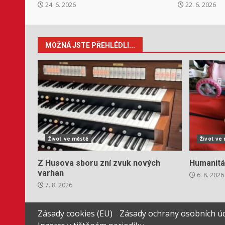
24. 6. 2026
22. 6. 2026
MOŽNÁ JSTE PŘEHLÉDLI...
Život ve městě
Život ve
Z Husova sboru zní zvuk nových
Humanitá
varhan
6. 8. 2026
7. 8. 2026
Zásady cookies (EU)
Zásady ochrany osobních ú