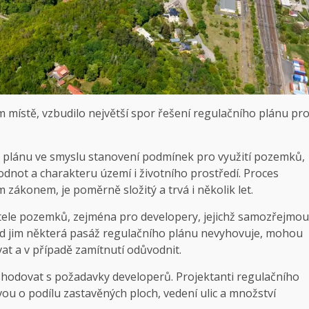
m místě, vzbudilo největší spor řešení regulačního plánu pr
 plánu ve smyslu stanovení podmínek pro využití pozemků,
dnot a charakteru území i životního prostředí. Proces
 zákonem, je poměrně složitý a trvá i několik let.
tele pozemků, zejména pro developery, jejichž samozřejmou
d jim některá pasáž regulačního plánu nevyhovuje, mohou
at a v případě zamítnutí odůvodnit.
shodovat s požadavky developerů. Projektanti regulačního
vou o podílu zastavěných ploch, vedení ulic a množství