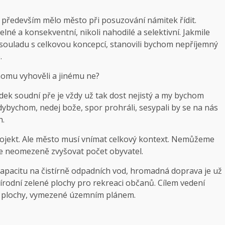
e především mělo město při posuzování námitek řídit.
lné a konsekventní, nikoli nahodilé a selektivní. Jakmile
v souladu s celkovou koncepcí, stanovili bychom nepříjemný
.
dnomu vyhověli a jinému ne?
dek soudní pře je vždy už tak dost nejistý a my bychom
dybychom, nedej bože, spor prohráli, sesypali by se na nás
h.
rojekt. Ale město musí vnímat celkový kontext. Nemůžeme
e neomezeně zvyšovat počet obyvatel.
kapacitu na čistírně odpadních vod, hromadná doprava je už
írodní zelené plochy pro rekreaci občanů. Cílem vedení
né plochy, vymezené územním plánem.