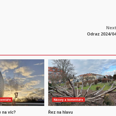
Nex
Odraz 2024/0
mentáře
Názory a komentáře
 na víc?
Řez na hlavu