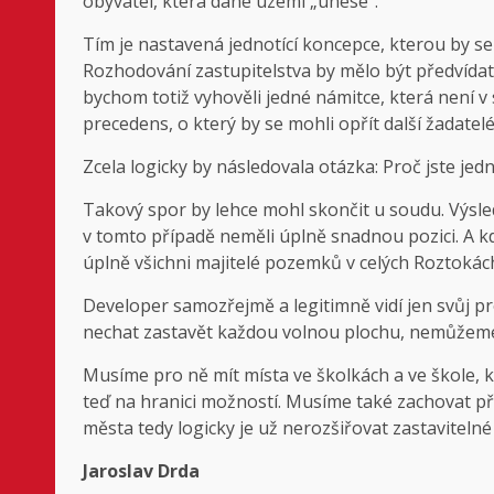
obyvatel, která dané území „unese“.
Tím je nastavená jednotící koncepce, kterou by s
Rozhodování zastupitelstva by mělo být předvídate
bychom totiž vyhověli jedné námitce, která není 
precedens, o který by se mohli opřít další žadatelé
Zcela logicky by následovala otázka: Proč jste je
Takový spor by lehce mohl skončit u soudu. Výsle
v tomto případě neměli úplně snadnou pozici. A k
úplně všichni majitelé pozemků v celých Roztokác
Developer samozřejmě a legitimně vidí jen svůj p
nechat zastavět každou volnou plochu, nemůžem
Musíme pro ně mít místa ve školkách a ve škole, 
teď na hranici možností. Musíme také zachovat př
města tedy logicky je už nerozšiřovat zastavitel
Jaroslav Drda