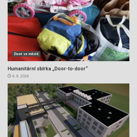
Život ve městě
Humanitární sbírka „Door-to-door“
6. 8. 2026