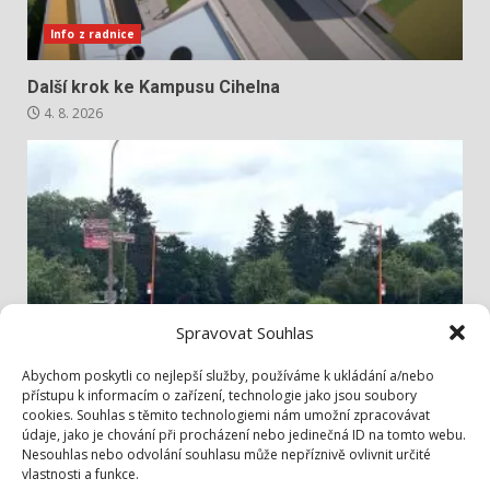
Info z radnice
Další krok ke Kampusu Cihelna
4. 8. 2026
Spravovat Souhlas
Info z radnice
Abychom poskytli co nejlepší služby, používáme k ukládání a/nebo
přístupu k informacím o zařízení, technologie jako jsou soubory
cookies. Souhlas s těmito technologiemi nám umožní zpracovávat
Bezpečněji přes Lidickou
údaje, jako je chování při procházení nebo jedinečná ID na tomto webu.
3. 8. 2026
Nesouhlas nebo odvolání souhlasu může nepříznivě ovlivnit určité
vlastnosti a funkce.