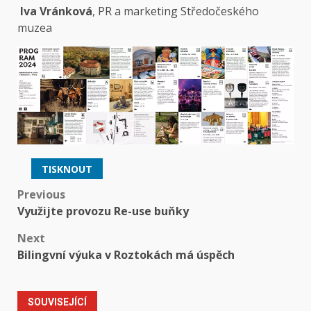
Iva Vránková
, PR a marketing Středočeského
muzea
TISKNOUT
Post
Previous
Využijte provozu Re-use buňky
navigation
Next
Bilingvní výuka v Roztokách má úspěch
SOUVISEJÍCÍ