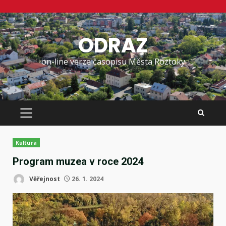
Skip
to
ODRAZ
content
on-line verze časopisu Města Roztoky
PRIMARY
MENU
Kultura
Program muzea v roce 2024
Věřejnost
26. 1. 2024