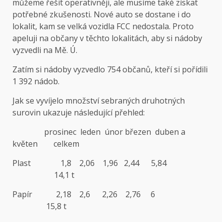
můžeme řešit operativněji, ale musíme také získat
potřebné zkušenosti. Nové auto se dostane i do
lokalit, kam se velká vozidla FCC nedostala. Proto
apeluji na občany v těchto lokalitách, aby si nádoby
vyzvedli na Mě. Ú.
Zatím si nádoby vyzvedlo 754 občanů, kteří si pořídili
1 392 nádob.
Jak se vyvíjelo množství sebraných druhotných
surovin ukazuje následující přehled:
prosinec leden únor březen duben a
květen celkem
Plast 1,8 2,06 1,96 2,44 5,84
14,1 t
Papír 2,18 2,6 2,26 2,76 6
15,8 t