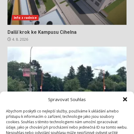
Info z radnice
Další krok ke Kampusu Cihelna
4. 8. 2026
Spravovat Souhlas
Info z radnice
Abychom poskytli co nejlepší služby, používáme k ukládání a/nebo
přístupu k informacím o zařízení, technologie jako jsou soubory
cookies. Souhlas s těmito technologiemi nám umožní zpracovávat
Bezpečněji přes Lidickou
údaje, jako je chování při procházení nebo jedinečná ID na tomto webu.
3. 8. 2026
Nesouhlas nebo odvolání souhlasu může nepříznivě ovlivnit určité