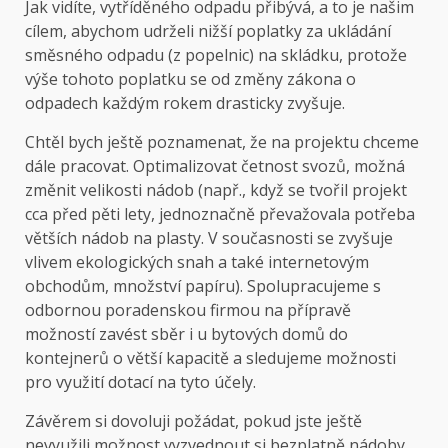
Jak vidíte, vytříděného odpadu přibývá, a to je našim
cílem, abychom udrželi nižší poplatky za ukládání
směsného odpadu (z popelnic) na skládku, protože
výše tohoto poplatku se od změny zákona o
odpadech každým rokem drasticky zvyšuje.
Chtěl bych ještě poznamenat, že na projektu chceme
dále pracovat. Optimalizovat četnost svozů, možná
změnit velikosti nádob (např., když se tvořil projekt
cca před pěti lety, jednoznačně převažovala potřeba
větších nádob na plasty. V současnosti se zvyšuje
vlivem ekologických snah a také internetovým
obchodům, množství papíru). Spolupracujeme s
odbornou poradenskou firmou na přípravě
možností zavést sběr i u bytových domů do
kontejnerů o větší kapacitě a sledujeme možnosti
pro využití dotací na tyto účely.
Závěrem si dovoluji požádat, pokud jste ještě
nevyužili možnost vyzvednout si bezplatně nádoby