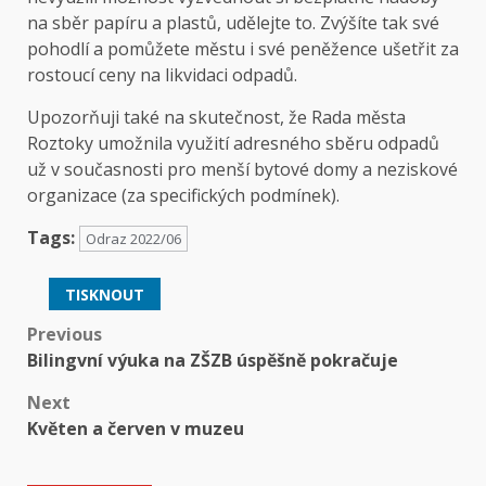
na sběr papíru a plastů, udělejte to. Zvýšíte tak své
pohodlí a pomůžete městu i své peněžence ušetřit za
rostoucí ceny na likvidaci odpadů.
Upozorňuji také na skutečnost, že Rada města
Roztoky umožnila využití adresného sběru odpadů
už v současnosti pro menší bytové domy a neziskové
organizace (za specifických podmínek).
Tags:
Odraz 2022/06
TISKNOUT
Post
Previous
Bilingvní výuka na ZŠZB úspěšně pokračuje
navigation
Next
Květen a červen v muzeu