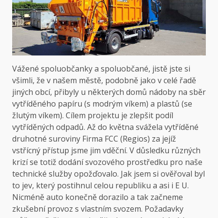
Vážené spoluobčanky a spoluobčané, jistě jste si
všimli, že v našem městě, podobně jako v celé řadě
jiných obcí, přibyly u některých domů nádoby na sběr
vytříděného papíru (s modrým víkem) a plastů (se
žlutým víkem). Cílem projektu je zlepšit podíl
vytříděných odpadů. Až do května svážela vytříděné
druhotné suroviny Firma FCC (Regios) za jejíž
vstřícný přístup jsme jim vděční. V důsledku různých
krizí se totiž dodání svozového prostředku pro naše
technické služby opožďovalo. Jak jsem si ověřoval byl
to jev, který postihnul celou republiku a asi i E U.
Nicméně auto konečně dorazilo a tak začneme
zkušební provoz s vlastním svozem. Požadavky