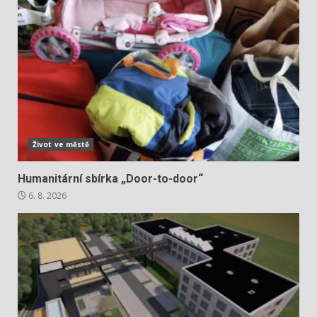
Život ve městě
Humanitární sbírka „Door-to-door“
6. 8. 2026