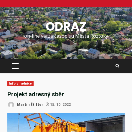
Skip
to
ODRAZ
content
on-line verze časopisu Města Roztoky
PRIMARY
MENU
Info z radnice
Projekt adresný sběr
Martin Štifter
15. 10. 2022