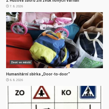
Z Husova sboru zní zvuk nových varhan
7. 8. 2026
Život ve městě
Humanitární sbírka „Door-to-door“
6. 8. 2026