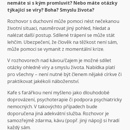
nemáte si s kým promluvit? Nebo máte otázky
týkající se víry? Boha? Smyslu života?
Rozhovor s duchovní může pomoci nést nečekanou
životní situaci, nasměrovat jiný pohled, hledat a
nalézat další postup. Sdílené trápení se může stát
lehčím. Ubezpečení, že člověk na těžkost není sám,
může pomoci se vymanit z momentální krize.
V rozhovorech nad kávou/čajem je možné sdílet
otázky ohledně víry a smyslu života. Nabídka platí
pro všechny – není nutné být členem nějaké církve či
praktikovat jakékoli náboženství.
Kafe s farářkou není myšleno jako dlouhodobé
doprovázení, psychoterapie či podpora psychiatricky
nemocných. V takovýchto případech bude
doporučena jiná adekvátní služba. Rozhovor je
samozřejmě zdarma, kávu (popř. jiný nápoj) si hradí
každý sám.