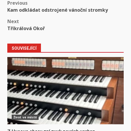
Post
Previous
Kam odkládat odstrojené vánoční stromky
navigation
Next
Tříkrálová Okoř
SOUVISEJÍCÍ
Život ve městě