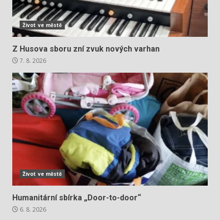
Život ve městě
Z Husova sboru zní zvuk nových varhan
7. 8. 2026
Život ve městě
Humanitární sbírka „Door-to-door“
6. 8. 2026