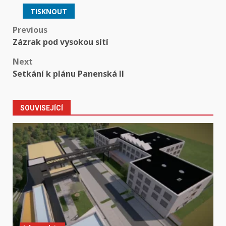
TISKNOUT
Post
Previous
Zázrak pod vysokou sítí
navigation
Next
Setkání k plánu Panenská II
SOUVISEJÍCÍ