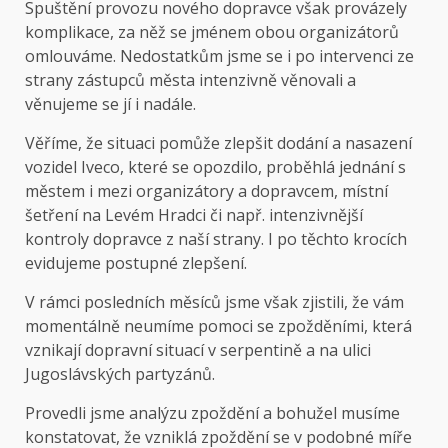
Spuštění provozu nového dopravce však provázely
komplikace, za něž se jménem obou organizátorů
omlouváme. Nedostatkům jsme se i po intervenci ze
strany zástupců města intenzivně věnovali a
věnujeme se jí i nadále.
Věříme, že situaci pomůže zlepšit dodání a nasazení
vozidel Iveco, které se opozdilo, proběhlá jednání s
městem i mezi organizátory a dopravcem, místní
šetření na Levém Hradci či např. intenzivnější
kontroly dopravce z naší strany. I po těchto krocích
evidujeme postupné zlepšení.
V rámci posledních měsíců jsme však zjistili, že vám
momentálně neumíme pomoci se zpožděními, která
vznikají dopravní situací v serpentině a na ulici
Jugoslávských partyzánů.
Provedli jsme analýzu zpoždění a bohužel musíme
konstatovat, že vzniklá zpoždění se v podobné míře