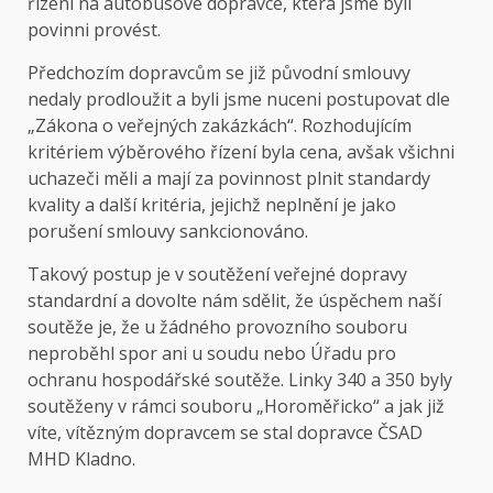
řízení na autobusové dopravce, která jsme byli
povinni provést.
Předchozím dopravcům se již původní smlouvy
nedaly prodloužit a byli jsme nuceni postupovat dle
„Zákona o veřejných zakázkách“. Rozhodujícím
kritériem výběrového řízení byla cena, avšak všichni
uchazeči měli a mají za povinnost plnit standardy
kvality a další kritéria, jejichž neplnění je jako
porušení smlouvy sankcionováno.
Takový postup je v soutěžení veřejné dopravy
standardní a dovolte nám sdělit, že úspěchem naší
soutěže je, že u žádného provozního souboru
neproběhl spor ani u soudu nebo Úřadu pro
ochranu hospodářské soutěže. Linky 340 a 350 byly
soutěženy v rámci souboru „Horoměřicko“ a jak již
víte, vítězným dopravcem se stal dopravce ČSAD
MHD Kladno.