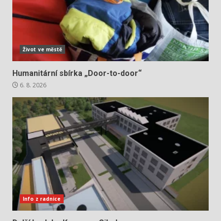
Život ve městě
Humanitární sbírka „Door-to-door“
6. 8. 2026
Info z radnice