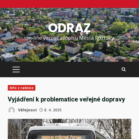
Skip
to
ODRAZ
content
on-line verze časopisu Města Roztoky
PRIMARY
MENU
Info z radnice
Vyjádření k problematice veřejné dopravy
Věřejnost
8. 4. 2025