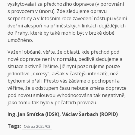
vyskytovala i za předchozího dopravce (v porovnání
s provozem v únoru). Zde sledujeme opravu
serpentiny a v letošním roce zavedení nástupu všemi
dveřmi alespoň na příměstských linkách dojíždějících
do Prahy, které by také mohlo být v brzké době
umožněno.
Vážení občané, věřte, že oblasti, kde přechod pod
nové dopravce není v normálu, bedlivě sledujeme a
situace aktivně řešíme. Již nyní pozorujeme pouze
jednotlivé „excesy“, avšak v častější intenzitě, než
bychom si přáli. Přesto vás žádáme o pochopení a
věříme, že s odstupem času nebude změna dopravce
pod novou smlouvou vyhodnocována tak negativně,
jako tomu tak bylo v počátcích provozu.
Ing. Jan Smítka (IDSK), Václav Šarbach (ROPID)
Tags:
Odraz 2025/03