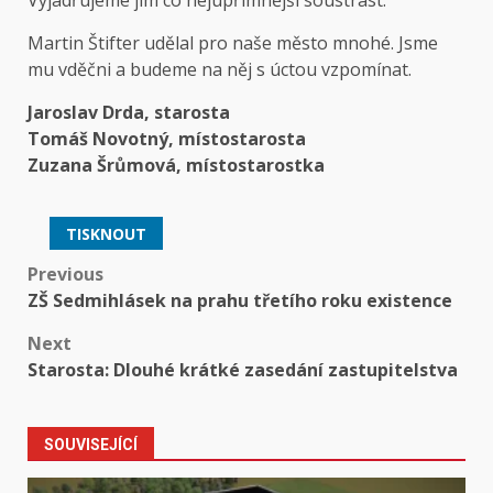
Vyjadřujeme jim co nejupřímnější soustrast.
Martin Štifter udělal pro naše město mnohé. Jsme
mu vděčni a budeme na něj s úctou vzpomínat.
Jaroslav Drda, starosta
Tomáš Novotný, místostarosta
Zuzana Šrůmová, místostarostka
TISKNOUT
Post
Previous
ZŠ Sedmihlásek na prahu třetího roku existence
navigation
Next
Starosta: Dlouhé krátké zasedání zastupitelstva
SOUVISEJÍCÍ