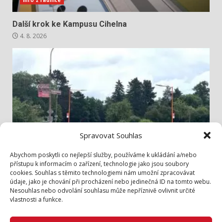
Info z radnice
Další krok ke Kampusu Cihelna
4. 8. 2026
Spravovat Souhlas
Info z radnice
Abychom poskytli co nejlepší služby, používáme k ukládání a/nebo
přístupu k informacím o zařízení, technologie jako jsou soubory
cookies. Souhlas s těmito technologiemi nám umožní zpracovávat
Bezpečněji přes Lidickou
údaje, jako je chování při procházení nebo jedinečná ID na tomto webu.
3. 8. 2026
Nesouhlas nebo odvolání souhlasu může nepříznivě ovlivnit určité
vlastnosti a funkce.
Zásady cookies (EU)