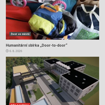
Život ve městě
Humanitární sbírka „Door-to-door“
6. 8. 2026