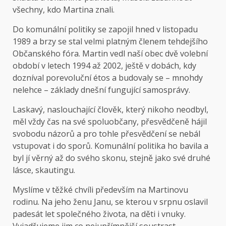
všechny, kdo Martina znali.
Do komunální politiky se zapojil hned v listopadu
1989 a brzy se stal velmi platným členem tehdejšího
Občanského fóra. Martin vedl naší obec dvě volební
období v letech 1994 až 2002, ještě v dobách, kdy
dozníval porevoluční étos a budovaly se – mnohdy
nelehce – základy dnešní fungující samosprávy.
Laskavý, naslouchající člověk, který nikoho neodbyl,
měl vždy čas na své spoluobčany, přesvědčeně hájil
svobodu názorů a pro tohle přesvědčení se nebál
vstupovat i do sporů. Komunální politika ho bavila a
byl jí věrný až do svého skonu, stejně jako své druhé
lásce, skautingu.
Myslíme v těžké chvíli především na Martinovu
rodinu. Na jeho ženu Janu, se kterou v srpnu oslavil
padesát let společného života, na děti i vnuky.