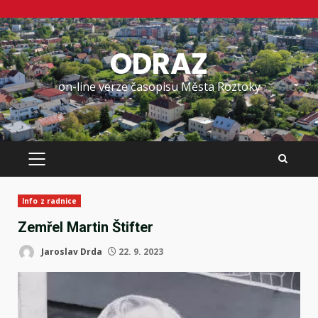
Skip
to
ODRAZ
content
on-line verze časopisu Města Roztoky
PRIMARY
MENU
Info z radnice
Zemřel Martin Štifter
Jaroslav Drda
22. 9. 2023