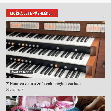
MOŽNÁ JSTE PŘEHLÉDLI...
Život ve městě
Z Husova sboru zní zvuk nových varhan
7. 8. 2026