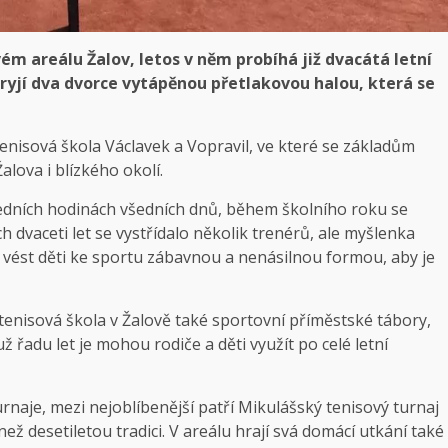
ém areálu Žalov, letos v něm probíhá již dvacátá letní
kryjí dva dvorce vytápěnou přetlakovou halou, která se
nisová škola Václavek a Vopravil, ve které se základům
alova i blízkého okolí.
edních hodinách všedních dnů, během školního roku se
h dvaceti let se vystřídalo několik trenérů, ale myšlenka
a vést děti ke sportu zábavnou a nenásilnou formou, aby je
tenisová škola v Žalově také sportovní příměstské tábory,
už řadu let je mohou rodiče a děti využít po celé letní
rnaje, mezi nejoblíbenější patří Mikulášský tenisový turnaj
než desetiletou tradici. V areálu hrají svá domácí utkání také