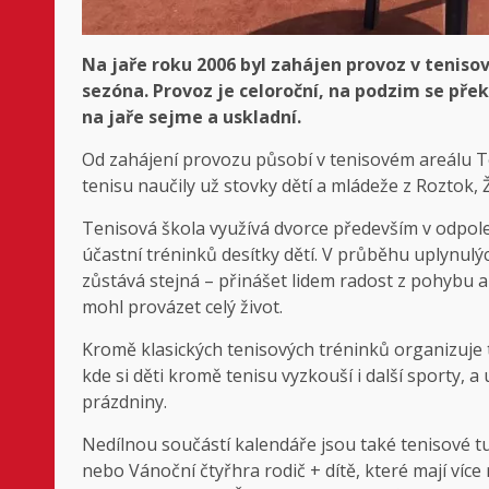
Na jaře roku 2006 byl zahájen provoz v tenisov
sezóna. Provoz je celoroční, na podzim se pře
na jaře sejme a uskladní.
Od zahájení provozu působí v tenisovém areálu Te
tenisu naučily už stovky dětí a mládeže z Roztok, Ž
Tenisová škola využívá dvorce především v odpol
účastní tréninků desítky dětí. V průběhu uplynulýc
zůstává stejná – přinášet lidem radost z pohybu 
mohl provázet celý život.
Kromě klasických tenisových tréninků organizuje 
kde si děti kromě tenisu vyzkouší i další sporty, a 
prázdniny.
Nedílnou součástí kalendáře jsou také tenisové tu
nebo Vánoční čtyřhra rodič + dítě, které mají více 