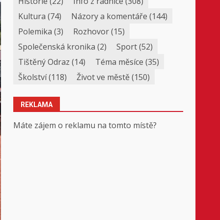
Historie
(22)
Info z radnice
(308)
Kultura
(74)
Názory a komentáře
(144)
Polemika
(3)
Rozhovor
(15)
Společenská kronika
(2)
Sport
(52)
Tištěný Odraz
(14)
Téma měsíce
(35)
Školství
(118)
Život ve městě
(150)
REKLAMA
Máte zájem o reklamu na tomto místě?