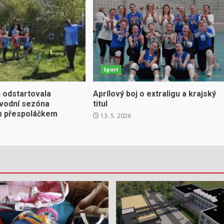
Sport
 odstartovala
Aprílový boj o extraligu a krajský
ávodní sezóna
titul
m přespoláčkem
13. 5. 2026