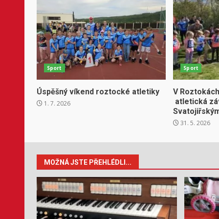
Sport
Sport
Úspěšný víkend roztocké atletiky
V Roztokách
atletická z
1. 7. 2026
Svatojiřský
31. 5. 2026
MOŽNÁ JSTE PŘEHLÉDLI...