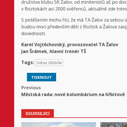
družstva klubu SK Žalov, od minitenistů až po dos
v Roztokách asi 2000 svěřenců, aktuálně zde trénu
S potěšením mohu říci, že má TA Žalov za sebou ús
budou moci především děti z Roztok a Žalova zas
dovednosti.
Karel Vojtěchovský, provozovatel TA Žalov
Jan Šrámek, hlavní trenér TŠ
Tags:
Odraz 2026/04
TISKNOUT
Post
Previous
Městská rada: nové kolumbárium na hřbitově
navigation
SOUVISEJÍCÍ