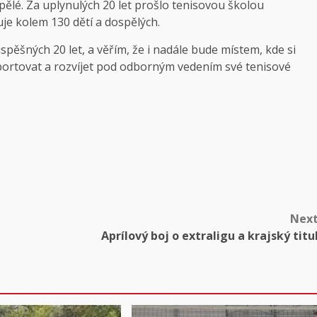
pělé. Za uplynulých 20 let prošlo tenisovou školou
je kolem 130 dětí a dospělých.
pěšných 20 let, a věřím, že i nadále bude místem, kde si
portovat a rozvíjet pod odborným vedením své tenisové
Nex
Aprílový boj o extraligu a krajský titu