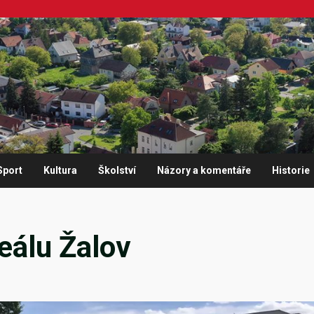
Sport
Kultura
Školství
Názory a komentáře
Historie
reálu Žalov