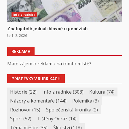
Info z radnice
Zastupitelé jednali hlavně o penězích
1. 8. 2026
REKLAMA
Máte zájem o reklamu na tomto místě?
PŘÍSPĚVKY V RUBRIKÁCH
Historie
(22)
Info z radnice
(308)
Kultura
(74)
Názory a komentáře
(144)
Polemika
(3)
Rozhovor
(15)
Společenská kronika
(2)
Sport
(52)
Tištěný Odraz
(14)
Téma měsíce
(35)
Školství
(118)