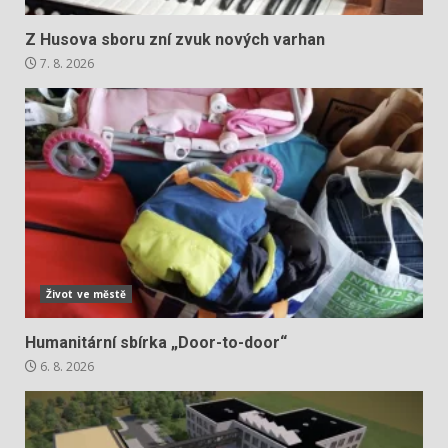
Z Husova sboru zní zvuk nových varhan
7. 8. 2026
Život ve městě
Humanitární sbírka „Door-to-door“
6. 8. 2026