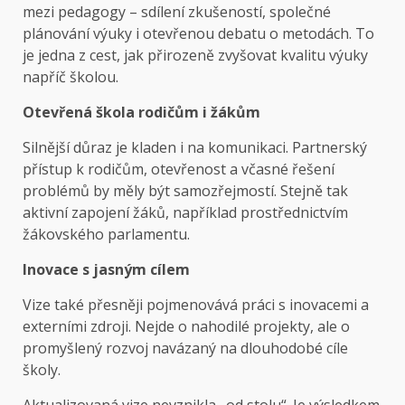
mezi pedagogy – sdílení zkušeností, společné
plánování výuky i otevřenou debatu o metodách. To
je jedna z cest, jak přirozeně zvyšovat kvalitu výuky
napříč školou.
Otevřená škola rodičům i žákům
Silnější důraz je kladen i na komunikaci. Partnerský
přístup k rodičům, otevřenost a včasné řešení
problémů by měly být samozřejmostí. Stejně tak
aktivní zapojení žáků, například prostřednictvím
žákovského parlamentu.
Inovace s jasným cílem
Vize také přesněji pojmenovává práci s inovacemi a
externími zdroji. Nejde o nahodilé projekty, ale o
promyšlený rozvoj navázaný na dlouhodobé cíle
školy.
Aktualizovaná vize nevznikla „od stolu“. Je výsledkem