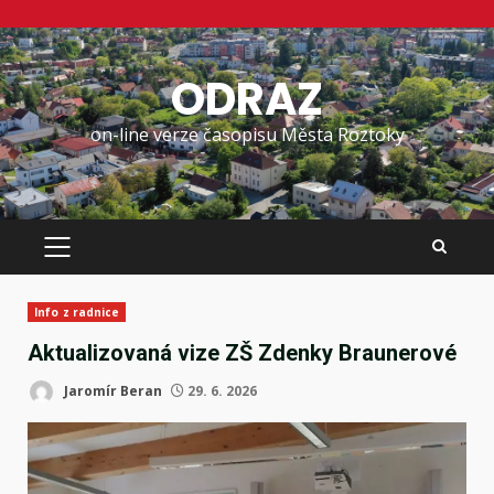
Skip
to
ODRAZ
content
on-line verze časopisu Města Roztoky
PRIMARY
MENU
Info z radnice
Aktualizovaná vize ZŠ Zdenky Braunerové
Jaromír Beran
29. 6. 2026