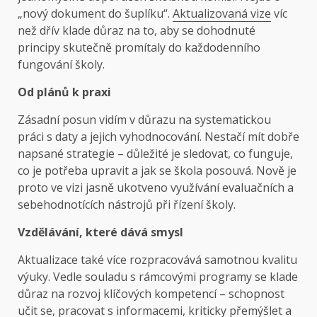
„nový dokument do šuplíku“.
Aktualizovaná vize
víc
než dřív klade důraz na to, aby se dohodnuté
principy skutečně promítaly do každodenního
fungování školy.
Od plánů k praxi
Zásadní posun vidím v důrazu na systematickou
práci s daty a jejich vyhodnocování. Nestačí mít dobře
napsané strategie – důležité je sledovat, co funguje,
co je potřeba upravit a jak se škola posouvá. Nově je
proto ve vizi jasně ukotveno využívání evaluačních a
sebehodnotících nástrojů při řízení školy.
Vzdělávání, které dává smysl
Aktualizace také více rozpracovává samotnou kvalitu
výuky. Vedle souladu s rámcovými programy se klade
důraz na rozvoj klíčových kompetencí – schopnost
učit se, pracovat s informacemi, kriticky přemýšlet a