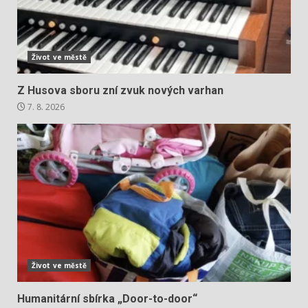
Život ve městě
Z Husova sboru zní zvuk nových varhan
7. 8. 2026
Život ve městě
Humanitární sbírka „Door-to-door“