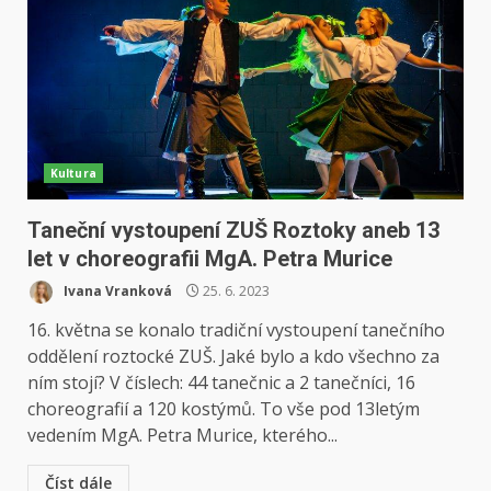
Kultura
Taneční vystoupení ZUŠ Roztoky aneb 13
let v choreografii MgA. Petra Murice
Ivana Vranková
25. 6. 2023
16. května se konalo tradiční vystoupení tanečního
oddělení roztocké ZUŠ. Jaké bylo a kdo všechno za
ním stojí? V číslech: 44 tanečnic a 2 tanečníci, 16
choreografií a 120 kostýmů. To vše pod 13letým
vedením MgA. Petra Murice, kterého...
Číst dále