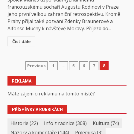
francouzskému sochaři Augustu Rodinovi v Praze
jeho první velkou zahraniční retrospektivu. Kromě
Prahy přijal také pozvání Zdenky Braunerové a
Alfonse Muchy k návštěvě Moravy. Příjezd do...
Číst dále
Stránkování
Previous
1
…
5
6
7
8
příspěvků
REKLAMA
Máte zájem o reklamu na tomto místě?
PŘÍSPĚVKY V RUBRIKÁCH
Historie
(22)
Info z radnice
(308)
Kultura
(74)
Názory a komentáře
(144)
Polemika
(3)