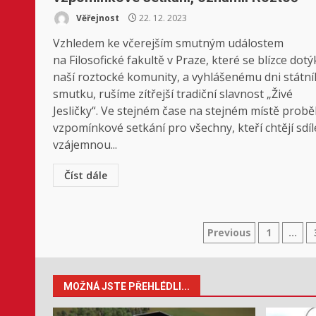
Věřejnost
22. 12. 2023
Vzhledem ke včerejším smutným událostem
na Filosofické fakultě v Praze, které se blízce dotý
naší roztocké komunity, a vyhlášenému dni státn
smutku, rušíme zítřejší tradiční slavnost „Živé
Jesličky“. Ve stejném čase na stejném místě prob
vzpomínkové setkání pro všechny, kteří chtějí sdíl
vzájemnou...
Číst dále
Stránkován
Previous
1
…
příspěvků
MOŽNÁ JSTE PŘEHLÉDLI...