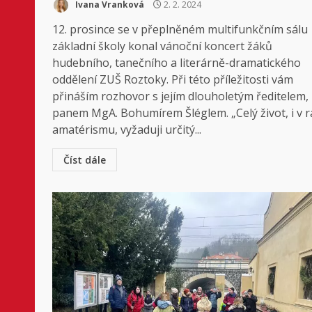
Ivana Vranková
2. 2. 2024
12. prosince se v přeplněném multifunkčním sálu
základní školy konal vánoční koncert žáků
hudebního, tanečního a literárně-dramatického
oddělení ZUŠ Roztoky. Při této příležitosti vám
přináším rozhovor s jejím dlouholetým ředitelem,
panem MgA. Bohumírem Šléglem. „Celý život, i v r
amatérismu, vyžaduji určitý...
Číst dále