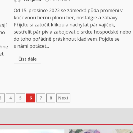
Od 15. prosince 2023 se zámecká půda promění v
kočovnou hernu plnou her, nostalgie a zábavy.
Přijďte si zatočit klikou a nachytat pár vajíček,
kají
sestřelit pár piv a zabojovat o srdce hospodské nebo
ího
do toho pořádně prásknout kladivem. Pojďte se
s námi potácet...
ěhne
et
Číst dále
í
3
4
5
6
7
8
Next