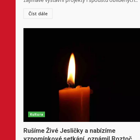
zajímavé výstavní projekty i spoustu oblíbených...
Číst dále
Kultura
Rušíme Živé Jesličky a nabízíme
vzpomínkové setkání, oznámil Roztoč