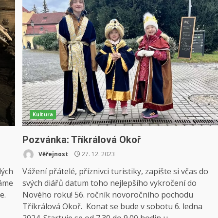
Kultura
Pozvánka: Tříkrálová Okoř
Věřejnost
27. 12. 2023
lých
Vážení přátelé, příznivci turistiky, zapište si včas do
náme
svých diářů datum toho nejlepšího vykročení do
e.
Nového roku! 56. ročník novoročního pochodu
Tříkrálová Okoř. Konat se bude v sobotu 6. ledna