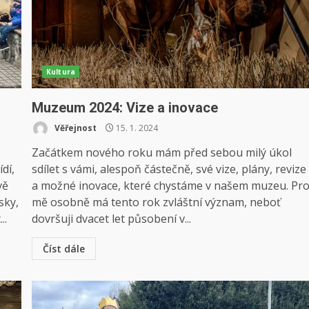
Kultura
Muzeum 2024: Vize a inovace
Věřejnost
15. 1. 2024
Začátkem nového roku mám před sebou milý úkol
dí,
sdílet s vámi, alespoň částečně, své vize, plány, revize
vě
a možné inovace, které chystáme v našem muzeu. Pr
sky,
mě osobně má tento rok zvláštní význam, neboť
..
dovršuji dvacet let působení v...
Číst dále