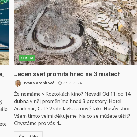
Kultura
a,
Jeden svět promítá hned na 3 místech
Ivana Vranková
27. 2. 2024
Že nemáme v Roztokách kino? Nevadí! Od 11. do 14.
dubna v něj proměníme hned 3 prostory: Hotel
rý
Academic, Café Vratislavka a nově také Husův sbor.
málo
Všem tímto velmi děkujeme. Na co se můžete těšit?
Chystáme pro vás 4...
ete
Číst dále