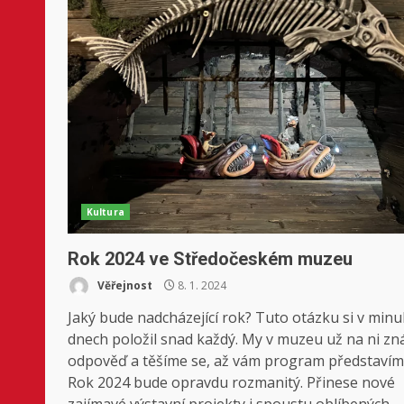
Kultura
Rok 2024 ve Středočeském muzeu
Věřejnost
8. 1. 2024
Jaký bude nadcházející rok? Tuto otázku si v minu
dnech položil snad každý. My v muzeu už na ni z
odpověď a těšíme se, až vám program představím
Rok 2024 bude opravdu rozmanitý. Přinese nové