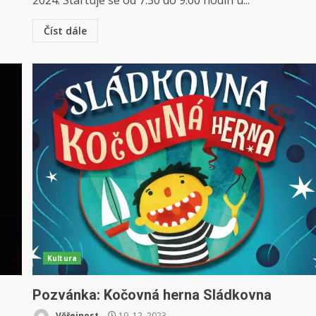
2024. Startuje se od 7.30 do 9.00 hodin u...
Číst dále
Kultura
Pozvánka: Kočovná herna Sládkovna
Věřejnost
19. 12. 2023