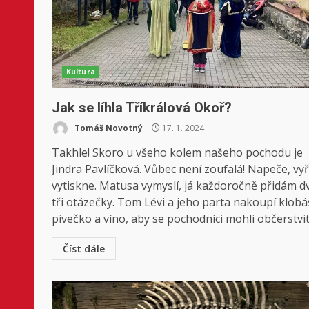
Kultura
Jak se líhla Tříkrálová Okoř?
Tomáš Novotný
17. 1. 2024
Takhle! Skoro u všeho kolem našeho pochodu je
Jindra Pavlíčková. Vůbec není zoufalá! Napeče, vyří
vytiskne. Matusa vymyslí, já každoročně přidám d
tři otázečky. Tom Lévi a jeho parta nakoupí klobá
pivečko a víno, aby se pochodníci mohli občerstvit.
Číst dále