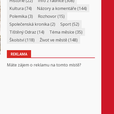
Historie
(22)
Info z radnice
(308)
Kultura
(74)
Názory a komentáře
(144)
Polemika
(3)
Rozhovor
(15)
Společenská kronika
(2)
Sport
(52)
Tištěný Odraz
(14)
Téma měsíce
(35)
Školství
(118)
Život ve městě
(148)
REKLAMA
Máte zájem o reklamu na tomto místě?