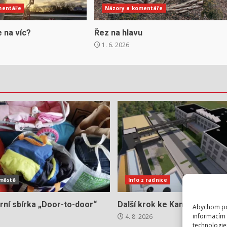
mentáře
Názory a komentáře
 na víc?
Řez na hlavu
1. 6. 2026
 městě
Info z radnice
rní sbírka „Door-to-door“
Další krok ke Kampusu Cihel
Abychom pos
informacím 
4. 8. 2026
technologie