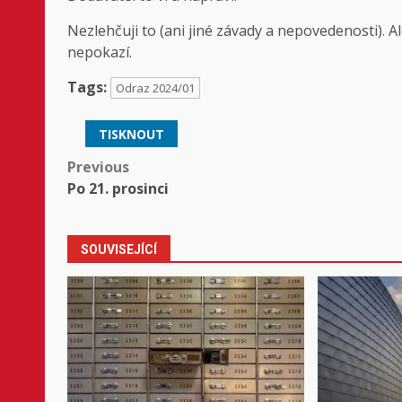
Nezlehčuji to (ani jiné závady a nepovedenosti). Ale
nepokazí.
Tags:
Odraz 2024/01
TISKNOUT
Post
Previous
Po 21. prosinci
navigation
SOUVISEJÍCÍ