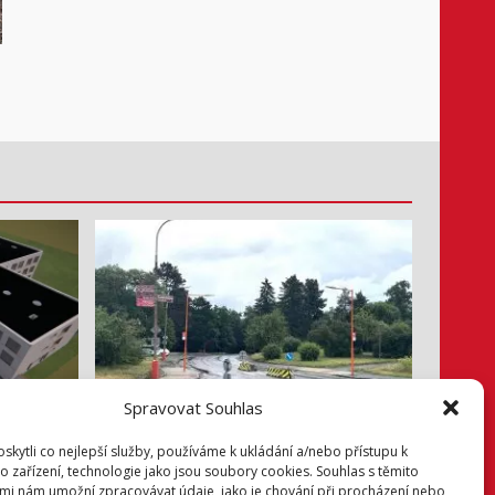
Info z radnice
Spravovat Souhlas
na
Bezpečněji přes Lidickou
kytli co nejlepší služby, používáme k ukládání a/nebo přístupu k
o zařízení, technologie jako jsou soubory cookies. Souhlas s těmito
3. 8. 2026
mi nám umožní zpracovávat údaje, jako je chování při procházení nebo