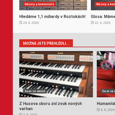
Názory a komentáře
Názory a ko
Hledáme 1,1 miliardy v Roztokách!
Glosa: Máme
24. 6. 2026
22. 6. 2026
MOŽNÁ JSTE PŘEHLÉDLI...
Život ve městě
Život ve
Z Husova sboru zní zvuk nových
Humanitá
varhan
6. 8. 2026
7. 8. 2026