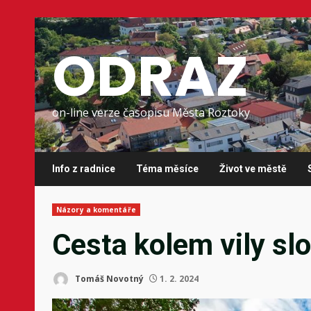
Skip
to
ODRAZ
content
on-line verze časopisu Města Roztoky
Info z radnice
Téma měsíce
Život ve městě
Názory a komentáře
Cesta kolem vily slo
Tomáš Novotný
1. 2. 2024