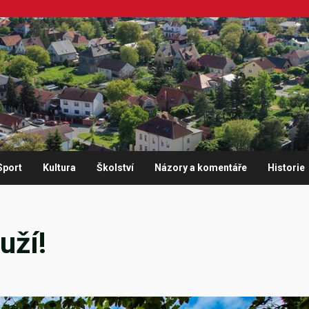
Sport
Kultura
Školství
Názory a komentáře
Historie
uží!