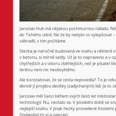
Jaroslav Huk má nějakou pochmurnou náladu. Něj
do Tichého údolí. Ne že by nebylo co vylepšovat 
zábradlí, s tím počítáme.
Stezka je náročně budovaná ve svahu a některé s
v betonu, si mírně sedly. Už je to napraveno a v o
chytřejších a v oboru zběhlejších, než je pisate
terénu není nic neobvyklého.
Ale konstatovat, že se cesta nepovedla? To je odv
denně jí projdou desítky (zadýchaných) lidí. Je to 
Jaroslav měl šanci během svých šesti let místostar
technologií. Nu, nestalo se. V poslední době se sn
nejlepší snahu. V jinak hezky provedené Kostelní p
Dodavatel to ví a napraví.