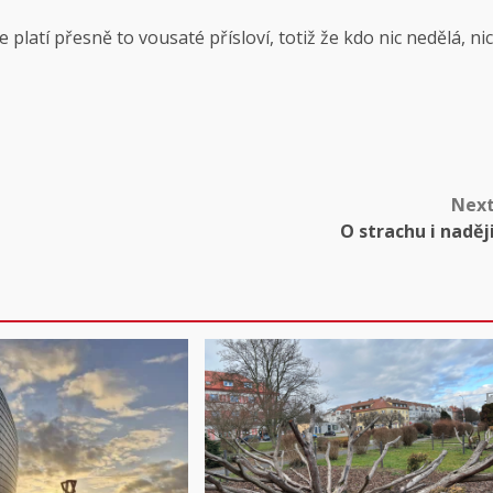
 platí přesně to vousaté přísloví, totiž že kdo nic nedělá, nic
Nex
O strachu i naděj