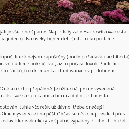
ak je všechno špatně. Naposledy zase Haurowitzova cesta
– na jeden či dva úseky během letošního roku přidáme
tupně, které nejsou zapuštěny (podle požadavku architekta
pravě budeme pokračovat, až to počasí dovolí. Podle lidí
l těchto řádků, to u komunikací budovaných v podobném
ážné a trochu přepálené. Je užitečná, pěkně vyvedená,
zkrátka svižná spojka mezi horní a dolní částí města.
ostování tuhle věc řešit už dávno, třeba onačejší
ažíme myslet více i na pěší. Občas se něco nepovede, i přes
ostavili kousek uličky ze špatně vypálených cihel, bohužel.