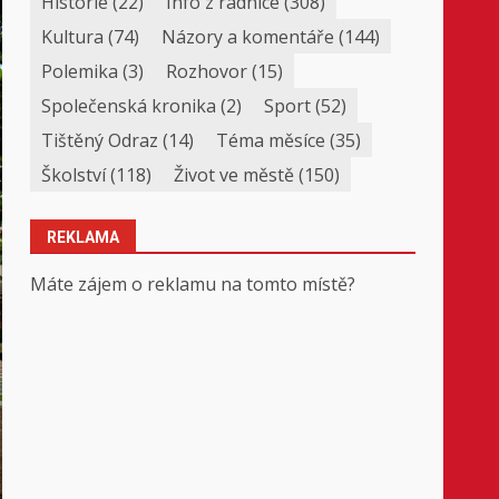
Historie
(22)
Info z radnice
(308)
Kultura
(74)
Názory a komentáře
(144)
Polemika
(3)
Rozhovor
(15)
Společenská kronika
(2)
Sport
(52)
Tištěný Odraz
(14)
Téma měsíce
(35)
Školství
(118)
Život ve městě
(150)
REKLAMA
Máte zájem o reklamu na tomto místě?