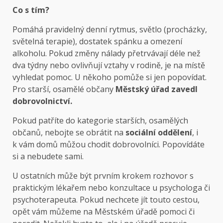
Co s tím?
Pomáhá pravidelný denní rytmus, světlo (procházky,
světelná terapie), dostatek spánku a omezení
alkoholu. Pokud změny nálady přetrvávají déle než
dva týdny nebo ovlivňují vztahy v rodině, je na místě
vyhledat pomoc. U někoho pomůže si jen popovídat.
Pro starší, osamělé občany
Městský úřad zavedl
dobrovolnictví.
Pokud patříte do kategorie starších, osamělých
občanů, nebojte se obrátit na
sociální oddělení
, i
k vám domů můžou chodit dobrovolníci. Popovídáte
si a nebudete sami.
U ostatních může být prvním krokem rozhovor s
praktickým lékařem nebo konzultace u psychologa či
psychoterapeuta. Pokud nechcete jít touto cestou,
opět vám můžeme na Městském úřadě pomoci či