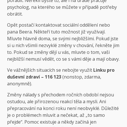
poradit. Neřekli byste to, ale i na úřadě pracuje
psycholog, na kterého se můžete v případě potřeby
obrátit.
Opět postačí kontaktovat sociální oddělení nebo
pana Beera. Někteří tuto možnost již využívají.
Mluvte hlavně doma, se svými nejbližšími. Pokud jste
si u nich všimli nezvyklé změny v chování, řekněte jim
to. Pokud se změny dějí u vás, mluvte o tom, vaši
nejbližší nemusí vědět, co se s vámi děje a mají obavy.
Ve vážnějších situacích se nebojte využít
Linku pro
duševní zdraví – 116 123
(nonstop, zdarma,
anonymně).
Změny nálady s přechodem ročních období nejsou
ostudou, ale přirozenou reakcí těla a mysli. Ani
přepracování na konci roku není neobvyklé. Důležité
je o problémech mluvit a nečekat, až „to samo
přejde“. Pomoc existuje a někdy začíná jen