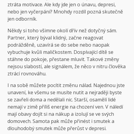
ztráta motivace. Ale kdy jde jen o únavu, depresi,
nebo jen vyčerpání? Mnohdy rozdíl pozná skutečně
jen odborník.
Někdy si toho všimne okolí dřív než dotyčný sám.
Partner, který býval klidný, začne reagovat
podrážděně, uzavírá se do sebe nebo naopak
vybuchuje kvůli maličkostem. Dospívající dítě se
stáhne do pokoje, přestane mluvit. Takové změny
nejsou slabostí, ale signálem, že něco v nitru člověka
ztrácí rovnováhu.
I na sobě můžete pocítit změnu nálad. Najednou jste
unavení, ke všemu se musíte nutit a nejraději byste
se zavřeli doma a nedělali nic. Starší, osamělí lidé
nemají v zimě příliš energie na chození ven. V náledí
mají obavy dojít si na nákup a izolují se ve svých
domovech. Samota pak může přinést i smutek a
dlouhodobý smutek může přerůst v depresi.