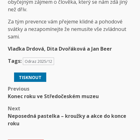
obyčejným zájmem o člověka, který se nám zdá jiný
než dřív.
Za tým prevence vám přejeme klidné a pohodové
svátky a nezapomínejte že nemusíte vše zvládnout
sami.
Vlaďka Drdová, Dita Dvořáková a Jan Beer
Tags:
Odraz 2025/12
TISKNOUT
Post
Previous
Konec roku ve Středočeském muzeu
navigation
Next
Neposedná pastelka – kroužky a akce do konce
roku