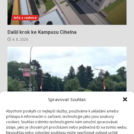
Info z radnice
Další krok ke Kampusu Cihelna
4. 8. 2026
Spravovat Souhlas
Info z radnice
Abychom poskytli co nejlepší služby, používáme k ukládání a/nebo
přístupu k informacím o zařízení, technologie jako jsou soubory
cookies. Souhlas s těmito technologiemi nám umožní zpracovávat
Bezpečněji přes Lidickou
údaje, jako je chování při procházení nebo jedinečná ID na tomto webu.
3. 8. 2026
Nesouhlas nebo odvolání souhlasu může nepříznivě ovlivnit určité