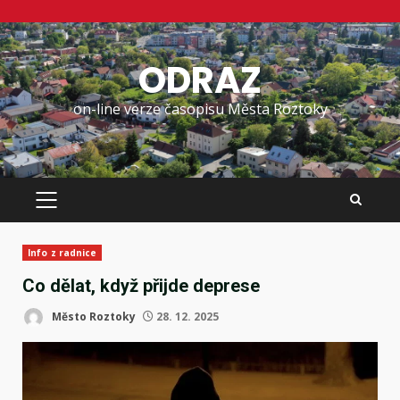
Skip
to
ODRAZ
content
on-line verze časopisu Města Roztoky
PRIMARY
MENU
Info z radnice
Co dělat, když přijde deprese
Město Roztoky
28. 12. 2025