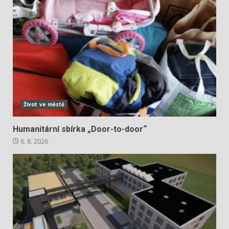
Život ve městě
Humanitární sbírka „Door-to-door“
6. 8. 2026