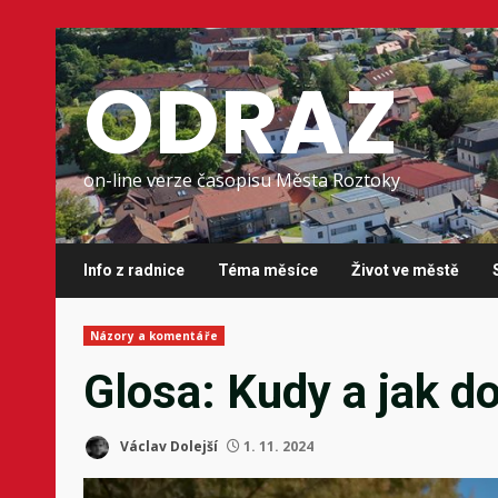
Skip
to
ODRAZ
content
on-line verze časopisu Města Roztoky
Info z radnice
Téma měsíce
Život ve městě
Názory a komentáře
Glosa: Kudy a jak d
Václav Dolejší
1. 11. 2024