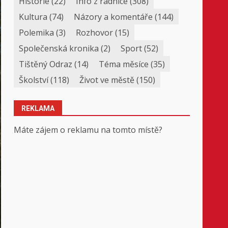
Historie
(22)
Info z radnice
(308)
Kultura
(74)
Názory a komentáře
(144)
Polemika
(3)
Rozhovor
(15)
Společenská kronika
(2)
Sport
(52)
Tištěný Odraz
(14)
Téma měsíce
(35)
Školství
(118)
Život ve městě
(150)
REKLAMA
Máte zájem o reklamu na tomto místě?