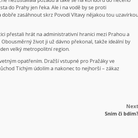
sta do Prahy jen řeka. Ale i na vodě by se proti
 dobře zasáhnout skrz Povodí Vltavy nějakou tou uzavírko
tici přestali hrát na administrativní hranici mezi Prahou a
 Obousměrný život ji už dávno překonal, takže ideální by
eden velký metropolitní region.
dvetným opatřením. Dražší vstupné pro Pražáky ve
ůchod Tichým údolím a nakonec to nejhorší – zákaz
Nex
Sním či bdím