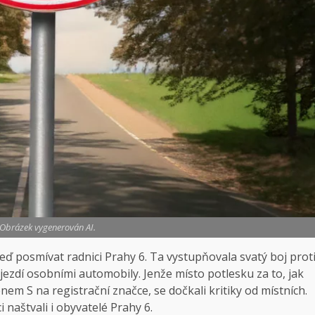
 Obrázek vygenerován AI.
ď posmívat radnici Prahy 6. Ta vystupňovala svatý boj prot
jezdí osobními automobily. Jenže místo potlesku za to, jak
em S na registrační značce, se dočkali kritiky od místních.
naštvali i obyvatelé Prahy 6.