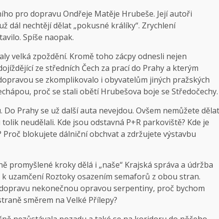
dního pro dopravu Ondřeje Matěje Hrubeše. Její autoři
ž dál nechtějí dělat „pokusné králíky“. Zrychlení
avilo. Spíše naopak.
raly velká zpoždění. Kromě toho zácpy odnesli nejen
dojíždějící ze středních Čech za prací do Prahy a kterým
dopravou se zkomplikovalo i obyvatelům jiných pražských
echápou, proč se stali obětí Hrubešova boje se Středočechy.
u. Do Prahy se už další auta nevejdou. Ovšem nemůžete děla
u tolik neudělali. Kde jsou odstavná P+R parkoviště? Kde je
 Proč blokujete dálniční obchvat a zdržujete výstavbu
ně promyšlené kroky dělá i „naše“ Krajská správa a údržba
ět k uzamčení Roztoky osazením semaforů z obou stran.
me dopravu nekonečnou opravou serpentiny, proč bychom
 straně směrem na Velké Přílepy?
ečně nezůstávala pozadu a také se na koridoru do něčeho