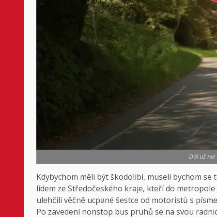
Dál už ne!
Kdybychom měli být škodolibí, museli bychom se te
lidem ze Středočeského kraje, kteří do metropole 
ulehčili věčně ucpané šestce od motoristů s písmen
Po zavedení nonstop bus pruhů se na svou radnici 