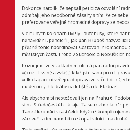
Dokonce natolik, že sepsali petici za odvolání ra
odmítají jeho neodborné zásahy s tím, že ze sebe u
preferované veřejné hromadné dopravy se nedost
V dlouhých kolonách uvízly i autobusy, které nab
nenávidění „pendleři“, jak pan Hrubeš nazývá lidi 
přesně tohle naordinoval. Cestování hromadnou 
městských částí. Třeba v Suchdole a Nebušicích n
Přiznejme, že v základním cíli má pan radní pravd
věci izolovaně a zvlášť, když jste sami pro doprav
velkokapacitní veřejná doprava ze středních Čech?
moderní rychlodráhy na letiště a do Kladna?
Ale abychom si nestěžovali jen na Prahu 6. Podob
silnic Středočeského kraje. Ta se rozhodla přisp
Tamní koumáci si asi řekli: Když už komplikuje
zároveň s tím nemohli rozkopat silnici i na druhé
To je možná výzva pro Správu železnic, aby zbyt