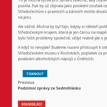
pustila. Pak by už zbývala jako poslední zoufalá ce
Středočechům v pramicích a kánoích mohlo docela
na jezu.
Ale vážně. Možná by byl fajn, kdyby si někteří poli
Středočeským krajem, která je jen čárou na mapě.
bylo řešit problémy společně, vždyť reálně jde o j
A když to nevyjde? Budeme nuceni přistoupit k o
Středočeském muzeu v Roztokách, poplatek za pr
podávání alkoholických nápojů v Úněticích.
TISKNOUT
Post
Previous
Podzimní zprávy ze Sedmihlásku
navigation
SOUVISEJÍCÍ