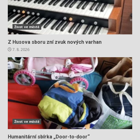
Život ve městě
Z Husova sboru zní zvuk nových varhan
7. 8. 2026
Život ve městě
Humanitární sbírka „Door-to-door“