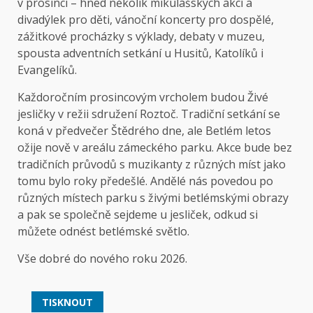
v prosinci – hned několik mikulášských akcí a
divadýlek pro děti, vánoční koncerty pro dospělé,
zážitkové procházky s výklady, debaty v muzeu,
spousta adventních setkání u Husitů, Katolíků i
Evangelíků.
Každoročním prosincovým vrcholem budou Živé
jesličky v režii sdružení Roztoč. Tradiční setkání se
koná v předvečer Štědrého dne, ale Betlém letos
ožije nově v areálu zámeckého parku. Akce bude bez
tradičních průvodů s muzikanty z různých míst jako
tomu bylo roky předešlé. Andělé nás povedou po
různých místech parku s živými betlémskými obrazy
a pak se společně sejdeme u jesliček, odkud si
můžete odnést betlémské světlo.
Vše dobré do nového roku 2026.
TISKNOUT