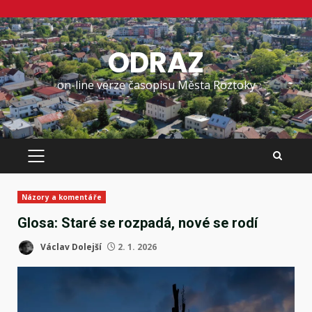
Skip
to
ODRAZ
content
on-line verze časopisu Města Roztoky
PRIMARY
MENU
Názory a komentáře
Glosa: Staré se rozpadá, nové se rodí
Václav Dolejší
2. 1. 2026