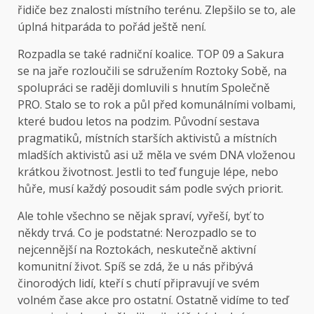
řidiče bez znalosti místního terénu. Zlepšilo se to, ale
úplná hitparáda to pořád ještě není.
Rozpadla se také radniční koalice. TOP 09 a Sakura
se na jaře rozloučili se sdružením Roztoky Sobě, na
spolupráci se raději domluvili s hnutím Společně
PRO. Stalo se to rok a půl před komunálními volbami,
které budou letos na podzim. Původní sestava
pragmatiků, místních starších aktivistů a místních
mladších aktivistů asi už měla ve svém DNA vloženou
krátkou životnost. Jestli to teď funguje lépe, nebo
hůře, musí každý posoudit sám podle svých priorit.
Ale tohle všechno se nějak spraví, vyřeší, byť to
někdy trvá. Co je podstatné: Nerozpadlo se to
nejcennější na Roztokách, neskutečně aktivní
komunitní život. Spíš se zdá, že u nás přibývá
činorodých lidí, kteří s chutí připravují ve svém
volném čase akce pro ostatní. Ostatně vidíme to teď