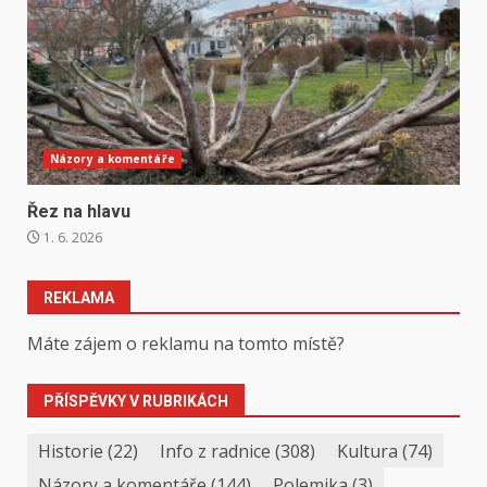
Názory a komentáře
Řez na hlavu
1. 6. 2026
REKLAMA
Máte zájem o reklamu na tomto místě?
PŘÍSPĚVKY V RUBRIKÁCH
Historie
(22)
Info z radnice
(308)
Kultura
(74)
Názory a komentáře
(144)
Polemika
(3)