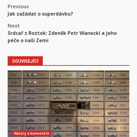
Post
Previous
Jak zažádat o superdávku?
navigation
Next
Srdcař z Roztok: Zdeněk Petr Wanecki a jeho
péče o naši Zemi
SOUVISEJÍCÍ
Názory a komentáře