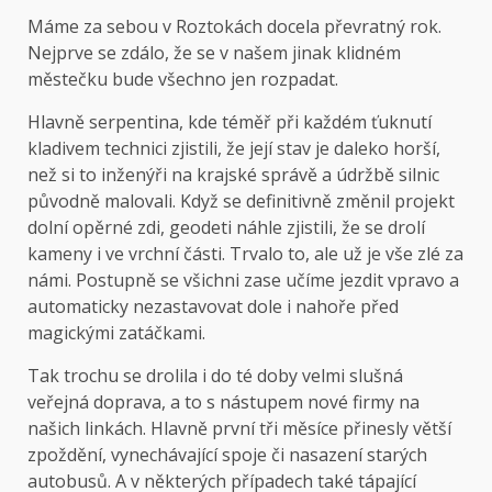
Máme za sebou v Roztokách docela převratný rok.
Nejprve se zdálo, že se v našem jinak klidném
městečku bude všechno jen rozpadat.
Hlavně serpentina, kde téměř při každém ťuknutí
kladivem technici zjistili, že její stav je daleko horší,
než si to inženýři na krajské správě a údržbě silnic
původně malovali. Když se definitivně změnil projekt
dolní opěrné zdi, geodeti náhle zjistili, že se drolí
kameny i ve vrchní části. Trvalo to, ale už je vše zlé za
námi. Postupně se všichni zase učíme jezdit vpravo a
automaticky nezastavovat dole i nahoře před
magickými zatáčkami.
Tak trochu se drolila i do té doby velmi slušná
veřejná doprava, a to s nástupem nové firmy na
našich linkách. Hlavně první tři měsíce přinesly větší
zpoždění, vynechávající spoje či nasazení starých
autobusů. A v některých případech také tápající