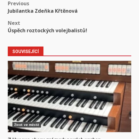
Post
Previous
Jubilantka Zdeňka Křtěnová
navigation
Next
Úspěch roztockých volejbalistů!
SOUVISEJÍCÍ
Život ve městě