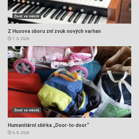
Život ve městě
Z Husova sboru zní zvuk nových varhan
7. 8. 2026
Život ve městě
Humanitární sbírka „Door-to-door“
6. 8. 2026