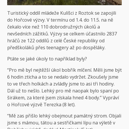
Turistický oddíl mládeže Kulíšci z Roztok se zapojili
do Hořcové výzvy. V termínu od 1.4. do 11.5. na ně
čekalo více než 110 dobrodružných úkolů a
nevšedních zážitků. Výzvy se celkem účastnilo 2837
hráčů ze 122 oddílů z celé České republiky od
předškoláků přes teenagery až po dospěláky.
Ptáte se jaké úkoly to například byly?
“Pro mě byl nejtěžší úkol bobřík mlčení. Měli jsme být
6 hodin zticha a to se nedalo vydržet. Zkoušely jsme
to ve třech holkách a zvládly jsme to asi tři hodiny.
Dál už to nešlo. Lehký pro mě naopak bylo spaní po
širákem, za které jsem získala hned 4 body.” Vypráví
o Hořcové výzvě Terezka (8 let).
“Mě zas přišlo lehký obejmout památný strom. Objali
jsme s mámou, tátou a sestřičkami lípu na výletě v