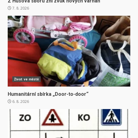
Z Husova sboru zní zvuk nových varhan
7. 8. 2026
Život ve městě
Humanitární sbírka „Door-to-door“
6. 8. 2026