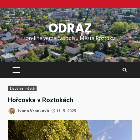
Skip
to
ODRAZ
content
on-line verze časopisu Města Roztoky
PRIMARY
MENU
Život ve městě
Hořcovka v Roztokách
Ivana Vranková
11. 5. 2025