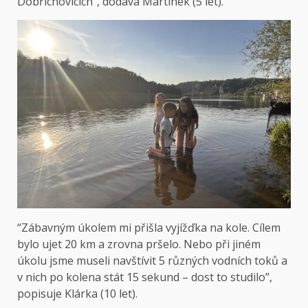
Dobřichovicích”, dodává Martínek (5 let).
“Zábavným úkolem mi přišla vyjížďka na kole. Cílem
bylo ujet 20 km a zrovna pršelo. Nebo při jiném
úkolu jsme museli navštívit 5 různých vodních toků a
v nich po kolena stát 15 sekund – dost to studilo”,
popisuje Klárka (10 let).