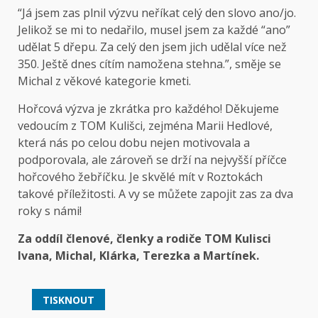
“Já jsem zas plnil výzvu neříkat celý den slovo ano/jo.
Jelikož se mi to nedařilo, musel jsem za každé “ano”
udělat 5 dřepu. Za celý den jsem jich udělal více než
350. Ještě dnes cítím namožena stehna.”, směje se
Michal z věkové kategorie kmeti.
Hořcová výzva je zkrátka pro každého! Děkujeme
vedoucím z TOM Kulišci, zejména Marii Hedlové,
která nás po celou dobu nejen motivovala a
podporovala, ale zároveň se drží na nejvyšší příčce
hořcového žebříčku. Je skvělé mít v Roztokách
takové příležitosti. A vy se můžete zapojit zas za dva
roky s námi!
Za oddíl členové, členky a rodiče TOM Kulisci
Ivana, Michal, Klárka, Terezka a Martínek.
TISKNOUT