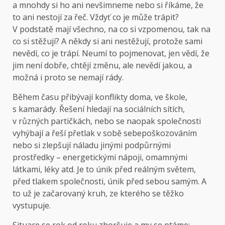
a mnohdy si ho ani nevšimneme nebo si říkáme, že
to ani nestojí za řeč. Vždyť co je může trápit?
V podstatě mají všechno, na co si vzpomenou, tak na
co si stěžují? A někdy si ani nestěžují, protože sami
nevědí, co je trápí. Neumí to pojmenovat, jen vědí, že
jim není dobře, chtějí změnu, ale nevědí jakou, a
možná i proto se nemají rády.
Během času přibývají konflikty doma, ve škole,
s kamarády. Řešení hledají na sociálních sítích,
v různých partičkách, nebo se naopak společnosti
vyhýbají a řeší přetlak v sobě sebepoškozováním
nebo si zlepšují náladu jinými podpůrnými
prostředky – energetickými nápoji, omamnými
látkami, léky atd. Je to únik před reálným světem,
před tlakem společnosti, únik před sebou samým. A
to už je začarovaný kruh, ze kterého se těžko
vystupuje.