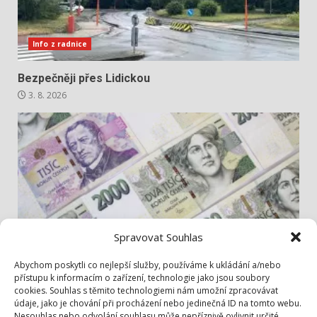
Info z radnice
Bezpečněji přes Lidickou
3. 8. 2026
Spravovat Souhlas
Info z radnice
Abychom poskytli co nejlepší služby, používáme k ukládání a/nebo
přístupu k informacím o zařízení, technologie jako jsou soubory
cookies. Souhlas s těmito technologiemi nám umožní zpracovávat
Zastupitelé jednali hlavně o penězích
údaje, jako je chování při procházení nebo jedinečná ID na tomto webu.
1. 8. 2026
Nesouhlas nebo odvolání souhlasu může nepříznivě ovlivnit určité