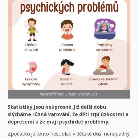
Ilustrační foto: Equita Therapy, z.s.
Statistiky jsou neúprosné. Již delší dobu
slýcháme různá varování, že děti trpí úzkostmi a
depresemi a že mají psychické problémy.
Zpočátku je tento nesoulad v dětské duši nenápadný