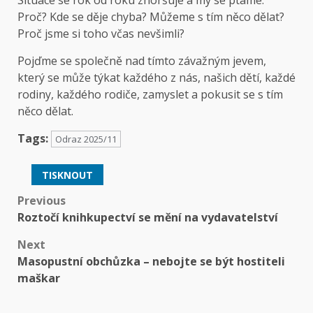
Situace se rok od roku zhoršuje a my se ptáme:
Proč? Kde se děje chyba? Můžeme s tím něco dělat?
Proč jsme si toho včas nevšimli?
Pojďme se společně nad tímto závažným jevem,
který se může týkat každého z nás, našich dětí, každé
rodiny, každého rodiče, zamyslet a pokusit se s tím
něco dělat.
Tags:
Odraz 2025/11
TISKNOUT
Post
Previous
Roztočí knihkupectví se mění na vydavatelství
navigation
Next
Masopustní obchůzka – nebojte se být hostiteli
maškar