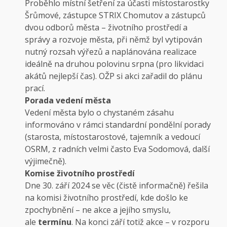
Proběhlo místní šetření za účasti místostarostky
Šrůmové, zástupce STRIX Chomutov a zástupců
dvou odborů města – životního prostředí a
správy a rozvoje města, při němž byl vytipován
nutný rozsah výřezů a naplánována realizace
ideálně na druhou polovinu srpna (pro likvidaci
akátů nejlepší čas). OŽP si akci zařadil do plánu
prací.
Porada vedení města
Vedení města bylo o chystaném zásahu
informováno v rámci standardní pondělní porady
(starosta, místostarostové, tajemník a vedoucí
OSRM, z radních velmi často Eva Sodomová, další
výjimečně).
Komise životního prostředí
Dne 30. září 2024 se věc (čistě informačně) řešila
na komisi životního prostředí, kde došlo ke
zpochybnění – ne akce a jejího smyslu,
ale
termínu
. Na konci září totiž akce – v rozporu