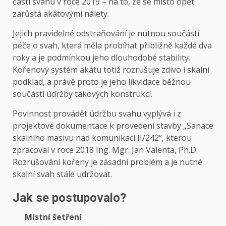
části svahu v roce 2019 – na to, že se místo opět
zarůstá akátovými nálety.
Jejich pravidelné odstraňování je nutnou součástí
péče o svah, která měla probíhat přibližně každé dva
roky a je podmínkou jeho dlouhodobé stability.
Kořenový systém akátu totiž rozrušuje zdivo i skalní
podklad, a právě proto je jeho likvidace běžnou
součástí údržby takových konstrukcí.
Povinnost provádět údržbu svahu vyplývá i z
projektové dokumentace k provedení stavby „Sanace
skalního masivu nad komunikací II/242“, kterou
zpracoval v roce 2018 Ing. Mgr. Jan Valenta, Ph.D.
Rozrušování kořeny je zásadní problém a je nutné
skalní svah stále udržovat.
Jak se postupovalo?
Místní šetření