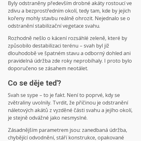
Byly odstraněny především drobné akáty rostoucí ve
zdivu a bezprostředním okolí, tedy tam, kde by jejich
kořeny mohly stavbu reálně ohrozit. Nejednalo se o
odstranění stabilizační vegetace svahu.
Rozhodně nešlo o kácení rozsáhlé zeleně, které by
způsobilo destabilizaci terénu – svah byl již
dlouhodobě ve špatném stavu a odborný dohled ani
pravidelná údržba zde roky neprobíhaly. I proto bylo
doporučeno se zásahem neotálet.
Co se děje teď?
Svah se sype – to je fakt. Není to poprvé, kdy se
zvětraliny uvolnily. Tvrdit, že příčinou je odstranění
náletových akátů z vyzděné části svahu a jejího okolí,
je stejně odvážné jako nesmyslné.
Zásadnějším parametrem jsou: zanedbaná údržba,
chybějící odvodnění, stáří konstrukce, opakované