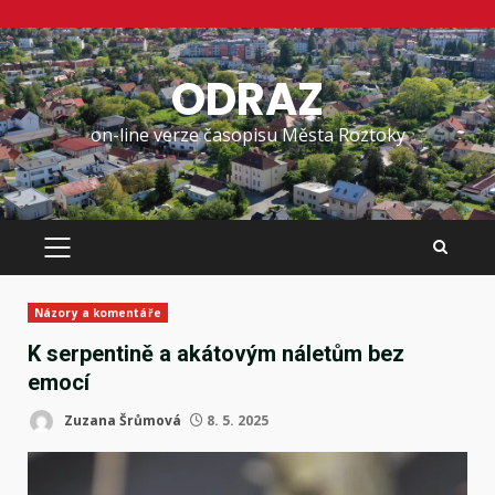
Skip
to
ODRAZ
content
on-line verze časopisu Města Roztoky
PRIMARY
MENU
Názory a komentáře
K serpentině a akátovým náletům bez
emocí
Zuzana Šrůmová
8. 5. 2025