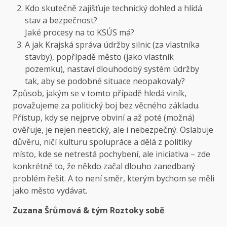
Kdo skutečně zajišťuje technický dohled a hlídá
stav a bezpečnost?
Jaké procesy na to KSÚS má?
A jak Krajská správa údržby silnic (za vlastníka
stavby), popřípadě město (jako vlastník
pozemku), nastaví dlouhodobý systém údržby
tak, aby se podobné situace neopakovaly?
Způsob, jakým se v tomto případě hledá viník,
považujeme za politický boj bez věcného základu.
Přístup, kdy se nejprve obviní a až poté (možná)
ověřuje, je nejen neetický, ale i nebezpečný. Oslabuje
důvěru, ničí kulturu spolupráce a dělá z politiky
místo, kde se netrestá pochybení, ale iniciativa – zde
konkrétně to, že někdo začal dlouho zanedbaný
problém řešit. A to není směr, kterým bychom se měli
jako město vydávat.
Zuzana Šrůmová & tým Roztoky sobě