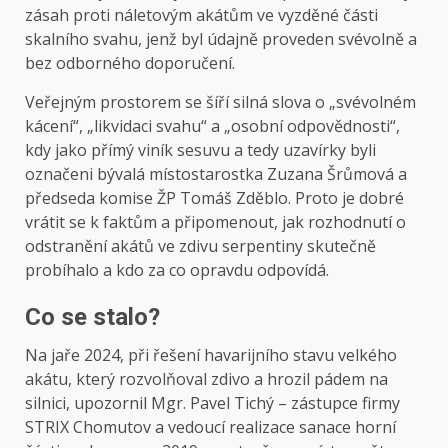
zásah proti náletovým akátům ve vyzděné části
skalního svahu, jenž byl údajně proveden svévolně a
bez odborného doporučení.
Veřejným prostorem se šíří silná slova o „svévolném
kácení“, „likvidaci svahu“ a „osobní odpovědnosti“,
kdy jako přímý viník sesuvu a tedy uzavírky byli
označeni bývalá místostarostka Zuzana Šrůmová a
předseda komise ŽP Tomáš Zděblo. Proto je dobré
vrátit se k faktům a připomenout, jak rozhodnutí o
odstranění akátů ve zdivu serpentiny skutečně
probíhalo a kdo za co opravdu odpovídá.
Co se stalo?
Na jaře 2024, při řešení havarijního stavu velkého
akátu, který rozvolňoval zdivo a hrozil pádem na
silnici, upozornil Mgr. Pavel Tichý – zástupce firmy
STRIX Chomutov a vedoucí realizace sanace horní