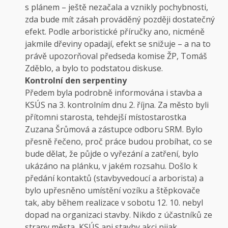
s plánem – ještě nezačala a vznikly pochybnosti,
zda bude mít zásah prováděný později dostatečný
efekt. Podle arboristické příručky ano, nicméně
jakmile dřeviny opadají, efekt se snižuje – a na to
právě upozorňoval předseda komise ŽP, Tomáš
Zděblo, a bylo to podstatou diskuse.
Kontrolní den
serpentiny
Předem byla podrobně informována i stavba a
KSÚS na 3. kontrolním dnu 2. října. Za město byli
přítomni starosta, tehdejší místostarostka
Zuzana Šrůmová a zástupce odboru SRM. Bylo
přesně řečeno, proč práce budou probíhat, co se
bude dělat, že půjde o vyřezání a zatření, bylo
ukázáno na plánku, v jakém rozsahu. Došlo k
předání kontaktů (stavbyvedoucí a arborista) a
bylo upřesněno umístění vozíku a štěpkovače
tak, aby během realizace v sobotu 12. 10. nebyl
dopad na organizaci stavby. Nikdo z účastníků ze
strany města, KSÚS ani stavby akci nijak