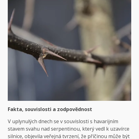
Fakta, souvislosti a zodpovědnost
V uplynulých dnech se v souvislosti s havarijním
stavem svahu nad serpentinou, který vedl k uzavírce
silnice, objevila veřejná tvrzení, že příčinou může být