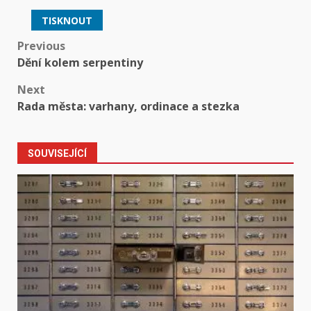
TISKNOUT
Post
Previous
Dění kolem serpentiny
navigation
Next
Rada města: varhany, ordinace a stezka
SOUVISEJÍCÍ