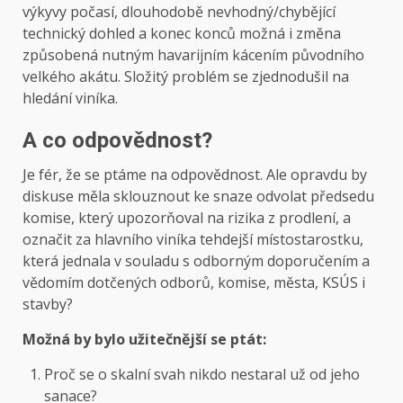
výkyvy počasí, dlouhodobě nevhodný/chybějící
technický dohled a konec konců možná i změna
způsobená nutným havarijním kácením původního
velkého akátu. Složitý problém se zjednodušil na
hledání viníka.
A co odpovědnost?
Je fér, že se ptáme na odpovědnost. Ale opravdu by
diskuse měla sklouznout ke snaze odvolat předsedu
komise, který upozorňoval na rizika z prodlení, a
označit za hlavního viníka tehdejší místostarostku,
která jednala v souladu s odborným doporučením a
vědomím dotčených odborů, komise, města, KSÚS i
stavby?
Možná by bylo užitečnější se ptát:
Proč se o skalní svah nikdo nestaral už od jeho
sanace?