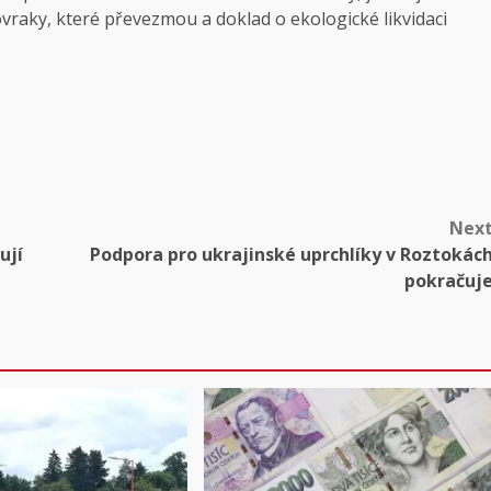
ovraky, které převezmou a doklad o ekologické likvidaci
Nex
ují
Podpora pro ukrajinské uprchlíky v Roztokác
pokračuj