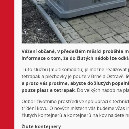
Vážení občané, v předešlém měsíci proběhla mé
Informace o tom, že do žlutých nádob lze odkl
Tuto službu (multikomoditu) je možné realizovat je
tetrapak a plechovky je pouze v Brně a Ostravě.
S
a proto vás prosíme, abyste do žlutých popeln
pouze plast a tetrapak
. Do velkých nádob na pl
Odbor životního prostředí ve spolupráci s techni
třídění kovu. O nových místech vás budeme včas i
žlutých kontejnerů a kontejnerů na kov najdete ní
Žluté kontejnery