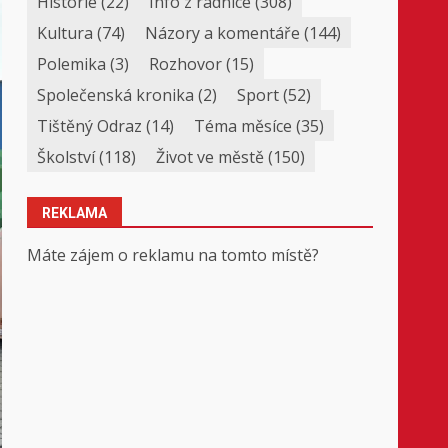
Historie
(22)
Info z radnice
(308)
Kultura
(74)
Názory a komentáře
(144)
Polemika
(3)
Rozhovor
(15)
Společenská kronika
(2)
Sport
(52)
Tištěný Odraz
(14)
Téma měsíce
(35)
Školství
(118)
Život ve městě
(150)
REKLAMA
Máte zájem o reklamu na tomto místě?