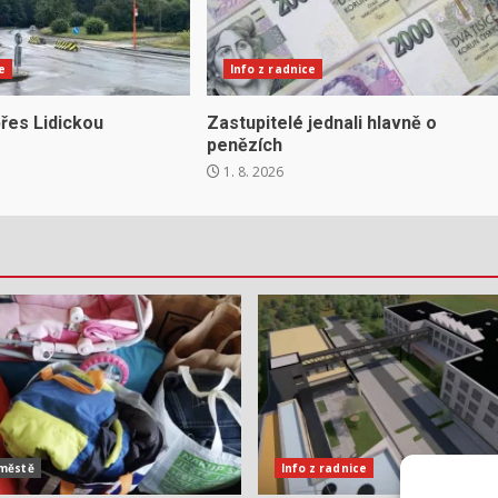
e
Info z radnice
řes Lidickou
Zastupitelé jednali hlavně o
penězích
1. 8. 2026
 městě
Info z radnice