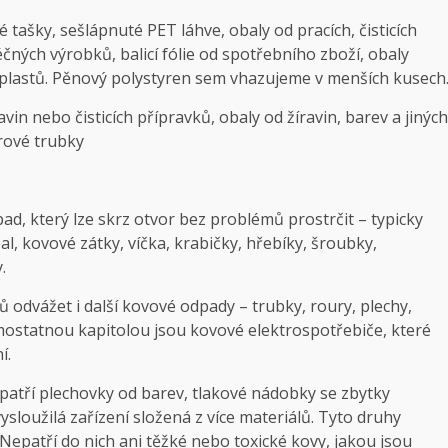
é tašky, sešlápnuté PET láhve, obaly od pracích, čisticích
čných výrobků, balicí fólie od spotřebního zboží, obaly
z plastů. Pěnový polystyren sem vhazujeme v menších kusech
n nebo čisticích přípravků, obaly od žíravin, barev a jiných
rové trubky
d, který lze skrz otvor bez problémů prostrčit – typicky
l, kovové zátky, víčka, krabičky, hřebíky, šroubky,
.
odvážet i další kovové odpady – trubky, roury, plechy,
amostatnou kapitolou jsou kovové elektrospotřebiče, které
í.
patří plechovky od barev, tlakové nádobky se zbytky
sloužilá zařízení složená z více materiálů. Tyto druhy
Nepatří do nich ani těžké nebo toxické kovy, jakou jsou