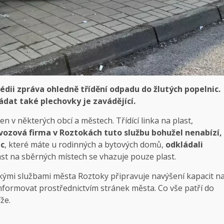
dii zpráva ohledně třídění odpadu do žlutých popelnic.
ádat také plechovky je zavádějící.
n v některých obcí a městech. Třídící linka na plast,
vozová firma v Roztokách tuto službu bohužel nenabízí,
ic
, které máte u rodinných a bytových domů,
odkládali
ast na sběrných místech se vhazuje pouze plast.
ckými službami města Roztoky připravuje navýšení kapacit n
nformovat prostřednictvím stránek města. Co vše patří do
že.