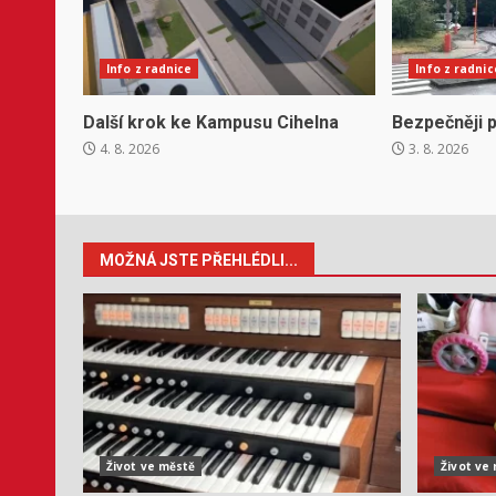
Info z radnice
Info z radnic
Další krok ke Kampusu Cihelna
Bezpečněji p
4. 8. 2026
3. 8. 2026
MOŽNÁ JSTE PŘEHLÉDLI...
Život ve městě
Život ve