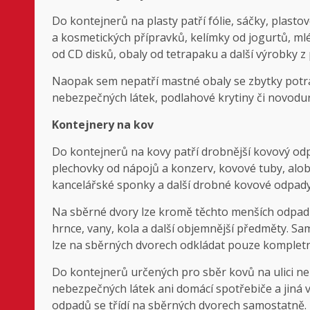
Do kontejnerů na plasty patří fólie, sáčky, plastov
a kosmetických přípravků, kelímky od jogurtů, mlé
od CD disků, obaly od tetrapaku a další výrobky 
Naopak sem nepatří mastné obaly se zbytky potravi
nebezpečných látek, podlahové krytiny či novodu
Kontejnery na kov
Do kontejnerů na kovy patří drobnější kovový odpa
plechovky od nápojů a konzerv, kovové tuby, aloba
kancelářské sponky a další drobné kovové odpady
Na sběrné dvory lze kromě těchto menších odpadů 
hrnce, vany, kola a další objemnější předměty. S
lze na sběrných dvorech odkládat pouze kompletn
Do kontejnerů určených pro sběr kovů na ulici ne
nebezpečných látek ani domácí spotřebiče a jiná vy
odpadů se třídí na sběrných dvorech samostatně. 