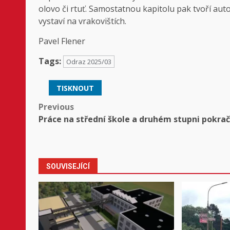
olovo či rtuť. Samostatnou kapitolu pak tvoří aut
vystaví na vrakovištích.
Pavel Flener
Tags:
Odraz 2025/03
TISKNOUT
Post
Previous
Práce na střední škole a druhém stupni pokrač
navigation
SOUVISEJÍCÍ