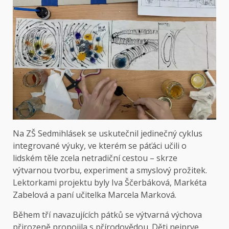
Na ZŠ Sedmihlásek se uskutečnil jedinečný cyklus
integrované výuky, ve kterém se páťáci učili o
lidském těle zcela netradiční cestou – skrze
výtvarnou tvorbu, experiment a smyslový prožitek.
Lektorkami projektu byly Iva Ščerbáková, Markéta
Zabelová a paní učitelka Marcela Marková.
Během tří navazujících pátků se výtvarná výchova
přirozeně propojila s přírodovědou. Děti nejprve