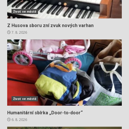
Život ve městě
Z Husova sboru zní zvuk nových varhan
7. 8. 2026
Život ve městě
Humanitární sbírka „Door-to-door“
6. 8. 2026