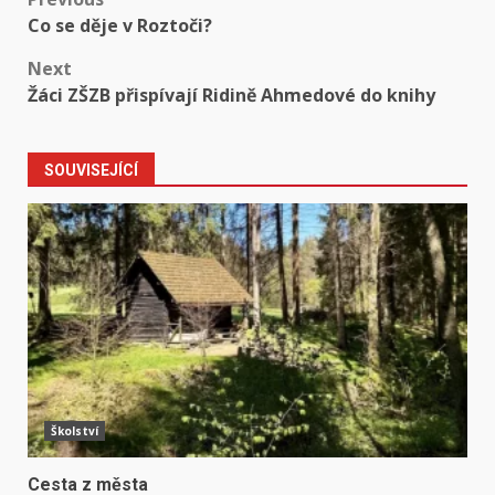
Post
Co se děje v Roztoči?
navigation
Next
Žáci ZŠZB přispívají Ridině Ahmedové do knihy
SOUVISEJÍCÍ
Školství
Cesta z města