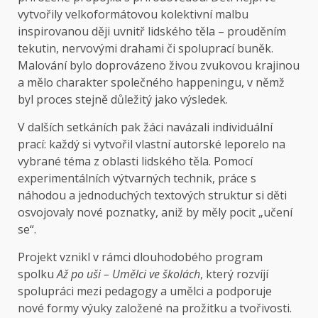
vytvořily velkoformátovou kolektivní malbu
inspirovanou ději uvnitř lidského těla – prouděním
tekutin, nervovými drahami či spoluprací buněk.
Malování bylo doprovázeno živou zvukovou krajinou
a mělo charakter společného happeningu, v němž
byl proces stejně důležitý jako výsledek.
V dalších setkáních pak žáci navázali individuální
prací: každý si vytvořil vlastní autorské leporelo na
vybrané téma z oblasti lidského těla. Pomocí
experimentálních výtvarných technik, práce s
náhodou a jednoduchých textových struktur si děti
osvojovaly nové poznatky, aniž by měly pocit „učení
se“.
Projekt vznikl v rámci dlouhodobého program
spolku
Až po uši – Umělci ve školách
, který rozvíjí
spolupráci mezi pedagogy a umělci a podporuje
nové formy výuky založené na prožitku a tvořivosti.