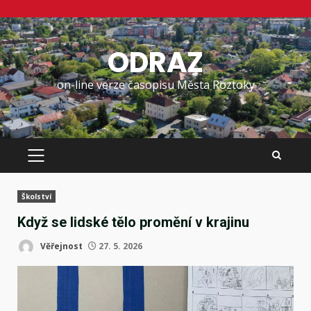
Skip
to
ODRAZ
content
on-line verze časopisu Města Roztoky
PRIMARY
MENU
Školství
Když se lidské tělo promění v krajinu
Věřejnost
27. 5. 2026