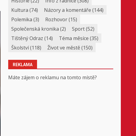
Historie
(22)
Info z radnice
(308)
Kultura
(74)
Názory a komentáře
(144)
Polemika
(3)
Rozhovor
(15)
Společenská kronika
(2)
Sport
(52)
Tištěný Odraz
(14)
Téma měsíce
(35)
Školství
(118)
Život ve městě
(150)
REKLAMA
Máte zájem o reklamu na tomto místě?