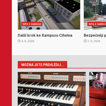
Info z radnice
Info z radnic
Další krok ke Kampusu Cihelna
Bezpečněji p
4. 8. 2026
3. 8. 2026
MOŽNÁ JSTE PŘEHLÉDLI...