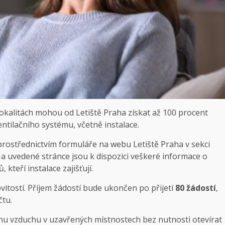
lokalitách mohou od Letiště Praha získat až 100 procent
ntilačního systému, včetně instalace.
prostřednictvím formuláře na webu Letiště Praha v sekci
Na uvedené stránce jsou k dispozici veškeré informace o
teří instalace zajišťují.
ovitostí. Příjem žádostí bude ukončen po přijetí
80 žádostí
,
čtu.
nu vzduchu v uzavřených místnostech bez nutnosti otevírat