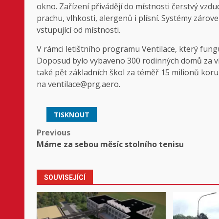
okno. Zařízení přivádějí do místnosti čerstvý vzdu
prachu, vlhkosti, alergenů i plísní. Systémy zárov
vstupující od místnosti.
V rámci letištního programu Ventilace, který fun
Doposud bylo vybaveno 300 rodinných domů za víc
také pět základních škol za téměř 15 milionů kor
na ventilace@prg.aero.
TISKNOUT
Post
Previous
Máme za sebou měsíc stolního tenisu
navigation
SOUVISEJÍCÍ