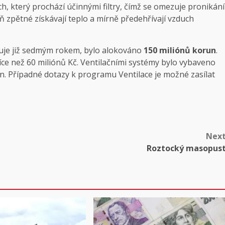
ch, který prochází účinnými filtry, čímž se omezuje pronikání
eň zpětné získávají teplo a mírně předehřívají vzduch
guje již sedmým rokem, bylo alokováno
150 miliónů korun
.
e než 60 miliónů Kč. Ventilačními systémy bylo vybaveno
un. Případné dotazy k programu Ventilace je možné zasílat
Nex
Roztocký masopus