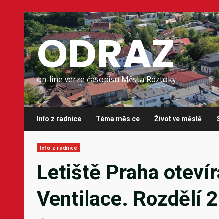
Skip
to
ODRAZ
content
on-line verze časopisu Města Roztoky
Info z radnice
Téma měsíce
Život ve městě
Info z radnice
Letiště Praha oteví
Ventilace. Rozdělí 