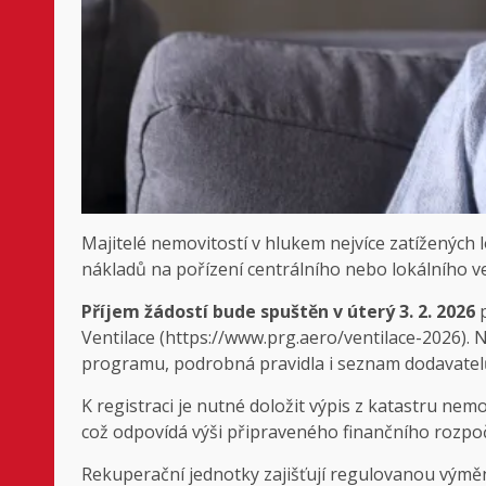
Majitelé nemovitostí v hlukem nejvíce zatížených 
nákladů na pořízení centrálního nebo lokálního ve
Příjem žádostí bude spuštěn v úterý 3. 2. 2026
Ventilace (https://www.prg.aero/ventilace-2026). 
programu, podrobná pravidla i seznam dodavatelů, k
K registraci je nutné doložit výpis z katastru nem
což odpovídá výši připraveného finančního rozpo
Rekuperační jednotky zajišťují regulovanou výmě