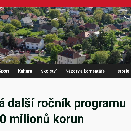
Sport
Kultura
Školství
Názory a komentáře
Historie
rá další ročník programu
20 milionů korun