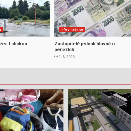
e
Info z radnice
řes Lidickou
Zastupitelé jednali hlavně o
penězích
1. 8. 2026