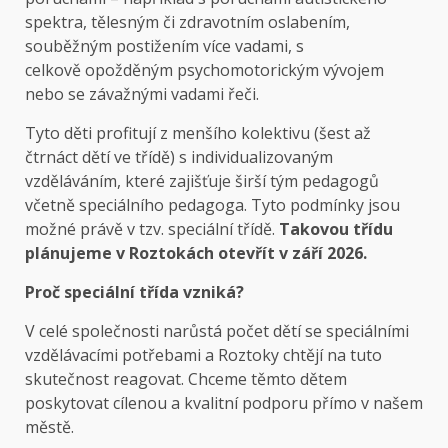
spektra, tělesným či zdravotním oslabením,
souběžným postižením více vadami, s
celkově opožděným psychomotorickým vývojem
nebo se závažnými vadami řeči.
Tyto děti profitují z menšího kolektivu (šest až
čtrnáct dětí ve třídě) s individualizovaným
vzděláváním, které zajišťuje širší tým pedagogů
včetně speciálního pedagoga. Tyto podmínky jsou
možné právě v tzv. speciální třídě.
Takovou třídu
plánujeme v Roztokách otevřít v září 2026.
Proč speciální třída vzniká?
V celé společnosti narůstá počet dětí se speciálními
vzdělávacími potřebami a Roztoky chtějí na tuto
skutečnost reagovat. Chceme těmto dětem
poskytovat cílenou a kvalitní podporu přímo v našem
městě.