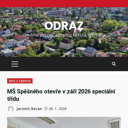
Skip
to
ODRAZ
content
on-line verze časopisu Města Roztoky
PRIMARY
MENU
Info z radnice
MŠ Spěšného otevře v září 2026 speciální
třídu
Jaromír Beran
28. 1. 2026