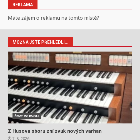
REKLAMA
Máte zájem o reklamu na tomto místě?
MOŽNÁ JSTE PŘEHLÉDLI...
Život ve městě
Z Husova sboru zní zvuk nových varhan
7. 8. 2026