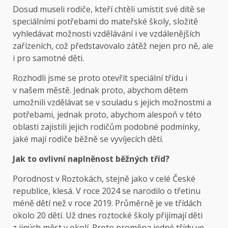
Dosud museli rodiče, kteří chtěli umístit své dítě se
speciálními potřebami do mateřské školy, složitě
vyhledávat možnosti vzdělávání i ve vzdálenějších
zařízeních, což představovalo zátěž nejen pro ně, ale
i pro samotné děti.
Rozhodli jsme se proto otevřít speciální třídu i
v našem městě. Jednak proto, abychom dětem
umožnili vzdělávat se v souladu s jejich možnostmi a
potřebami, jednak proto, abychom alespoň v této
oblasti zajistili jejich rodičům podobné podmínky,
jaké mají rodiče běžně se vyvíjecích dětí.
Jak to ovlivní naplněnost běžných tříd?
Porodnost v Roztokách, stejně jako v celé České
republice, klesá. V roce 2024 se narodilo o třetinu
méně dětí než v roce 2019. Průměrně je ve třídách
okolo 20 dětí. Už dnes roztocké školy přijímají děti
z jiných měst v okolí. Proto proměna jedné třídy ve