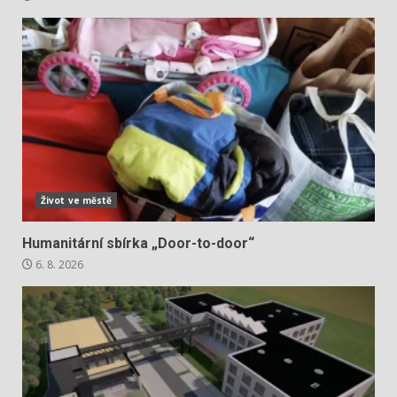
Život ve městě
Humanitární sbírka „Door-to-door“
6. 8. 2026