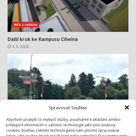
Info z radnice
Další krok ke Kampusu Cihelna
4. 8. 2026
Spravovat Souhlas
Info z radnice
Abychom poskytli co nejlepší služby, používáme k ukládání a/nebo
přístupu k informacím o zařízení, technologie jako jsou soubory
cookies. Souhlas s těmito technologiemi nám umožní zpracovávat
Bezpečněji přes Lidickou
údaje, jako je chování při procházení nebo jedinečná ID na tomto webu.