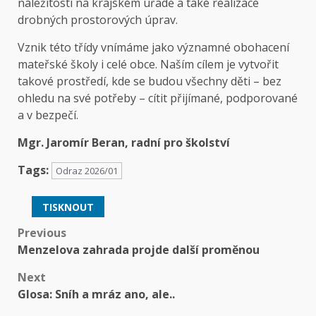
náležitostí na krajském úřadě a také realizace
drobných prostorových úprav.
Vznik této třídy vnímáme jako významné obohacení
mateřské školy i celé obce. Naším cílem je vytvořit
takové prostředí, kde se budou všechny děti – bez
ohledu na své potřeby – cítit přijímané, podporované
a v bezpečí.
Mgr. Jaromír Beran, radní pro školství
Tags:
Odraz 2026/01
TISKNOUT
Post
Previous
Menzelova zahrada projde další proměnou
navigation
Next
Glosa: Sníh a mráz ano, ale..