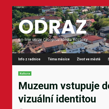
Skip
to
ODRAZ
content
on-line verze časopisu Města Roztoky
Info z radnice
Téma měsíce
Život ve městě
Kultura
Muzeum vstupuje do
vizuální identitou