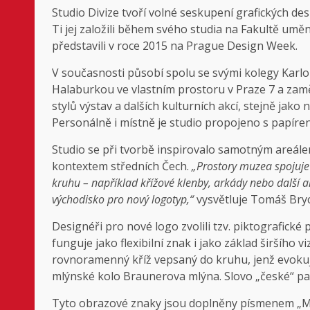
Studio Divize tvoří volné seskupení grafických 
Ti jej založili během svého studia na Fakultě umě
představili v roce 2015 na Prague Design Week.
V současnosti působí spolu se svými kolegy Kar
Halaburkou ve vlastním prostoru v Praze 7 a zaměř
stylů výstav a dalších kulturních akcí, stejně jako
Personálně i místně je studio propojeno s papír
Studio se při tvorbě inspirovalo samotným areálem
kontextem středních Čech.
„Prostory muzea spojuje 
kruhu – například křížové klenby, arkády nebo další ar
východisko pro nový logotyp,“
vysvětluje Tomáš Bryc
Designéři pro nové logo zvolili tzv. piktografick
funguje jako flexibilní znak i jako základ širšího 
rovnoramenný kříž vepsaný do kruhu, jenž evokuje
mlýnské kolo Braunerova mlýna. Slovo „české“ pak
Tyto obrazové znaky jsou doplněny písmenem „M