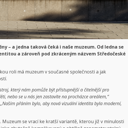
ěny – a jedna taková čeká i naše muzeum. Od ledna se
dentitou a zároveň pod zkráceným názvem Středočeské
kou roli má muzeum v současné společnosti a jak
stí.
roj, který nám pomůže být přístupnější a čitelnější pro
děti, nebo se u nás jen zastavíte na procházce areálem,
“
.
„Naším přáním bylo, aby nová vizuální identita byla moderní,
 Muzeum se vrací ke kratší variantě, kterou již v minulosti