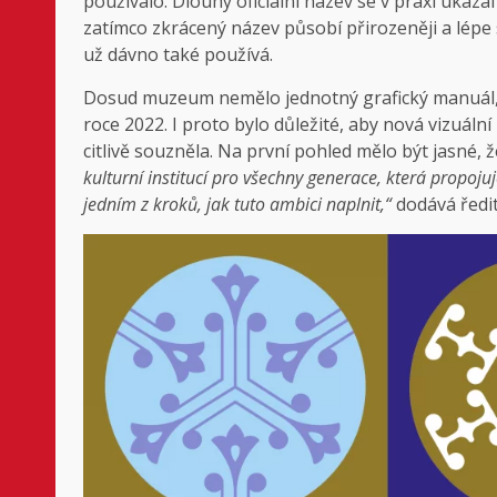
používalo. Dlouhý oficiální název se v praxi ukáz
zatímco zkrácený název působí přirozeněji a lépe
už dávno také používá.
Dosud muzeum nemělo jednotný grafický manuál, s
roce 2022. I proto bylo důležité, aby nová vizuáln
citlivě souzněla. Na první pohled mělo být jasné, 
kulturní institucí pro všechny generace, která propojuje
jedním z kroků, jak tuto ambici naplnit,“
dodává ředit