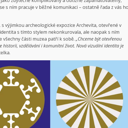
al jako zbytečně komplikovaný a obtížně zapamatovatelný,
 se s ním pracuje v běžné komunikaci – ostatně řada z vás h
 výjimkou archeologické expozice Archevita, otevřené v
í identita s tímto stylem nekonkurovala, ale naopak s ním
že všechny části muzea patří k sobě.
„Chceme být otevřenou
 historii, vzdělávání i komunitní život. Nová vizuální identita je
elka.