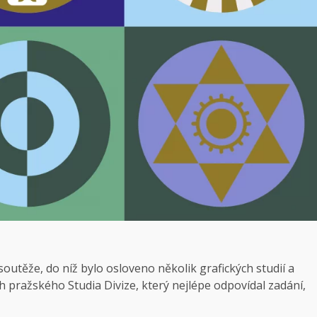
soutěže, do níž bylo osloveno několik grafických studií a
pražského Studia Divize, který nejlépe odpovídal zadání,