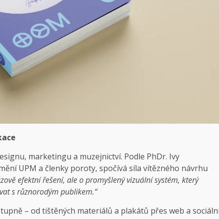
kace
 designu, marketingu a muzejnictví. Podle PhDr. Ivy
mění UPM a členky poroty, spočívá síla vítězného návrhu
ově efektní řešení, ale o promyšlený vizuální systém, který
at s různorodým publikem.“
tupně – od tištěných materiálů a plakátů přes web a sociáln