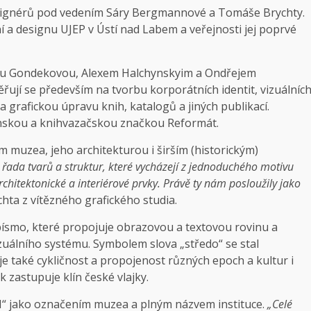
designérů pod vedením Sáry Bergmannové a Tomáše Brychty.
ní a designu UJEP v Ústí nad Labem a veřejnosti jej poprvé
lou Gondekovou, Alexem Halchynskyim a Ondřejem
ují se především na tvorbu korporátních identit, vizuálníc
 na grafickou úpravu knih, katalogů a jiných publikací.
enskou a knihvazačskou značkou Reformát.
 muzea, jeho architekturou i širším (historickým)
řada tvarů a struktur, které vycházejí z jednoduchého motivu
chitektonické a interiérové prvky. Právě ty nám posloužily jako
hta z vítězného grafického studia.
é písmo, které propojuje obrazovou a textovou rovinu a
vizuálního systému. Symbolem slova „středo“ se stal
 také cykličnost a propojenost různých epoch a kultur i
 zastupuje klín české vlajky.
“ jako označením muzea a plným názvem instituce.
„Celé