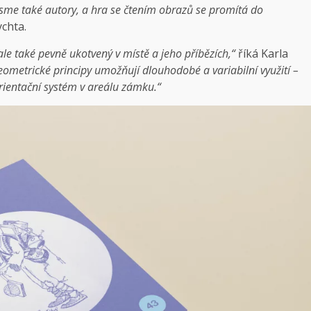
ž jsme také autory, a hra se čtením obrazů se promítá do
chta.
ale také pevně ukotvený v místě a jeho příbězích,“
říká Karla
ometrické principy umožňují dlouhodobé a variabilní využití –
orientační systém v areálu zámku.“