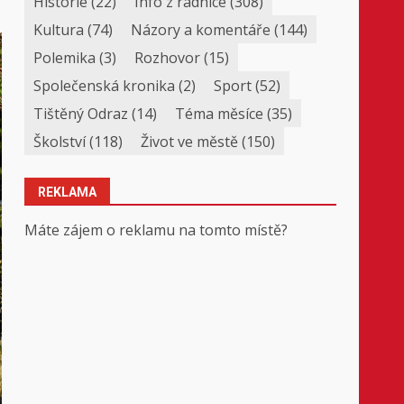
Historie
(22)
Info z radnice
(308)
Kultura
(74)
Názory a komentáře
(144)
Polemika
(3)
Rozhovor
(15)
Společenská kronika
(2)
Sport
(52)
Tištěný Odraz
(14)
Téma měsíce
(35)
Školství
(118)
Život ve městě
(150)
REKLAMA
Máte zájem o reklamu na tomto místě?