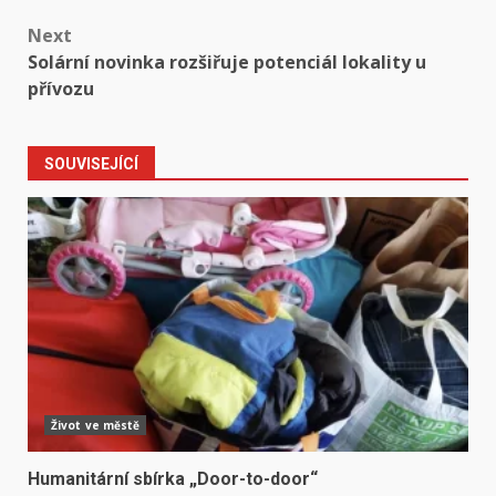
Next
Solární novinka rozšiřuje potenciál lokality u
přívozu
SOUVISEJÍCÍ
Život ve městě
Humanitární sbírka „Door-to-door“