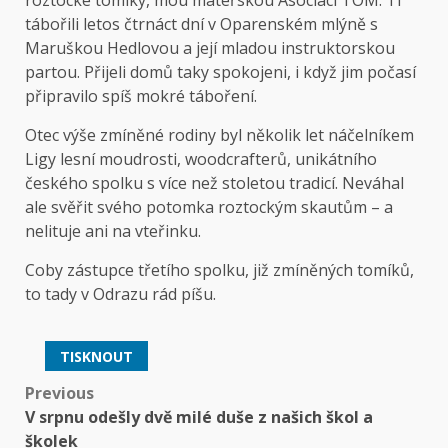
roztocké tomíky, mou mateřskou Asociaci TOM. Ti
tábořili letos čtrnáct dní v Oparenském mlýně s
Maruškou Hedlovou a její mladou instruktorskou
partou. Přijeli domů taky spokojeni, i když jim počasí
připravilo spíš mokré táboření.
Otec výše zmíněné rodiny byl několik let náčelníkem
Ligy lesní moudrosti, woodcrafterů, unikátního
českého spolku s více než stoletou tradicí. Neváhal
ale svěřit svého potomka roztockým skautům – a
nelituje ani na vteřinku.
Coby zástupce třetího spolku, již zmíněných tomíků,
to tady v Odrazu rád píšu.
TISKNOUT
Post
Previous
V srpnu odešly dvě milé duše z našich škol a
navigation
školek