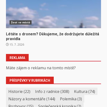
Život ve městě
Létáte s dronem? Děkujeme, že dodržujete důležitá
pravidla
15. 7. 2026
REKLAMA
Máte zájem o reklamu na tomto místě?
PŘÍSPĚVKY V RUBRIKÁCH
Historie
(22)
Info z radnice
(308)
Kultura
(74)
Názory a komentáře
(144)
Polemika
(3)
Rozhovor
(15)
Společenská kronika
(2)