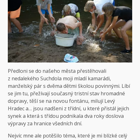
Předloni se do našeho města přestěhovali
z nedalekého Suchdola moji mladí kamarádi,
manželský pár s dvěma dětmi školou povinnými. Líbí
se jim tu, přežívají současný tristní stav hromadné
dopravy, těší se na novou fontánu, milují Levý
Hradec a… jsou nadšeni z třídní, u které přistál jejich
synek a která s třídou podnikala dva roky doslova
výpravy za hranice všedních dní.
Nejvíc mne ale potěšilo téma, které je mi blízké celý