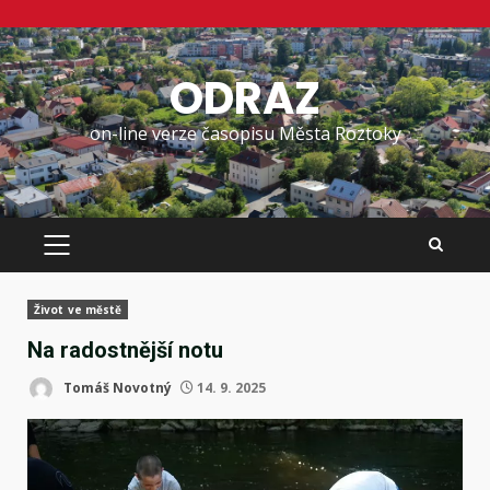
Skip
to
ODRAZ
content
on-line verze časopisu Města Roztoky
PRIMARY
MENU
Život ve městě
Na radostnější notu
Tomáš Novotný
14. 9. 2025