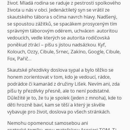
život. Mladá rodina se raduje z pestrosti spolkového
života u nás v obci. Jedenáctiletý syn se vrátil ze
skautského tábora s očima navrch hlavy. Nadšený,
se spoustou zážitků, se spacákem prosyceným tím
správným táborovým odérem, uchvácen autoritou
vedoucích, vedle kterých se autorita rodičovská
poněkud ztrácí – píšu s jistou nadsázkou. Kyf,
Kolouch, Ozzy, Cibule, Srnec, Zakíno, Google, Cibule,
Fox, Pařič…
Skautské přezdívky doslova sypal a bylo těžko se
honem zorientovat v tom, kdo je vedoucí, rádce,
podrádce či kamarád z družiny Lišek. Nevím ani, zda
píšu ty přezdívky přesně, ale to není podstatné.
Důležité je to, že tu je spolek (jeden z mnoha), kde to
děti hrozně baví, kam se těší a který je skvěle
vybavuje pro život, doslova po všech stránkách.
Nemohu opomenout samosebou ani