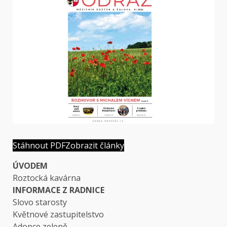
Stáhnout PDF
Zobrazit články
ÚVODEM
Roztocká kavárna
INFORMACE Z RADNICE
Slovo starosty
Květnové zastupitelstvo
Adopce zeleně