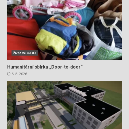
Život ve městě
Humanitární sbírka „Door-to-door“
6. 8. 2026