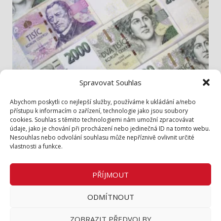
Spravovat Souhlas
Info z radnice
Abychom poskytli co nejlepší služby, používáme k ukládání a/nebo
přístupu k informacím o zařízení, technologie jako jsou soubory
cookies. Souhlas s těmito technologiemi nám umožní zpracovávat
Zastupitelé jednali hlavně o penězích
údaje, jako je chování při procházení nebo jedinečná ID na tomto webu.
1. 8. 2026
Nesouhlas nebo odvolání souhlasu může nepříznivě ovlivnit určité
vlastnosti a funkce.
Zásady cookies (EU)
Zásady ochrany osobních údajů
PŘÍJMOUT
Inzerce v tištěném periodiku
ODMÍTNOUT
Facebook
ZOBRAZIT PŘEDVOLBY