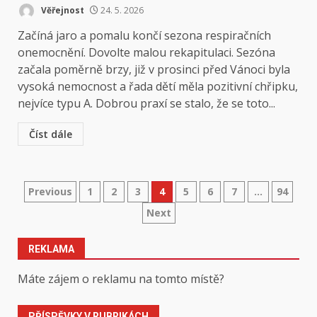
Věřejnost
24. 5. 2026
Začíná jaro a pomalu končí sezona respiračních
onemocnění. Dovolte malou rekapitulaci. Sezóna
začala poměrně brzy, již v prosinci před Vánoci byla
vysoká nemocnost a řada dětí měla pozitivní chřipku,
nejvíce typu A. Dobrou praxí se stalo, že se toto...
Číst dále
Stránkování
Previous
1
2
3
4
5
6
7
…
94
Next
příspěvků
REKLAMA
Máte zájem o reklamu na tomto místě?
PŘÍSPĚVKY V RUBRIKÁCH