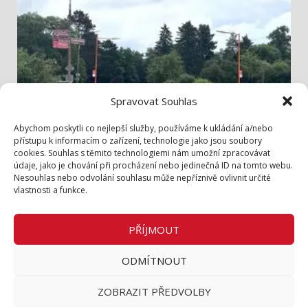
Spravovat Souhlas
Info z radnice
Abychom poskytli co nejlepší služby, používáme k ukládání a/nebo
přístupu k informacím o zařízení, technologie jako jsou soubory
cookies. Souhlas s těmito technologiemi nám umožní zpracovávat
Bezpečněji přes Lidickou
údaje, jako je chování při procházení nebo jedinečná ID na tomto webu.
3. 8. 2026
Nesouhlas nebo odvolání souhlasu může nepříznivě ovlivnit určité
vlastnosti a funkce.
Zásady cookies (EU)
Zásady ochrany osobních údajů
PŘÍJMOUT
Inzerce v tištěném periodiku
ODMÍTNOUT
Facebook
ZOBRAZIT PŘEDVOLBY