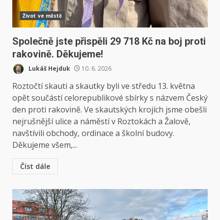
Život ve městě
Společně jste přispěli 29 718 Kč na boj proti
rakovině. Děkujeme!
Lukáš Hejduk
10. 6. 2026
Roztočtí skauti a skautky byli ve středu 13. května
opět součástí celorepublikové sbírky s názvem Český
den proti rakovině. Ve skautských krojích jsme obešli
nejrušnější ulice a náměstí v Roztokách a Žalově,
navštívili obchody, ordinace a školní budovy.
Děkujeme všem,...
Číst dále