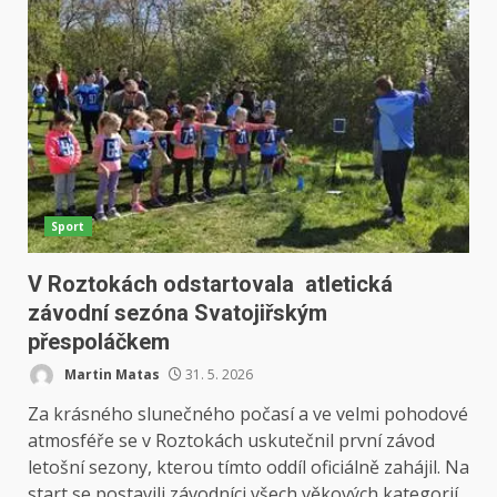
Sport
V Roztokách odstartovala atletická
závodní sezóna Svatojiřským
přespoláčkem
Martin Matas
31. 5. 2026
Za krásného slunečného počasí a ve velmi pohodové
atmosféře se v Roztokách uskutečnil první závod
letošní sezony, kterou tímto oddíl oficiálně zahájil. Na
start se postavili závodníci všech věkových kategorií