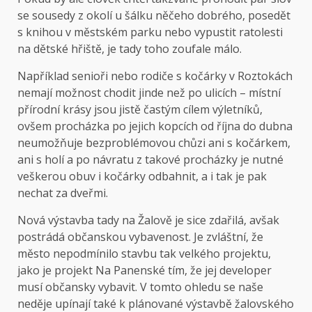
se sousedy z okolí u šálku něčeho dobrého, posedět
s knihou v městském parku nebo vypustit ratolesti
na dětské hřiště, je tady toho zoufale málo.
Například senioři nebo rodiče s kočárky v Roztokách
nemají možnost chodit jinde než po ulicích – místní
přírodní krásy jsou jistě častým cílem výletníků,
ovšem procházka po jejich kopcích od října do dubna
neumožňuje bezproblémovou chůzi ani s kočárkem,
ani s holí a po návratu z takové procházky je nutné
veškerou obuv i kočárky odbahnit, a i tak je pak
nechat za dveřmi.
Nová výstavba tady na Žalově je sice zdařilá, avšak
postrádá občanskou vybavenost. Je zvláštní, že
město nepodmínilo stavbu tak velkého projektu,
jako je projekt Na Panenské tím, že jej developer
musí občansky vybavit. V tomto ohledu se naše
neděje upínají také k plánované výstavbě žalovského