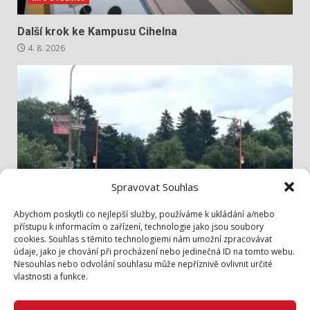
Další krok ke Kampusu Cihelna
4. 8. 2026
Spravovat Souhlas
Info z radnice
Abychom poskytli co nejlepší služby, používáme k ukládání a/nebo
přístupu k informacím o zařízení, technologie jako jsou soubory
cookies. Souhlas s těmito technologiemi nám umožní zpracovávat
Bezpečněji přes Lidickou
údaje, jako je chování při procházení nebo jedinečná ID na tomto webu.
3. 8. 2026
Nesouhlas nebo odvolání souhlasu může nepříznivě ovlivnit určité
vlastnosti a funkce.
Zásady cookies (EU)