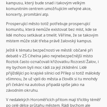
kampusu, který bude snad i takovým velkým
komunitním centrem umožňujícím veřejné akce,
koncerty, promítání atp.
Prosperující město totiž potřebuje prosperující
komunitu, která nemůže existovat bez míst, kde se
lidé mohou setkávat a tmelit. Věříme, že se takovým
místem může stát třeba právě žalovský kampus.
Ještě k tématu bezpečnosti ve městě: občané při
debatě v ZŠ Cihelna jako nejnebezpečnější místo
Roztok často označovali křižovatku Rozcestí Žalov, i
my bychom byli moc rádi za její zklidnění. Lidé
přijíždějící po krajské silnici od Přílep si totiž málokdy
všimnou, že už vjeli do města a člověk si tu mnohdy
při čekání na autobus připadá spíše jako na
závodním okruhu.
V nedalekých Horoměřicích přitom mají třicítky téměř
po celé délce průtahu městem. Rádi bychom ale