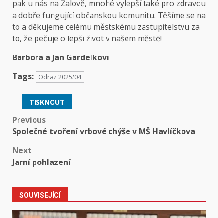
pak u nás na Žalově, mnohé vylepší také pro zdravou
a dobře fungující občanskou komunitu. Těšíme se na
to a děkujeme celému městskému zastupitelstvu za
to, že pečuje o lepší život v našem městě!
Barbora a Jan Gardelkovi
Tags:
Odraz 2025/04
TISKNOUT
Post
Previous
Společné tvoření vrbové chýše v MŠ Havlíčkova
navigation
Next
Jarní pohlazení
SOUVISEJÍCÍ