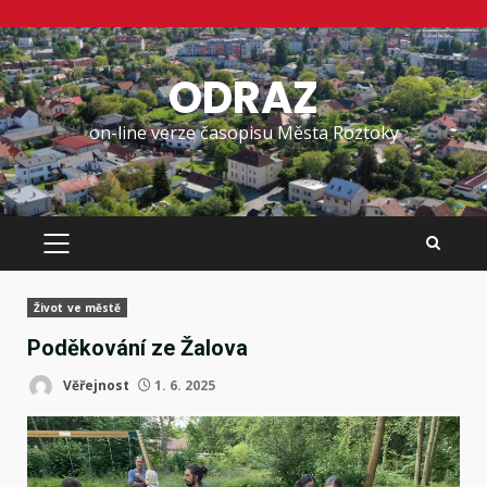
Skip
to
ODRAZ
content
on-line verze časopisu Města Roztoky
PRIMARY
MENU
Život ve městě
Poděkování ze Žalova
Věřejnost
1. 6. 2025