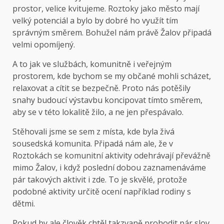
prostor, velice kvitujeme. Roztoky jako město mají
velký potenciál a bylo by dobré ho využít tím
správným směrem. Bohužel nám právě Žalov připadá
velmi opomíjený.
A to jak ve službách, komunitně i veřejným
prostorem, kde bychom se my občané mohli scházet,
relaxovat a cítit se bezpečně. Proto nás potěšily
snahy budoucí výstavbu koncipovat tímto směrem,
aby se v této lokalitě žilo, a ne jen přespávalo.
Stěhovali jsme se sem z místa, kde byla živá
sousedská komunita. Připadá nám ale, že v
Roztokách se komunitní aktivity odehrávají převážně
mimo Žalov, i když poslední dobou zaznamenáváme
pár takových aktivit i zde. To je skvělé, protože
podobné aktivity určitě ocení například rodiny s
dětmi.
Pokud by ale člověk chtěl takzvaně prohodit pár slov