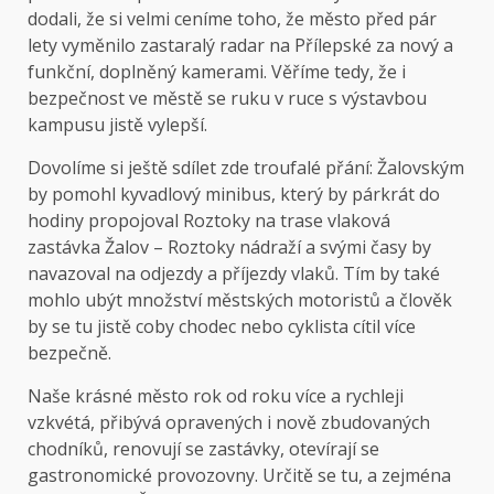
dodali, že si velmi ceníme toho, že město před pár
lety vyměnilo zastaralý radar na Přílepské za nový a
funkční, doplněný kamerami. Věříme tedy, že i
bezpečnost ve městě se ruku v ruce s výstavbou
kampusu jistě vylepší.
Dovolíme si ještě sdílet zde troufalé přání: Žalovským
by pomohl kyvadlový minibus, který by párkrát do
hodiny propojoval Roztoky na trase vlaková
zastávka Žalov – Roztoky nádraží a svými časy by
navazoval na odjezdy a příjezdy vlaků. Tím by také
mohlo ubýt množství městských motoristů a člověk
by se tu jistě coby chodec nebo cyklista cítil více
bezpečně.
Naše krásné město rok od roku více a rychleji
vzkvétá, přibývá opravených i nově zbudovaných
chodníků, renovují se zastávky, otevírají se
gastronomické provozovny. Určitě se tu, a zejména