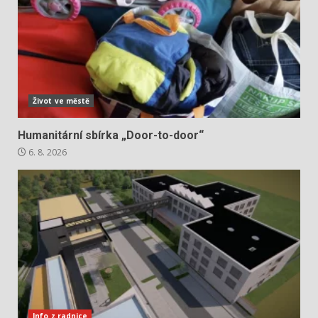
Život ve městě
Humanitární sbírka „Door-to-door“
6. 8. 2026
Info z radnice