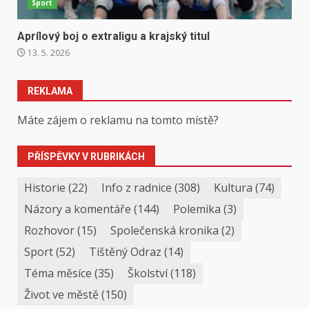
Sport
Aprílový boj o extraligu a krajský titul
13. 5. 2026
REKLAMA
Máte zájem o reklamu na tomto místě?
PŘÍSPĚVKY V RUBRIKÁCH
Historie
(22)
Info z radnice
(308)
Kultura
(74)
Názory a komentáře
(144)
Polemika
(3)
Rozhovor
(15)
Společenská kronika
(2)
Sport
(52)
Tištěný Odraz
(14)
Téma měsíce
(35)
Školství
(118)
Život ve městě
(150)