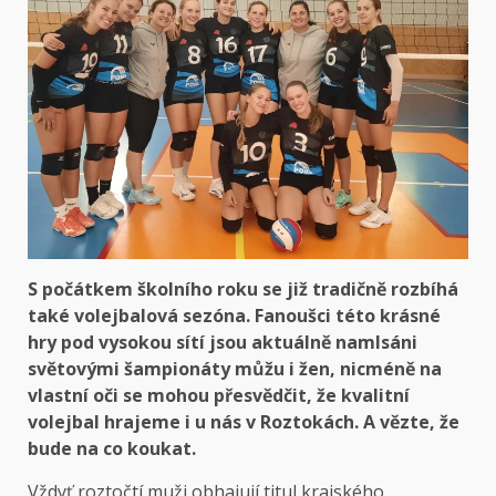
S počátkem školního roku se již tradičně rozbíhá
také volejbalová sezóna. Fanoušci této krásné
hry pod vysokou sítí jsou aktuálně namlsáni
světovými šampionáty můžu i žen, nicméně na
vlastní oči se mohou přesvědčit, že kvalitní
volejbal hrajeme i u nás v Roztokách. A vězte, že
bude na co koukat.
Vždyť roztočtí muži obhajují titul krajského