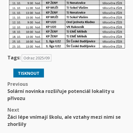
Tags:
Odraz 2025/09
TISKNOUT
Post
Previous
Solární novinka rozšiřuje potenciál lokality u
navigation
přívozu
Next
Žáci lépe vnímají školu, ale vztahy mezi nimi se
zhoršily