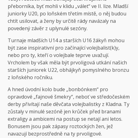
přeborníka, byť mohli v klidu „válet“ ve II. lize. Mladší
juniorky U20, po loňském třetím místě, o něj budou
chtít usilovat, a ženy by určitě rády navázaly na
povedený závěr z uplynulé sezóny.
Turnaje mladších U14 a starších U16 žákyň mohou
být zase inspirativní pro začínající volejbalist(k)y,
nebo pro ty, kteří o volejbale teprve uvažují.
Vrcholem by však měla být prvoligová utkání našich
starších juniorek U22, obhájkyň pomyslného bronzu
z loňského ročníku.
A hned úvodní kolo bude „bonbónkem“ pro
opravdové „fajnové šmekry“, neboť ve středočeském
derby přivítají naše děvčata volejbalistky z Kladna. Ty
zůstaly v minulé sezóně jen krůček před branami
extraligy a ambicemi na postup se netají ani letos.
Bonusem jsou pak zápasy roztockých žen, jež
navazují bezprostředně na ty prvoligové.