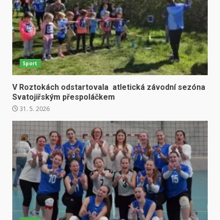
Sport
V Roztokách odstartovala atletická závodní sezóna
Svatojiřským přespoláčkem
31. 5. 2026