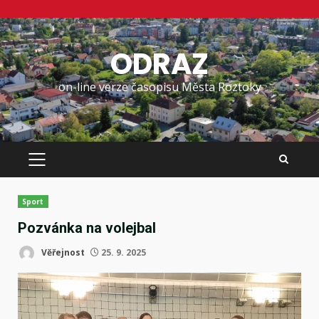
Skip
to
ODRAZ
content
on-line verze časopisu Města Roztoky
PRIMARY
MENU
Sport
Pozvánka na volejbal
Věřejnost
25. 9. 2025