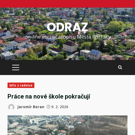
Skip
to
ODRAZ
content
on-line verze časopisu Města Roztoky
PRIMARY
MENU
Info z radnice
Práce na nové škole pokračují
Jaromír Beran
9. 2. 2026