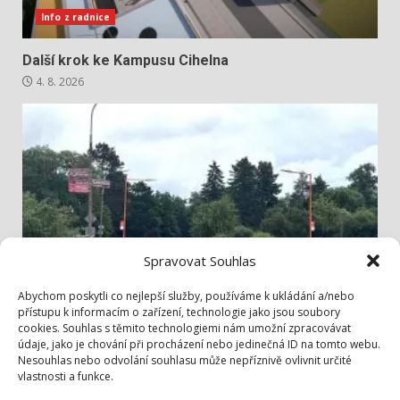
Info z radnice
Další krok ke Kampusu Cihelna
4. 8. 2026
Spravovat Souhlas
Info z radnice
Abychom poskytli co nejlepší služby, používáme k ukládání a/nebo
přístupu k informacím o zařízení, technologie jako jsou soubory
cookies. Souhlas s těmito technologiemi nám umožní zpracovávat
Bezpečněji přes Lidickou
údaje, jako je chování při procházení nebo jedinečná ID na tomto webu.
3. 8. 2026
Nesouhlas nebo odvolání souhlasu může nepříznivě ovlivnit určité
vlastnosti a funkce.