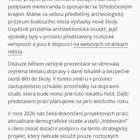
podpisem memoranda o spolupráci se Středočeským
krajem. Máme za sebou předběžný archeologický
průzkum budoucího místa výstavby nové školy.
Úspěšně proběhla architektonická soutěž, jejíž
výsledky byly v prosinci představeny roztocké
veřejnosti a jsou k dispozici
na webových stránkách
města
.
Diskuze během veřejné prezentace se věnovala
zejména tématu dopravy v dané lokalitě a bezpečné
cestě dětí do školy. V tomto směru v prosinci
zastupitelstvo schválilo prostředky na dopravní
studii, která bude mimo jiné tuto lokalitu řešit. Další
představení prací plánujeme na jaro letošního roku.
V roce 2026 nás čeká dokončení projektových prací,
aktualizace demografické studie a další „lobbování“
s cílem získat dotační podporu na tento strategický
projekt, který nebude sloužit pouze roztockých