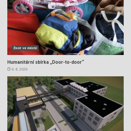
Život ve městě
Humanitární sbírka „Door-to-door“
6. 8. 2026