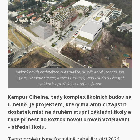
Vítězný návrh architektonické soutěže, autoři: Karel Trachta, Jan
Cyrus, Dominik Haviar, Maxim Didunyk, Iana Lauda a Přemysl
Halámek z pražského studia Ofstone
Kampus Cihelna, tedy komplex školních budov na
Cihelně, je projektem, který má ambici zajistit
dostatek míst na druhém stupni základní školy a
také přinést do Roztok novou úroveň vzděláván
í
– střední školu.
Tento projekt jsme formálně zahájili v září 2024