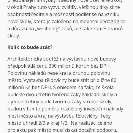
před zahájením výuky. Všechny nově otevřené školy
v okolí Prahy tuto výzvu zvládly, většinou díky silné
osobnosti ředitele a možnosti podílet se na vzniku
nové školy, která je založena na moderní pedagogice
a důrazu na „wellbeing“ žáků, ale také zaměstnanců
školy.
Kolik to bude stát?
Architektonická soutěž na výstavbu nové budovy
předpokládá cenu 390 milionů korun bez DPH.
Polovinu nákladů nese kraj a druhou polovinu
město. Výstavba tělocvičny bude stát přibližně 80
milionů Kč bez DPH. S ohledem na fakt, že škola
bude ze dvou třetin tvořena žáky základní školy a
z jedné třetiny bude tvořena žáky střední školy,
budou v tomto poměru rozděleny investiční náklady
mezi město a kraj na výstavbu tělocvičny. Tedy
město uhradí 2/3 a kraj 1/3. Na realizaci celého
projektu pak město musí získat dotační podporu.