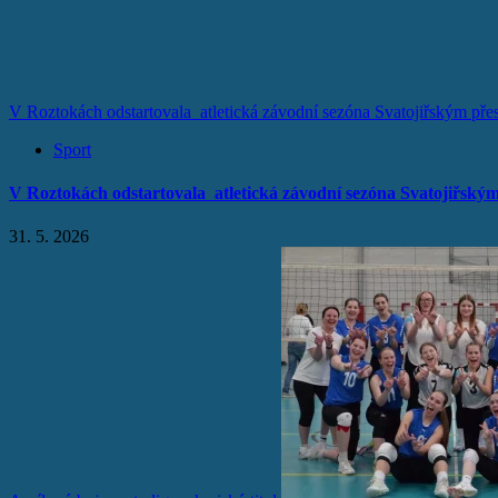
V Roztokách odstartovala atletická závodní sezóna Svatojiřským př
Sport
V Roztokách odstartovala atletická závodní sezóna Svatojiřský
31. 5. 2026