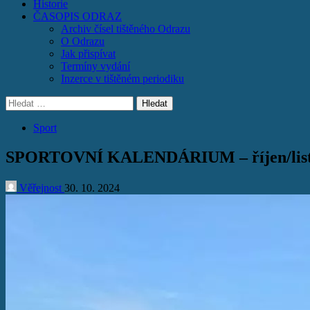
Historie
ČASOPIS ODRAZ
Archiv čísel tištěného Odrazu
O Odrazu
Jak přispívat
Termíny vydání
Inzerce v tištěném periodiku
Vyhledávání
Sport
SPORTOVNÍ KALENDÁRIUM – říjen/lis
Věřejnost
30. 10. 2024