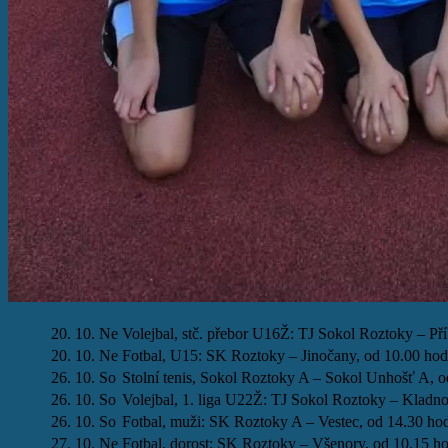
20. 10. Ne
Volejbal, stč. přebor U16Ž: TJ Sokol Roztoky – P
20. 10. Ne
Fotbal, U15: SK Roztoky – Jinočany, od 10.00 hod
26. 10. So
Stolní tenis, Sokol Roztoky A – Sokol Unhošť A, o
26. 10. So
Volejbal, 1. liga U22Ž: TJ Sokol Roztoky – Kladno
26. 10. So
Fotbal, muži: SK Roztoky A – Vestec, od 14.30 ho
27. 10. Ne
Fotbal, dorost: SK Roztoky – Všenory, od 10.15 ho