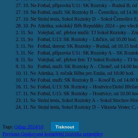
27. 10. Ne
Fotbal, přípravka U11: SK Roztoky – Rudná B, od
27. 10. Ne
Fotbal, muži: SK Roztoky B – Černošice, od 14.30
27. 10. Ne
Stolní tenis, Sokol Roztoky D – Sokol Černošice E
28. 10. Po
Atletika, sokolský Běh Republiky 2024 – pro všech
2. 11. So
Volejbal, stč. přebor mužů: TJ Sokol Roztoky – Zr
2. 11. So
Fotbal, U13: SK Roztoky – Libčice, od 10.00 hod.
3. 11. Ne
Fotbal, dorost: SK Roztoky – Rudná, od 10.15 hod
3. 11. Ne
Fotbal, přípravka U11: SK Roztoky A – SK Roztok
9. 11. So
Volejbal, stč. přebor žen: TJ Sokol Roztoky – TJ S
9. 11. So
Fotbal, muži: SK Roztoky A – Choteč, od 14.00 ho
10. 11. Ne
Atletika, 3. ročník Běhu pro Emila, od 10.00 hod.
10. 11. Ne
Fotbal, muži: SK Roztoky B – Kosoř B, od 14.00 
16. 11. So
Fotbal, U13: SK Roztoky – Hostivice/Dolní Břežan
17. 11. Ne
Fotbal, U15: SK Roztoky – Hostivice, od 10.00 ho
23. 11. So
Stolní tenis, Sokol Roztoky A – Sokol Stochov-Hon
24. 11. Ne
Stolní tenis, Sokol Roztoky D – Viktoria Vestec C,
Tags:
Odraz 2024/10
Tisknout
Post
Previous
Opakovaná kompletní uzavírka serpentiny