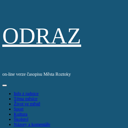
Skip
ODRAZ
to
content
on-line verze časopisu Města Roztoky
Primary
Menu
Info z radnice
Téma měsíce
Život ve městě
Sport
Kultura
Školství
Názory a komentáře