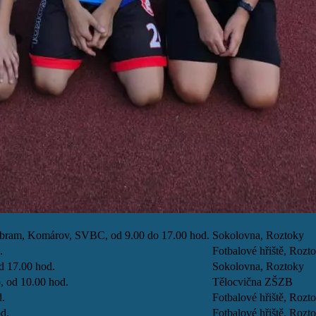
říbram, Komárov, SVBC, od 9.00 do 17.00 hod.
Sokolovna, Roztoky
.
Fotbalové hřiště, Rozt
d 17.00 hod.
Sokolovna, Roztoky
, od 10.00 hod.
Tělocvična ZŠZB
d.
Fotbalové hřiště, Rozt
d.
Fotbalové hřiště, Rozt