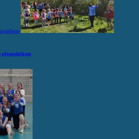
espoláčkem
m přespoláčkem