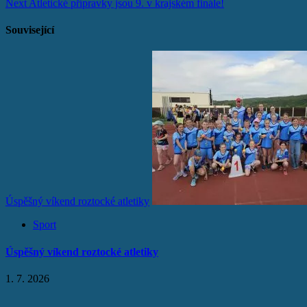
Next
Atletické přípravky jsou 9. v krajském finále!
navigation
Související
Úspěšný víkend roztocké atletiky
Sport
Úspěšný víkend roztocké atletiky
1. 7. 2026