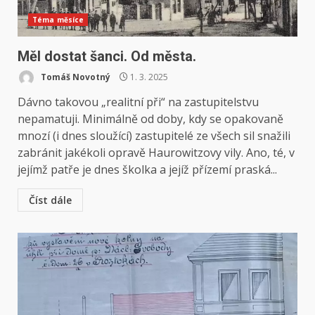
Téma měsíce
Měl dostat šanci. Od města.
Tomáš Novotný
1. 3. 2025
Dávno takovou „realitní při“ na zastupitelstvu
nepamatuji. Minimálně od doby, kdy se opakovaně
mnozí (i dnes sloužící) zastupitelé ze všech sil snažili
zabránit jakékoli opravě Haurowitzovy vily. Ano, té, v
jejímž patře je dnes školka a jejíž přízemí praská...
Číst dále