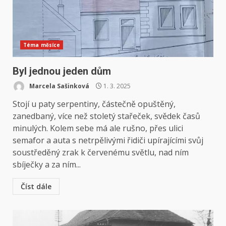
Téma měsíce
Byl jednou jeden dům
Marcela Sašinková
1. 3. 2025
Stojí u paty serpentiny, částečně opuštěný,
zanedbaný, více než stoletý stařeček, svědek časů
minulých. Kolem sebe má ale rušno, přes ulici
semafor a auta s netrpělivými řidiči upírajícími svůj
soustředěný zrak k červenému světlu, nad ním
sbíječky a za ním...
Číst dále