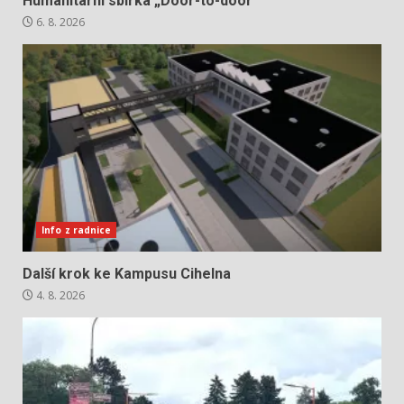
Humanitární sbírka „Door-to-door“
6. 8. 2026
Info z radnice
Další krok ke Kampusu Cihelna
4. 8. 2026