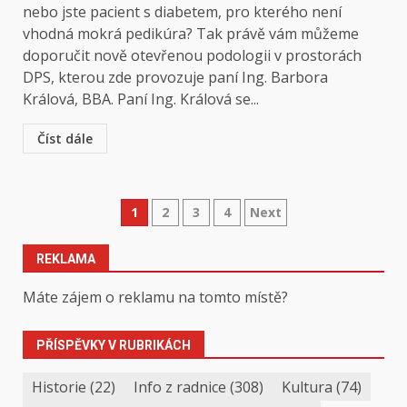
nebo jste pacient s diabetem, pro kterého není
vhodná mokrá pedikúra? Tak právě vám můžeme
doporučit nově otevřenou podologii v prostorách
DPS, kterou zde provozuje paní Ing. Barbora
Králová, BBA. Paní Ing. Králová se...
Číst dále
Stránkování
1
2
3
4
Next
příspěvků
REKLAMA
Máte zájem o reklamu na tomto místě?
PŘÍSPĚVKY V RUBRIKÁCH
Historie
(22)
Info z radnice
(308)
Kultura
(74)