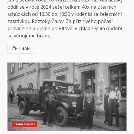
oddíl se v roce 2024 sešel celkem 40x na úterních
schůzkách od 16:30 do 18:30 v loděnici za železniční
zastávkou Roztoky-Žalov. Za příznivého počasí
pravidelně plujeme po Vltavě. V chladnějším období
se věnujeme hrám,...
Číst dále
Téma měsíce