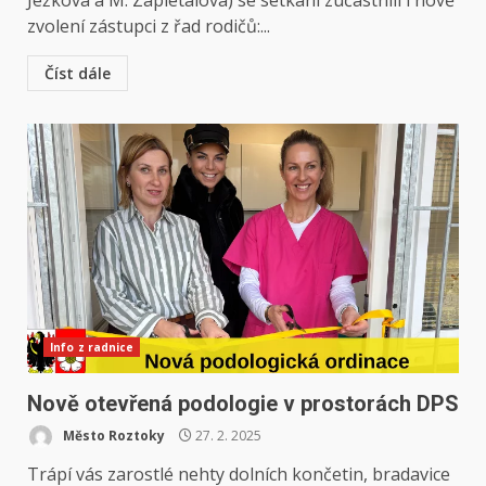
Ježková a M. Zapletalová) se setkání zúčastnili i nově
zvolení zástupci z řad rodičů:...
Číst dále
Info z radnice
Nově otevřená podologie v prostorách DPS
Město Roztoky
27. 2. 2025
Trápí vás zarostlé nehty dolních končetin, bradavice