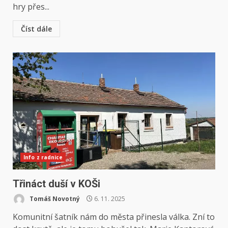
hry přes...
Číst dále
Info z radnice
Třináct duší v KOŠi
Tomáš Novotný
6. 11. 2025
Komunitní šatník nám do města přinesla válka. Zní to