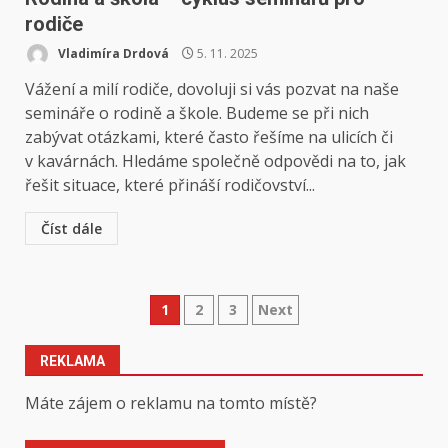
rodiče
Vladimíra Drdová
5. 11. 2025
Vážení a milí rodiče, dovoluji si vás pozvat na naše
semináře o rodině a škole. Budeme se při nich
zabývat otázkami, které často řešíme na ulicích či
v kavárnách. Hledáme společně odpovědi na to, jak
řešit situace, které přináší rodičovství...
Číst dále
Stránkování
1
2
3
Next
příspěvků
REKLAMA
Máte zájem o reklamu na tomto místě?