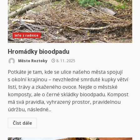
Info z radnice
Hromádky bioodpadu
Město Roztoky
8. 11. 2025
Potkáte je tam, kde se ulice našeho města spojují
s okolní krajinou – nevzhledné smrduté kupky větví
listí, trávy a zkaženého ovoce. Nejde o městské
komposty, ale o černé skládky bioodpadu. Kompost
má svá pravidla, vyhrazený prostor, pravidelnou
údržbu, následné...
Číst dále