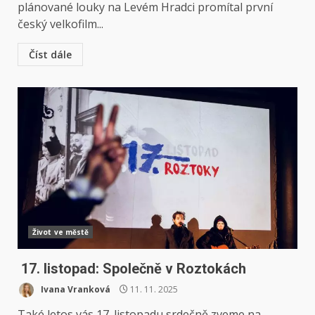
plánované louky na Levém Hradci promítal první
český velkofilm...
Číst dále
Život ve městě
17. listopad: Společně v Roztokách
Ivana Vranková
11. 11. 2025
Také letos vás 17. listopadu srdečně zveme na