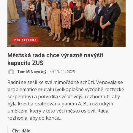
Info z radnice
Městská rada chce výrazně navýšit
kapacitu ZUŠ
Tomáš Novotný
13. 11. 2025
Radní se sešli ke své mimořádné schůzi. Věnovala se
problematice muralu (velkoplošné výzdobě roztocké
serpentiny) a potvrdila své dřívější rozhodnutí, aby
byla kresba realizována panem A. B., roztockým
umělcem, který v této věci město oslovil. Rada
rozhodla, aby do konce...
Číst dále