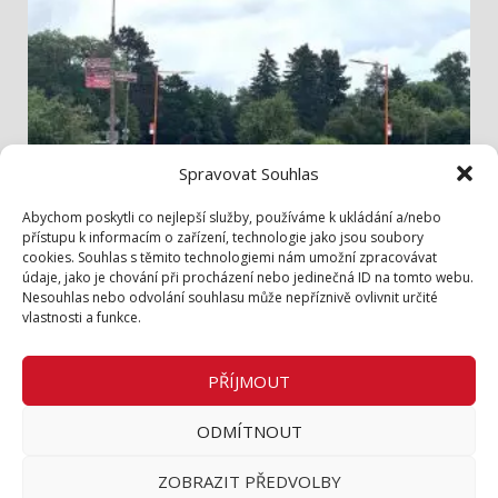
Spravovat Souhlas
Info z radnice
Abychom poskytli co nejlepší služby, používáme k ukládání a/nebo
přístupu k informacím o zařízení, technologie jako jsou soubory
cookies. Souhlas s těmito technologiemi nám umožní zpracovávat
Bezpečněji přes Lidickou
údaje, jako je chování při procházení nebo jedinečná ID na tomto webu.
3. 8. 2026
Nesouhlas nebo odvolání souhlasu může nepříznivě ovlivnit určité
vlastnosti a funkce.
Zásady cookies (EU)
Zásady ochrany osobních údajů
PŘÍJMOUT
Inzerce v tištěném periodiku
ODMÍTNOUT
Facebook
ZOBRAZIT PŘEDVOLBY