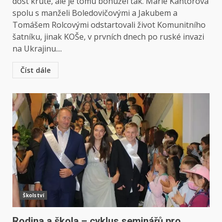
dost krutě, ale je tomu bohužel tak. Marie Kantorová
spolu s manželi Boledovičovými a Jakubem a
Tomášem Rolcovými odstartovali život Komunitního
šatníku, jinak KOŠe, v prvních dnech po ruské invazi
na Ukrajinu....
Číst dále
Školství
Rodina a škola – cyklus seminářů pro