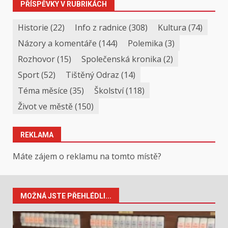
PŘÍSPĚVKY V RUBRIKÁCH
Historie
(22)
Info z radnice
(308)
Kultura
(74)
Názory a komentáře
(144)
Polemika
(3)
Rozhovor
(15)
Společenská kronika
(2)
Sport
(52)
Tištěný Odraz
(14)
Téma měsíce
(35)
Školství
(118)
Život ve městě
(150)
REKLAMA
Máte zájem o reklamu na tomto místě?
MOŽNÁ JSTE PŘEHLÉDLI...