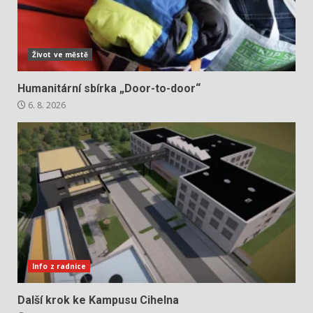
Život ve městě
Humanitární sbírka „Door-to-door“
6. 8. 2026
Info z radnice
Další krok ke Kampusu Cihelna