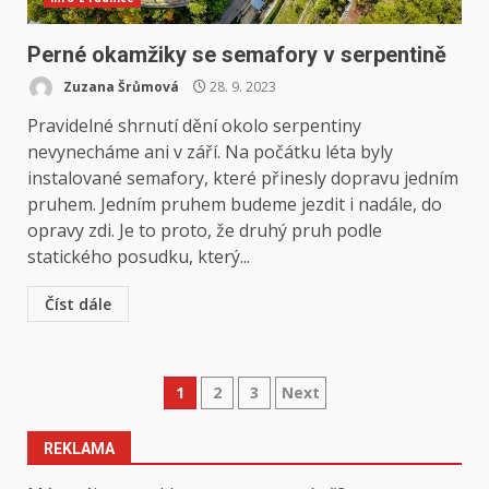
Perné okamžiky se semafory v serpentině
Zuzana Šrůmová
28. 9. 2023
Pravidelné shrnutí dění okolo serpentiny
nevynecháme ani v září. Na počátku léta byly
instalované semafory, které přinesly dopravu jedním
pruhem. Jedním pruhem budeme jezdit i nadále, do
opravy zdi. Je to proto, že druhý pruh podle
statického posudku, který...
Číst dále
Stránkování
1
2
3
Next
příspěvků
REKLAMA