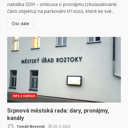
nabídka SDH – smlouva o pronájmu (zkolaudované
části objektu) na parkování tří vozů, které ke své...
Číst dále
Info z radnice
Srpnová městská rada: dary, pronájmy,
kanály
Tomáš Novotný
29. 9. 2023