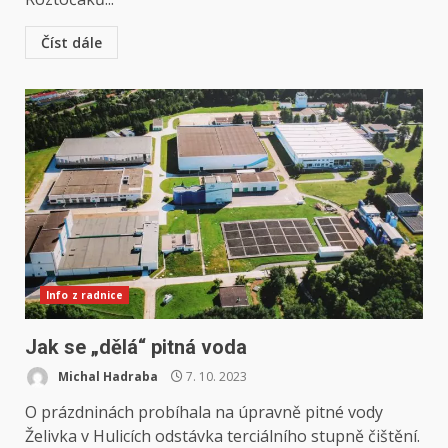
Číst dále
Info z radnice
Jak se „dělá“ pitná voda
Michal Hadraba
7. 10. 2023
O prázdninách probíhala na úpravně pitné vody
Želivka v Hulicích odstávka terciálního stupně čištění.