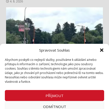
4. 8. 2026
Spravovat Souhlas
Info z radnice
Abychom poskytli co nejlepší služby, používáme k ukládání a/nebo
přístupu k informacím o zařízení, technologie jako jsou soubory
cookies. Souhlas s těmito technologiemi nám umožní zpracovávat
Bezpečněji přes Lidickou
údaje, jako je chování při procházení nebo jedinečná ID na tomto webu.
3. 8. 2026
Nesouhlas nebo odvolání souhlasu může nepříznivě ovlivnit určité
vlastnosti a funkce.
Zásady cookies (EU)
Zásady ochrany osobních údajů
PŘÍJMOUT
Inzerce v tištěném periodiku
ODMÍTNOUT