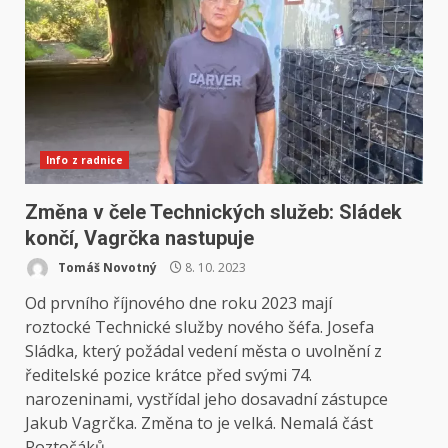
Info z radnice
Změna v čele Technických služeb: Sládek
končí, Vagrčka nastupuje
Tomáš Novotný
8. 10. 2023
Od prvního říjnového dne roku 2023 mají
roztocké Technické služby nového šéfa. Josefa
Sládka, který požádal vedení města o uvolnění z
ředitelské pozice krátce před svými 74.
narozeninami, vystřídal jeho dosavadní zástupce
Jakub Vagrčka. Změna to je velká. Nemalá část
Roztočáků...