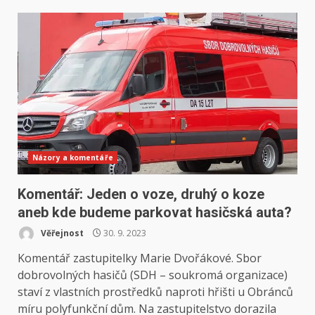
Názory a komentáře
Komentář: Jeden o voze, druhý o koze
aneb kde budeme parkovat hasičská auta?
Věřejnost
30. 9. 2023
Komentář zastupitelky Marie Dvořákové. Sbor
dobrovolných hasičů (SDH – soukromá organizace)
staví z vlastních prostředků naproti hřišti u Obránců
míru polyfunkční dům. Na zastupitelstvo dorazila