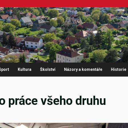
Sport
Kultura
Školství
Názory a komentáře
Historie
o práce všeho druhu