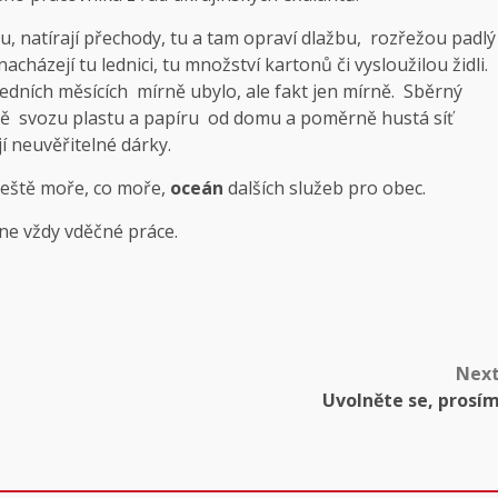
, natírají přechody, tu a tam opraví dlažbu, rozřežou padlý
cházejí tu lednici, tu množství kartonů či vysloužilou židli.
dních měsících mírně ubylo, ale fakt jen mírně. Sběrný
bě svozu plastu a papíru od domu a poměrně hustá síť
í neuvěřitelné dárky.
ještě moře, co moře,
oceán
dalších služeb pro obec.
 ne vždy vděčné práce.
Nex
Uvolněte se, prosí