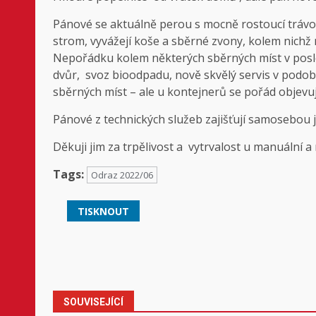
Pánové se aktuálně perou s mocně rostoucí trávou
strom, vyvážejí koše a sběrné zvony, kolem nichž na
Nepořádku kolem některých sběrných míst v posle
dvůr, svoz bioodpadu, nově skvělý servis v podo
sběrných míst – ale u kontejnerů se pořád objevuj
Pánové z technických služeb zajišťují samosebou 
Děkuji jim za trpělivost a vytrvalost u manuální a
Tags:
Odraz 2022/06
TISKNOUT
Post
navigation
SOUVISEJÍCÍ