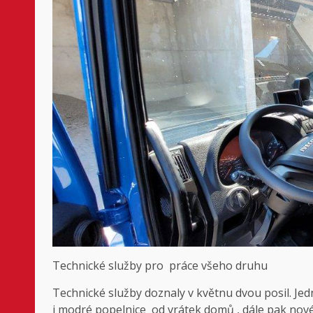
Technické služby pro práce všeho druhu
Technické služby doznaly v květnu dvou posil. J
i modré popelnice od vrátek domů , dále pak nové