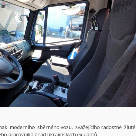
ednak moderního sběrného vozu, svážejícího radostně žluté
ho pracovníka z řad ukrajinských exulantů.