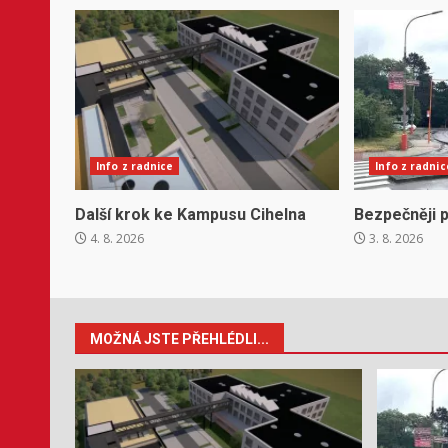
Info z radnice
Info z radnic
Další krok ke Kampusu Cihelna
Bezpečněji p
4. 8. 2026
3. 8. 2026
MOŽNÁ JSTE PŘEHLÉDLI...