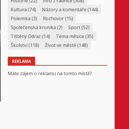
Historie
(22)
Info z radnice
(308)
Kultura
(74)
Názory a komentáře
(144)
Polemika
(3)
Rozhovor
(15)
Společenská kronika
(2)
Sport
(52)
Tištěný Odraz
(14)
Téma měsíce
(35)
Školství
(118)
Život ve městě
(148)
REKLAMA
Máte zájem o reklamu na tomto místě?