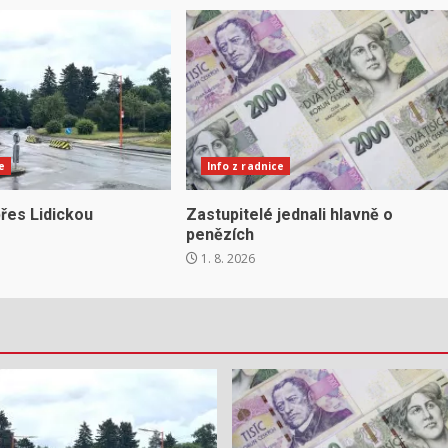
e
Info z radnice
řes Lidickou
Zastupitelé jednali hlavně o
penězích
1. 8. 2026