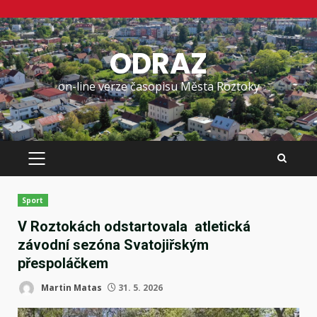
Skip
to
ODRAZ
content
on-line verze časopisu Města Roztoky
PRIMARY
MENU
Sport
V Roztokách odstartovala atletická
závodní sezóna Svatojiřským
přespoláčkem
Martin Matas
31. 5. 2026