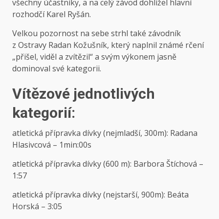
všechny účastníky, a na celý závod dohlížel hlavní
rozhodčí Karel Ryšán.
Velkou pozornost na sebe strhl také závodník
z Ostravy Radan Kožušník, který naplnil známé rčení
„přišel, viděl a zvítězil“ a svým výkonem jasně
dominoval své kategorii.
Vítězové jednotlivých
kategorií:
atletická přípravka dívky (nejmladší, 300m): Radana
Hlasivcová – 1min:00s
atletická přípravka dívky (600 m): Barbora Štíchová –
1:57
atletická přípravka dívky (nejstarší, 900m): Beáta
Horská – 3:05