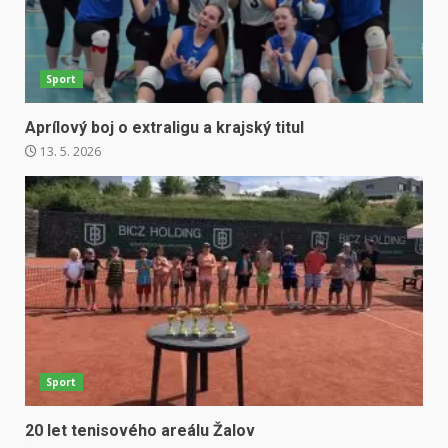
Sport
Aprílový boj o extraligu a krajský titul
13. 5. 2026
Sport
20 let tenisového areálu Žalov