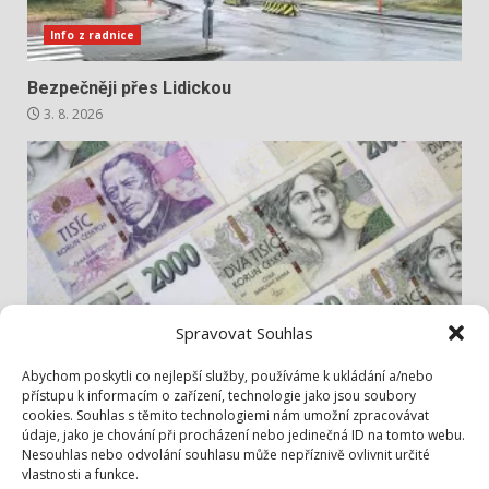
Info z radnice
Bezpečněji přes Lidickou
3. 8. 2026
Spravovat Souhlas
Info z radnice
Abychom poskytli co nejlepší služby, používáme k ukládání a/nebo
přístupu k informacím o zařízení, technologie jako jsou soubory
cookies. Souhlas s těmito technologiemi nám umožní zpracovávat
Zastupitelé jednali hlavně o penězích
údaje, jako je chování při procházení nebo jedinečná ID na tomto webu.
1. 8. 2026
Nesouhlas nebo odvolání souhlasu může nepříznivě ovlivnit určité
vlastnosti a funkce.