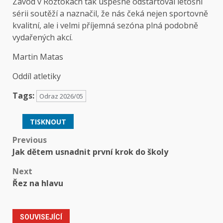
Závod v Roztokách tak úspěšně odstartoval letošní
sérii soutěží a naznačil, že nás čeká nejen sportovně
kvalitní, ale i velmi příjemná sezóna plná podobně
vydařených akcí.
Martin Matas
Oddíl atletiky
Tags:
Odraz 2026/05
TISKNOUT
Post
Previous
Jak dětem usnadnit první krok do školy
navigation
Next
Řez na hlavu
SOUVISEJÍCÍ