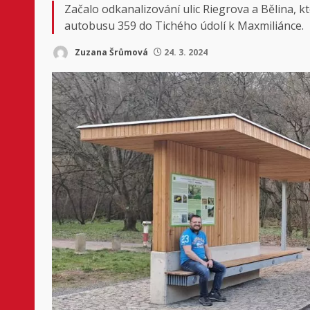
Začalo odkanalizování ulic Riegrova a Bělina,
autobusu 359 do Tichého údolí k Maxmiliánce.
Zuzana Šrůmová
24. 3. 2024