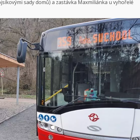
ojsíkovými sady domů) a zastávka Maxmiliánka u vyhořelé