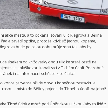
ční akce města, a to odkanalizování ulic Riegrova a Bělina.
 řad a zavádí optika, protože když už jednou kopeme,
 Riegrova bude po celou dobu průjezdná tak, aby byl
bude úsekem od křižovatky obou ulic ke staré cestě na
ojením se splaškovou kanalizací v Tichém údolí. Podrobné
ránek i na informační schůzce k celé akci.
o konce července přijde o svou konečnou zastávku a
trasou – místo do Běliny pojede do Tichého údolí, na jehož
ka Tiché údolí v místě pod Únětickou uličkou (aby to lidé z