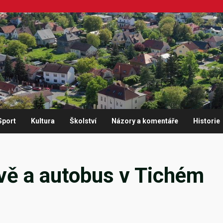
Sport
Kultura
Školství
Názory a komentáře
Historie
vě a autobus v Tichém