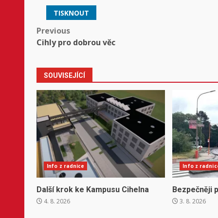
TISKNOUT
Post
Previous
Cihly pro dobrou věc
navigation
SOUVISEJÍCÍ
Info z radnice
Info z radnic
Další krok ke Kampusu Cihelna
Bezpečněji p
4. 8. 2026
3. 8. 2026