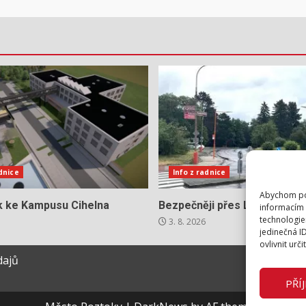
adnice
Info z radnice
Abychom pos
ok ke Kampusu Cihelna
Bezpečněji přes Lidickou
informacím 
technologie
3. 8. 2026
jedinečná I
ovlivnit urči
dajů
PŘÍ