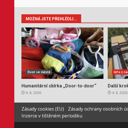
MOŽNÁ JSTE PŘEHLÉDLI...
Život ve městě
Info z r
Humanitární sbírka „Door-to-door“
Další kr
6. 8. 2026
4. 8. 2026
Zásady cookies (EU)
Zásady ochrany osobních ú
Inzerce v tištěném periodiku