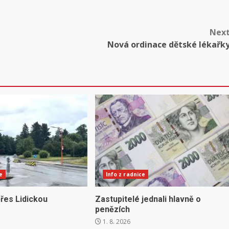
Nex
Nová ordinace dětské lékařk
e
Info z radnice
řes Lidickou
Zastupitelé jednali hlavně o
penězích
1. 8. 2026