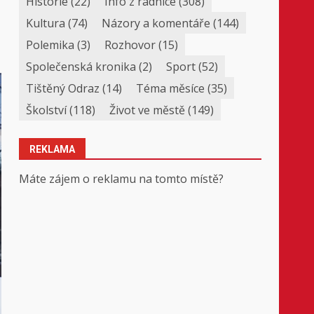
Historie
(22)
Info z radnice
(308)
Kultura
(74)
Názory a komentáře
(144)
Polemika
(3)
Rozhovor
(15)
Společenská kronika
(2)
Sport
(52)
Tištěný Odraz
(14)
Téma měsíce
(35)
Školství
(118)
Život ve městě
(149)
REKLAMA
Máte zájem o reklamu na tomto místě?