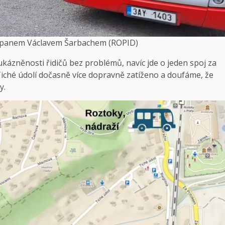
s panem Václavem Šarbachem (ROPID)
 ukázněnosti řidičů bez problémů, navíc jde o jeden spoj za
Tiché údolí dočasně více dopravně zatíženo a doufáme, že
y.