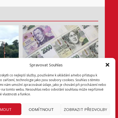
Spravovat Souhlas
Info z radnice
kytli co nejlepší služby, používáme k ukládání a/nebo přístupu k
Zastupitelé jednali hlavně o penězích
o zařízení, technologie jako jsou soubory cookies. Souhlas s těmito
mi nám umožní zpracovávat údaje, jako je chování při procházení nebo
1. 8. 2026
D na tomto webu. Nesouhlas nebo odvolání souhlasu může nepříznivě
té vlastnosti a funkce.
Facebook
JMOUT
ODMÍTNOUT
ZOBRAZIT PŘEDVOLBY