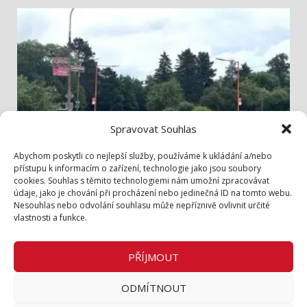
Spravovat Souhlas
Info z radnice
Abychom poskytli co nejlepší služby, používáme k ukládání a/nebo
přístupu k informacím o zařízení, technologie jako jsou soubory
cookies. Souhlas s těmito technologiemi nám umožní zpracovávat
Bezpečněji přes Lidickou
údaje, jako je chování při procházení nebo jedinečná ID na tomto webu.
3. 8. 2026
Nesouhlas nebo odvolání souhlasu může nepříznivě ovlivnit určité
vlastnosti a funkce.
Zásady cookies (EU)
Zásady ochrany osobních údajů
PŘÍJMOUT
Inzerce v tištěném periodiku
ODMÍTNOUT
Facebook