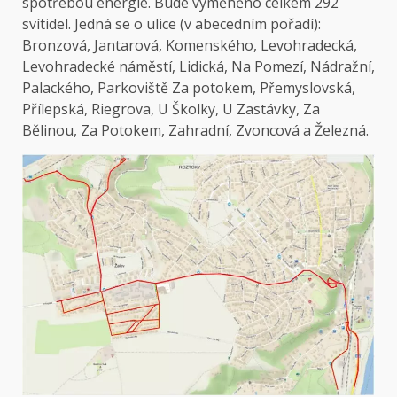
spotřebou energie. Bude vyměněno celkem 292
svítidel. Jedná se o ulice (v abecedním pořadí):
Bronzová, Jantarová, Komenského, Levohradecká,
Levohradecké náměstí, Lidická, Na Pomezí, Nádražní,
Palackého, Parkoviště Za potokem, Přemyslovská,
Přílepská, Riegrova, U Školky, U Zastávky, Za
Bělinou, Za Potokem, Zahradní, Zvoncová a Železná.