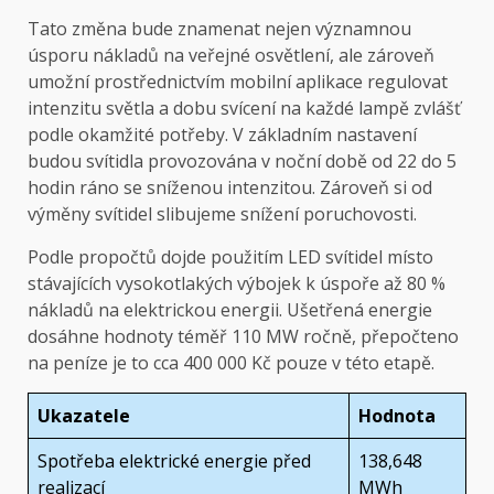
Tato změna bude znamenat nejen významnou
úsporu nákladů na veřejné osvětlení, ale zároveň
umožní prostřednictvím mobilní aplikace regulovat
intenzitu světla a dobu svícení na každé lampě zvlášť
podle okamžité potřeby. V základním nastavení
budou svítidla provozována v noční době od 22 do 5
hodin ráno se sníženou intenzitou. Zároveň si od
výměny svítidel slibujeme snížení poruchovosti.
Podle propočtů dojde použitím LED svítidel místo
stávajících vysokotlakých výbojek k úspoře až 80 %
nákladů na elektrickou energii. Ušetřená energie
dosáhne hodnoty téměř 110 MW ročně, přepočteno
na peníze je to cca 400 000 Kč pouze v této etapě.
Ukazatele
Hodnota
Spotřeba elektrické energie před
138,648
realizací
MWh