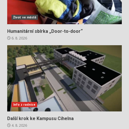
Život ve městě
Humanitární sbírka „Door-to-door“
6. 8. 2026
Info z radnice
Další krok ke Kampusu Cihelna
4. 8. 2026