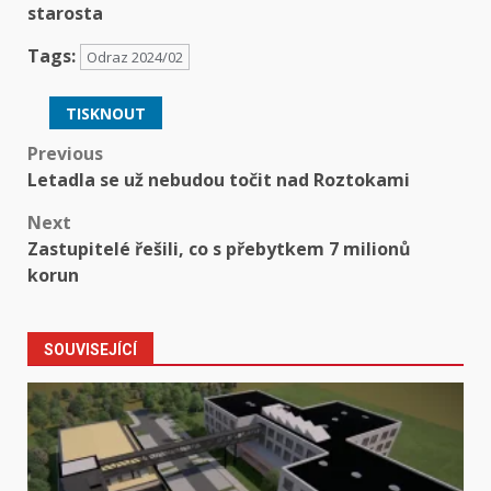
starosta
Tags:
Odraz 2024/02
TISKNOUT
Post
Previous
Letadla se už nebudou točit nad Roztokami
navigation
Next
Zastupitelé řešili, co s přebytkem 7 milionů
korun
SOUVISEJÍCÍ