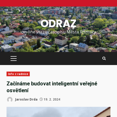
Skip
to
ODRAZ
content
on-line verze časopisu Města Roztoky
PRIMARY
MENU
Info z radnice
Začínáme budovat inteligentní veřejné
osvětlení
Jaroslav Drda
19. 2. 2024