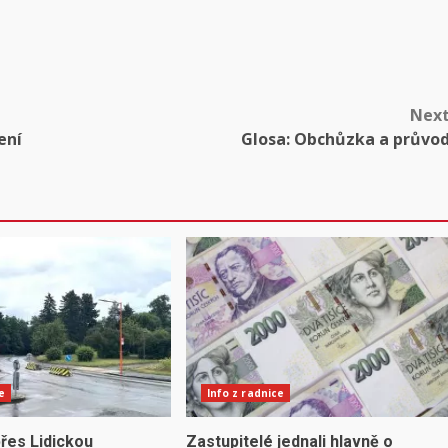
Nex
ení
Glosa: Obchůzka a průvo
e
Info z radnice
řes Lidickou
Zastupitelé jednali hlavně o