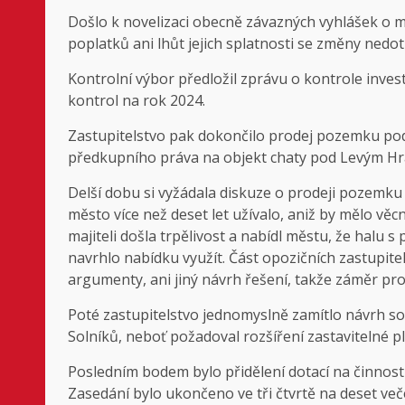
Došlo k novelizaci obecně závazných vyhlášek o mí
poplatků ani lhůt jejich splatnosti se změny nedot
Kontrolní výbor předložil zprávu o kontrole invest
kontrol na rok 2024.
Zastupitelstvo pak dokončilo prodej pozemku pod 
předkupního práva na objekt chaty pod Levým H
Delší dobu si vyžádala diskuze o prodeji pozemku 
město více než deset let užívalo, aniž by mělo v
majiteli došla trpělivost a nabídl městu, že hal
navrhlo nabídku využít. Část opozičních zastupit
argumenty, ani jiný návrh řešení, takže záměr pro
Poté zastupitelstvo jednomyslně zamítlo návrh 
Solníků, neboť požadoval rozšíření zastavitelné p
Posledním bodem bylo přidělení dotací na činnost 
Zasedání bylo ukončeno ve tři čtvrtě na deset več