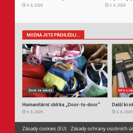
4. 8. 2026
3. 8. 2026
MOŽNÁ JSTE PŘEHLÉDLI...
Život ve městě
Info z r
Humanitární sbírka „Door-to-door“
Další kr
6. 8. 2026
4. 8. 2026
Zásady cookies (EU)
Zásady ochrany osobních ú