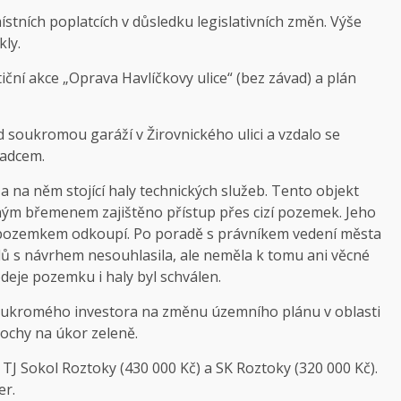
stních poplatcích v důsledku legislativních změn. Výše
kly.
iční akce „Oprava Havlíčkovy ulice“ (bez závad) a plán
soukromou garáží v Žirovnického ulici a vzdalo se
radcem.
a na něm stojící haly technických služeb. Tento objekt
ěcným břemenem zajištěno přístup přes cizí pozemek. Jeho
u s pozemkem odkoupí. Po poradě s právníkem vedení města
elů s návrhem nesouhlasila, ale neměla k tomu ani věcné
deje pozemku i haly byl schválen.
soukromého investora na změnu územního plánu v oblasti
lochy na úkor zeleně.
TJ Sokol Roztoky (430 000 Kč) a SK Roztoky (320 000 Kč).
er.