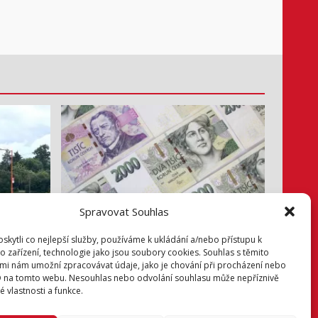
Spravovat Souhlas
Info z radnice
kytli co nejlepší služby, používáme k ukládání a/nebo přístupu k
Zastupitelé jednali hlavně o penězích
o zařízení, technologie jako jsou soubory cookies. Souhlas s těmito
mi nám umožní zpracovávat údaje, jako je chování při procházení nebo
1. 8. 2026
D na tomto webu. Nesouhlas nebo odvolání souhlasu může nepříznivě
té vlastnosti a funkce.
Facebook