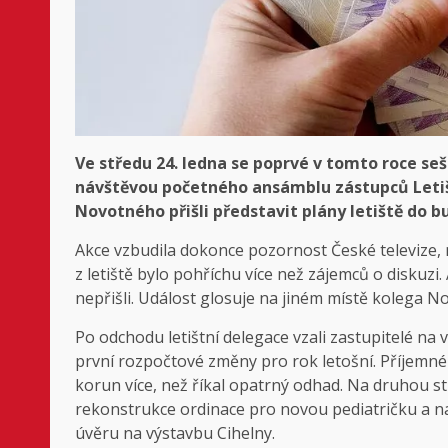
Ve středu 24. ledna se poprvé v tomto roce se
návštěvou početného ansámblu zástupců Letiš
Novotného přišli představit plány letiště do 
Akce vzbudila dokonce pozornost České televize,
z letiště bylo pohříchu více než zájemců o diskuzi.
nepřišli. Událost glosuje na jiném místě kolega N
Po odchodu letištní delegace vzali zastupitelé na 
první rozpočtové změny pro rok letošní. Příjemné 
korun více, než říkal opatrný odhad. Na druhou s
rekonstrukce ordinace pro novou pediatričku a na
úvěru na výstavbu Cihelny.