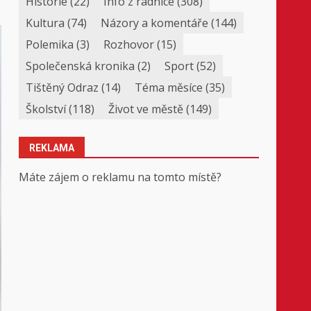
Historie
(22)
Info z radnice
(308)
Kultura
(74)
Názory a komentáře
(144)
Polemika
(3)
Rozhovor
(15)
Společenská kronika
(2)
Sport
(52)
Tištěný Odraz
(14)
Téma měsíce
(35)
Školství
(118)
Život ve městě
(149)
REKLAMA
Máte zájem o reklamu na tomto místě?