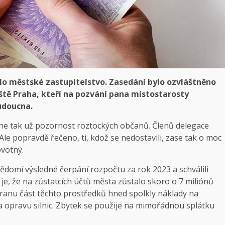
šlo městské zastupitelstvo. Zasedání bylo ozvláštněno
tě Praha, kteří na pozvání pana místostarosty
budoucna.
 ne tak už pozornost roztockých občanů. Členů delegace
 Ale popravdě řečeno, ti, kdož se nedostavili, zase tak o moc
ovotný.
vědomí výsledné čerpání rozpočtu za rok 2023 a schválili
je, že na zůstatcích účtů města zůstalo skoro o 7 miliónů
tranu část těchto prostředků hned spolkly náklady na
 opravu silnic. Zbytek se použije na mimořádnou splátku