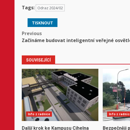
Tags:
Odraz 2024/02
TISKNOUT
Post
Previous
Začínáme budovat inteligentní veřejné osvětl
navigation
SOUVISEJÍCÍ
Info z radnice
Info z radnic
Další krok ke Kampusu Cihelna
Bezpečněji p