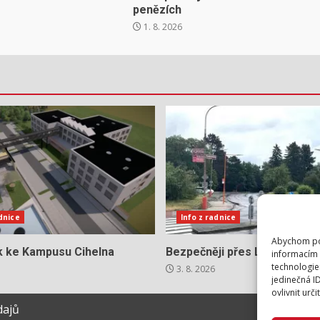
penězích
1. 8. 2026
adnice
Info z radnice
Abychom pos
ok ke Kampusu Cihelna
Bezpečněji přes Lidickou
informacím 
technologie
3. 8. 2026
jedinečná I
ovlivnit urči
dajů