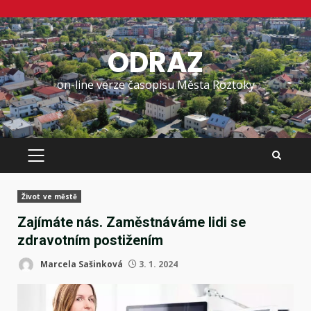
Skip
to
ODRAZ
content
on-line verze časopisu Města Roztoky
PRIMARY
MENU
Život ve městě
Zajímáte nás. Zaměstnáváme lidi se
zdravotním postižením
Marcela Sašinková
3. 1. 2024