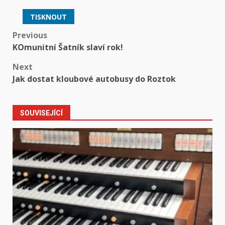
TISKNOUT
Post
Previous
KOmunitní Šatník slaví rok!
navigation
Next
Jak dostat kloubové autobusy do Roztok
SOUVISEJÍCÍ