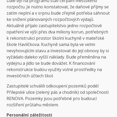
Dále byl na programu stav čerpání městského
rozpočtu. Je nutno konstatovat, že daňové příjmy se
zatím neplní a v srpnu bude zřejmě potřeba sáhnout
ke snížení plánovaných rozpočtových výdajů.
Aktuálně přijalo zastupitelstvo jedno rozpočtové
opatření ve výši přes dva miliony korun, potřebných
k rekonstrukci prostor školní kuchyně v mateřské
škole Havlíčkova. Kuchyně sama byla ve velmi
nevyhovujícím stavu a investovat do její obnovy by si
vyžádalo daleko vyšší náklady. Bude přeměněna na
výdejnu a jídlo se bude dovážet. K financování
rekonstrukce budou využity volné prostředky na
investičních účtech škol.
Zastupitelé schválili odkoupení pozemků podél
Přílepské ulice (zelený pás a chodník) od společnosti
RENOVA. Pozemky jsou potřebné pro budoucí
rozšíření průtahu městem.
Personální záležitosti