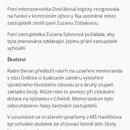
Paní místostarostka Dvořáková logicky rezignovala
na funkci v kontrolním výboru. Na uvolněné místo
zastupitelé zvolili paní Zuzanu Zobalovou.
Paní zastupitelka Zuzana Sýkorová požádala, aby
byla jmenována oddávající. Jejímu přání zastupitelé
vyhověli.
Školství
Radní Beran předložil návrh na uzavření memoranda
s obcí Únětice o budoucím záměru vytvoření
společného školského obvodu pro druhý stupeň
základní školy. Může nám to pomoci při získávání
dotace na výstavbu v Cihelně. Memorandum bylo
odsouhlaseno hlasy šestnácti zastupitelů.
V souvislosti se zrušením vývařovny v MŠ Havlíčkova
byl schválen dodatek ke zřizovací listině této školy,