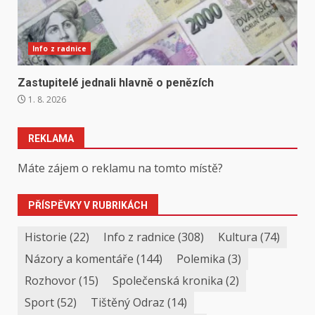
Info z radnice
Zastupitelé jednali hlavně o penězích
1. 8. 2026
REKLAMA
Máte zájem o reklamu na tomto místě?
PŘÍSPĚVKY V RUBRIKÁCH
Historie
(22)
Info z radnice
(308)
Kultura
(74)
Názory a komentáře
(144)
Polemika
(3)
Rozhovor
(15)
Společenská kronika
(2)
Sport
(52)
Tištěný Odraz
(14)