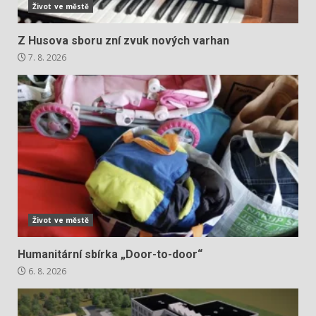
Život ve městě
Z Husova sboru zní zvuk nových varhan
7. 8. 2026
Život ve městě
Humanitární sbírka „Door-to-door“
6. 8. 2026