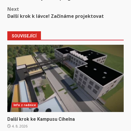
navigation
Next
Další krok k lávce! Začínáme projektovat
SOUVISEJÍCÍ
Info z radnice
Další krok ke Kampusu Cihelna
4. 8. 2026