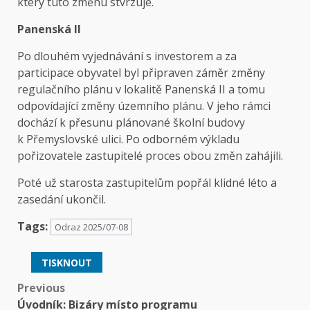
který tuto změnu stvrzuje.
Panenská II
Po dlouhém vyjednávání s investorem a za
participace obyvatel byl připraven záměr změny
regulačního plánu v lokalitě Panenská II a tomu
odpovídající změny územního plánu. V jeho rámci
dochází k přesunu plánované školní budovy
k Přemyslovské ulici. Po odborném výkladu
pořizovatele zastupitelé proces obou změn zahájili.
Poté už starosta zastupitelům popřál klidné léto a
zasedání ukončil.
Tags:
Odraz 2025/07-08
TISKNOUT
Post
Previous
Úvodník: Bizáry místo programu