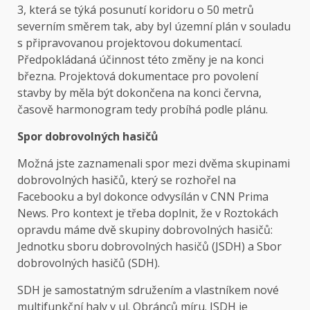
3, která se týká posunutí koridoru o 50 metrů
severním směrem tak, aby byl územní plán v souladu
s připravovanou projektovou dokumentací.
Předpokládaná účinnost této změny je na konci
března. Projektová dokumentace pro povolení
stavby by měla být dokončena na konci června,
časově harmonogram tedy probíhá podle plánu.
Spor dobrovolných hasičů
Možná jste zaznamenali spor mezi dvěma skupinami
dobrovolných hasičů, který se rozhořel na
Facebooku a byl dokonce odvysílán v CNN Prima
News. Pro kontext je třeba doplnit, že v Roztokách
opravdu máme dvě skupiny dobrovolných hasičů:
Jednotku sboru dobrovolných hasičů (JSDH) a Sbor
dobrovolných hasičů (SDH).
SDH je samostatným sdružením a vlastníkem nové
multifunkční haly v ul. Obránců míru. JSDH je