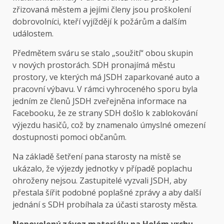
zřizovaná městem a jejími členy jsou proškolení
dobrovolníci, kteří vyjíždějí k požárům a dalším
událostem.
Předmětem sváru se stalo „soužití“ obou skupin
v nových prostorách. SDH pronajímá městu
prostory, ve kterých má JSDH zaparkované auto a
pracovní výbavu. V rámci vyhroceného sporu byla
jedním ze členů JSDH zveřejněna informace na
Facebooku, že ze strany SDH došlo k zablokování
výjezdu hasičů, což by znamenalo úmyslné omezení
dostupnosti pomoci občanům.
Na základě šetření pana starosty na místě se
ukázalo, že výjezdy jednotky v případě poplachu
ohroženy nejsou. Zastupitelé vyzvali JSDH, aby
přestala šířit podobné poplašné zprávy a aby další
jednání s SDH probíhala za účasti starosty města.