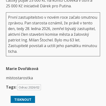
částky půjde 25 000 Kč na konto Člověka v tísni a
25 000 Kč iniciativě Dárek pro Putina.
První zastupitelstvo v novém roce začalo smutnou
zprávou. Pan starosta oznámil, že právě v tento
den, tedy 28. ledna 2026, zemřel bývalý zastupitel,
aktivní člen stavební komise města a žalovský
patriot Ing. Milan Štochel. Bylo mu 63 let.
Zastupitelé povstali a uctili jeho památku minutou
ticha.
Marie Dvořáková
místostarostka
Tags:
Odraz 2026/02
TISKNOUT