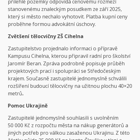
přilehlé pozemky odpovídá cenovému rozmezí
stanovenému znaleckým posudkem ze září 2025,
který si město nechalo vyhotovit. Platba kupní ceny
proběhne formou advokátní úschovy.
Zvětšení tělocvičny ZŠ Cihelna
Zastupitelstvo projednalo informaci o přípravě
Kampusu Cihelna, kterou připravil radní pro školství
Jaromír Beran. Zpráva podrobně popisuje průběh
projektových prací i spolupráci se Středočeským
krajem. Současně zastupitelé jednomyslně schválili
rozšíření budoucí tělocvičny na užitnou plochu 40×20
metrů
.
Pomoc Ukrajině
Zastupitelé jednomyslně souhlasili s uvolněním
50 000 Kč z rozpočtu města na nákup generátorů a
jiných potřeb pro válkou zasaženou Ukrajinu. Z této