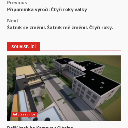
Post
Previous
Připomínka výročí: Čtyři roky války
navigation
Next
Šatník se změnil. Šatník mě změnil. Čtyři roky.
SOUVISEJÍCÍ
Info z radnice