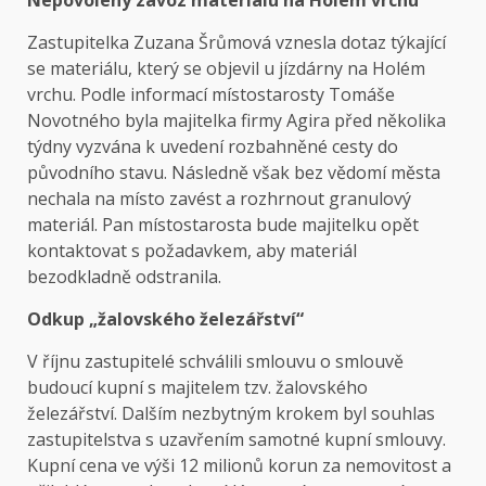
Nepovolený závoz materiálu na Holém vrchu
Zastupitelka Zuzana Šrůmová vznesla dotaz týkající
se materiálu, který se objevil u jízdárny na Holém
vrchu. Podle informací místostarosty Tomáše
Novotného byla majitelka firmy Agira před několika
týdny vyzvána k uvedení rozbahněné cesty do
původního stavu. Následně však bez vědomí města
nechala na místo zavést a rozhrnout granulový
materiál. Pan místostarosta bude majitelku opět
kontaktovat s požadavkem, aby materiál
bezodkladně odstranila.
Odkup „žalovského železářství“
V říjnu zastupitelé schválili smlouvu o smlouvě
budoucí kupní s majitelem tzv. žalovského
železářství. Dalším nezbytným krokem byl souhlas
zastupitelstva s uzavřením samotné kupní smlouvy.
Kupní cena ve výši 12 milionů korun za nemovitost a